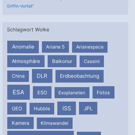
Griffin-Vorfall”
Schlagwort Wolke
Anomalie
Ariane 5
Arianespace
Atmosphäre
Baikonur
Cassini
DLR
Erdbeobachtung
China
ESA
ESO
Fotos
Exoplaneten
ISS
JPL
GEO
Hubble
Kamera
Klimawandel