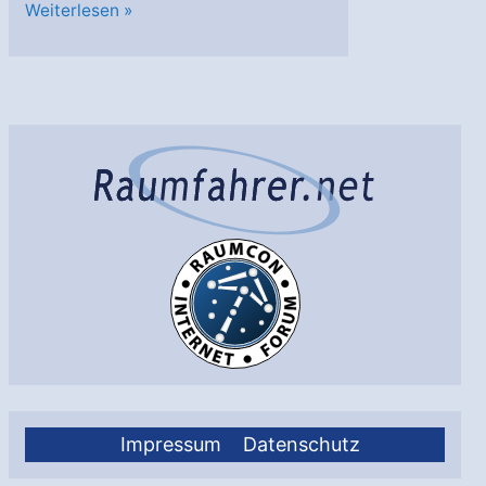
UEFA
Weiterlesen »
Euro
2012:
Keine
Übertragung
…
Impressum
Datenschutz