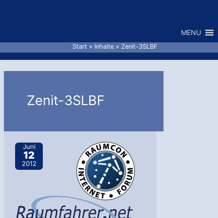
Zum
Inhalt
MENU
springen
Start
Inhalte
Zenit-3SLBF
Zenit-3SLBF
Juni
12
2012