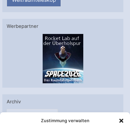
Werbepartner
Archiv
A
Zustimmung verwalten
r
c