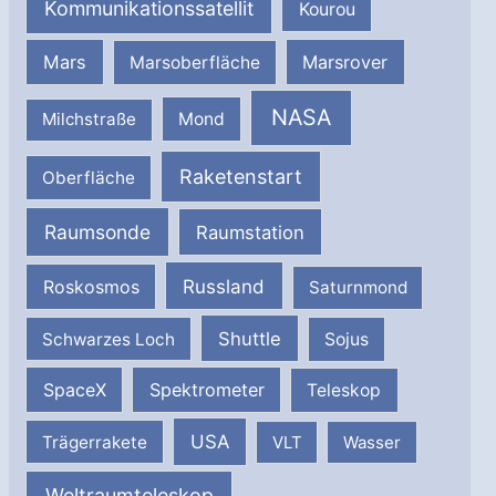
Kommunikationssatellit
Kourou
Mars
Marsrover
Marsoberfläche
NASA
Milchstraße
Mond
Raketenstart
Oberfläche
Raumsonde
Raumstation
Russland
Roskosmos
Saturnmond
Shuttle
Schwarzes Loch
Sojus
SpaceX
Spektrometer
Teleskop
USA
Trägerrakete
VLT
Wasser
Weltraumteleskop