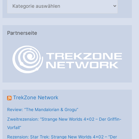
K
a
t
e
Partnerseite
g
o
r
i
e
n
TrekZone Network
Review: “The Mandalorian & Grogu”
Zweitrezension: “Strange New Worlds 4×02 – Der Griffin-
Vorfall”
Rezension: Star Trek: Strange New Worlds 4×02 – “Der