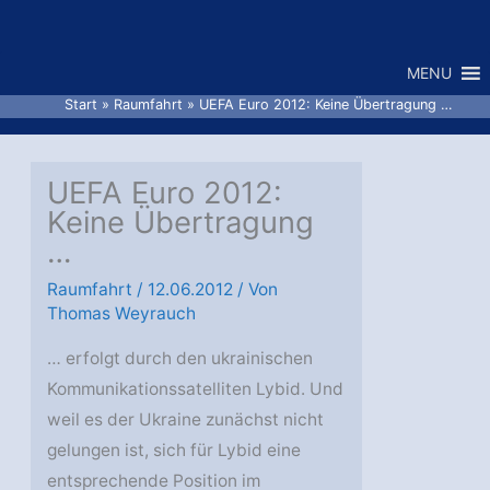
Zum
Inhalt
MENU
springen
Start
Raumfahrt
UEFA Euro 2012: Keine Übertragung …
UEFA Euro 2012:
Keine Übertragung
…
Raumfahrt
/
12.06.2012
/ Von
Thomas Weyrauch
… erfolgt durch den ukrainischen
Kommunikationssatelliten Lybid. Und
weil es der Ukraine zunächst nicht
gelungen ist, sich für Lybid eine
entsprechende Position im