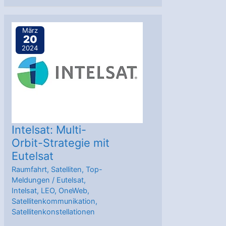
Nationale
Konferenz
März
20
Satellitenkommunikation
2024
in
Deutschland
Intelsat: Multi-
Orbit-Strategie mit
Eutelsat
Raumfahrt
,
Satelliten
,
Top-
Meldungen
/
Eutelsat
,
Intelsat
,
LEO
,
OneWeb
,
Satellitenkommunikation
,
Satellitenkonstellationen