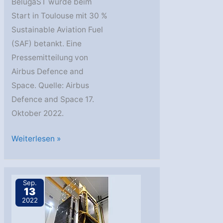
BelugaST wurde beim
Start in Toulouse mit 30 %
Sustainable Aviation Fuel
(SAF) betankt. Eine
Pressemitteilung von
Airbus Defence and
Space. Quelle: Airbus
Defence and Space 17.
Oktober 2022.
Airbus
Weiterlesen »
Beluga
bringt
Airbus-
Sep.
13
Satelliten
2022
zum
Kennedy