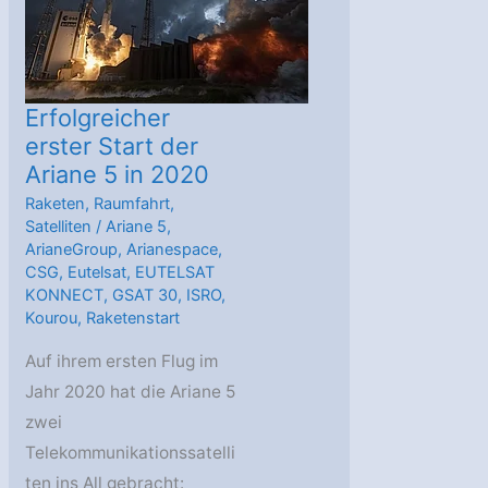
Erfolgreicher
erster Start der
Ariane 5 in 2020
Raketen
,
Raumfahrt
,
Satelliten
/
Ariane 5
,
ArianeGroup
,
Arianespace
,
CSG
,
Eutelsat
,
EUTELSAT
KONNECT
,
GSAT 30
,
ISRO
,
Kourou
,
Raketenstart
Auf ihrem ersten Flug im
Jahr 2020 hat die Ariane 5
zwei
Telekommunikationssatelli
ten ins All gebracht: