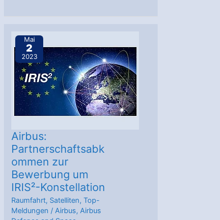
Airbus
Eurostar
Neo-
Mai
2
Satellit
2023
ausgeliefert
Airbus:
Partnerschaftsabk
ommen zur
Bewerbung um
IRIS²-Konstellation
Raumfahrt
,
Satelliten
,
Top-
Meldungen
/
Airbus
,
Airbus