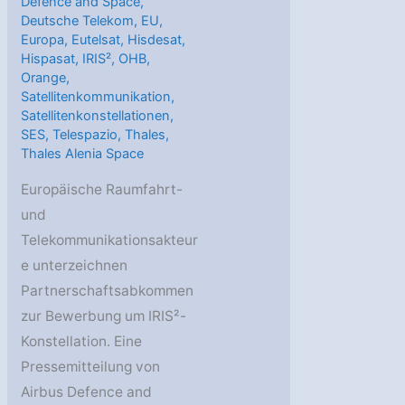
Defence and Space
,
Deutsche Telekom
,
EU
,
Europa
,
Eutelsat
,
Hisdesat
,
Hispasat
,
IRIS²
,
OHB
,
Orange
,
Satellitenkommunikation
,
Satellitenkonstellationen
,
SES
,
Telespazio
,
Thales
,
Thales Alenia Space
Europäische Raumfahrt-
und
Telekommunikationsakteur
e unterzeichnen
Partnerschaftsabkommen
zur Bewerbung um IRIS²-
Konstellation. Eine
Pressemitteilung von
Airbus Defence and