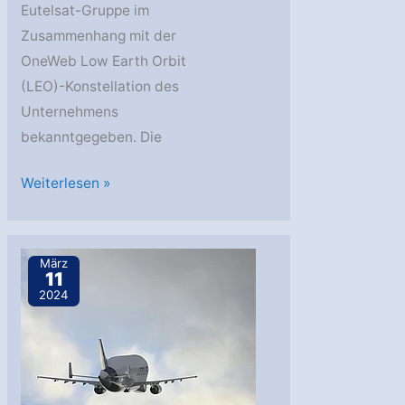
Eutelsat-Gruppe im
Zusammenhang mit der
OneWeb Low Earth Orbit
(LEO)-Konstellation des
Unternehmens
bekanntgegeben. Die
Intelsat:
Weiterlesen »
Multi-
Orbit-
Strategie
März
11
mit
2024
Eutelsat