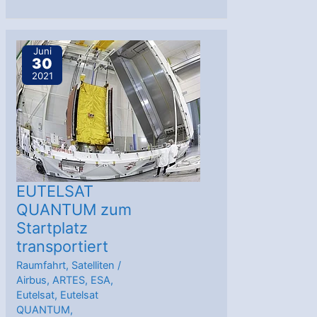
QUANTUM
und
Star
Juni
30
One
2021
D2
in
GTO
gebracht
EUTELSAT
QUANTUM zum
Startplatz
transportiert
Raumfahrt
,
Satelliten
/
Airbus
,
ARTES
,
ESA
,
Eutelsat
,
Eutelsat
QUANTUM
,