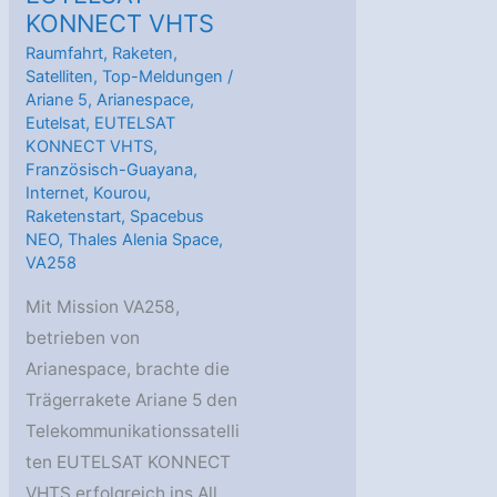
KONNECT VHTS
Raumfahrt
,
Raketen
,
Satelliten
,
Top-Meldungen
/
Ariane 5
,
Arianespace
,
Eutelsat
,
EUTELSAT
KONNECT VHTS
,
Französisch-Guayana
,
Internet
,
Kourou
,
Raketenstart
,
Spacebus
NEO
,
Thales Alenia Space
,
VA258
Mit Mission VA258,
betrieben von
Arianespace, brachte die
Trägerrakete Ariane 5 den
Telekommunikationssatelli
ten EUTELSAT KONNECT
VHTS erfolgreich ins All.