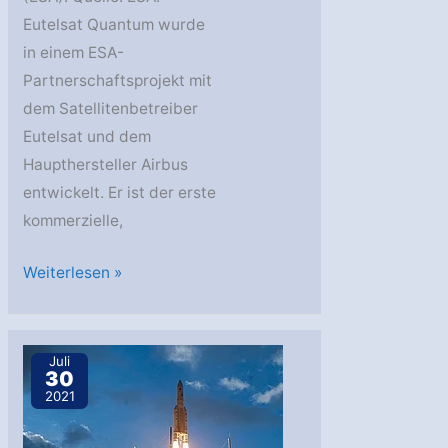
Eutelsat Quantum wurde
in einem ESA-
Partnerschaftsprojekt mit
dem Satellitenbetreiber
Eutelsat und dem
Haupthersteller Airbus
entwickelt. Er ist der erste
kommerzielle,
Reprogrammierbarer
Weiterlesen »
Satellit
in
den
Juli
30
Weltraum
2021
gebracht