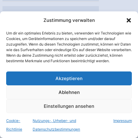
Start
der
Sep.
Zustimmung verwalten
12
Ariane
2018
5
Um dir ein optimales Erlebnis zu bieten, verwenden wir Technologien wie
Cookies, um Geräteinformationen zu speichern und/oder darauf
in
zuzugreifen. Wenn du diesen Technologien zustimmst, können wir Daten
2020
wie das Surfverhalten oder eindeutige IDs auf dieser Website verarbeiten.
Wenn du deine Zustimmung nicht erteilst oder zurückziehst, können
bestimmte Merkmale und Funktionen beeinträchtigt werden.
…5 …6 neue
Akzeptieren
Startaufträge für
Arianespace
Ablehnen
Raumfahrt
/
Ariane 6
,
Einstellungen ansehen
Arianespace
,
CNES
,
Eutelsat
,
EUTELSAT
KONNECT
,
Eutelsat
Cookie-
Nutzungs-, Urheber- und
Impressum
QUANTUM
,
GSAT 30
,
ISRO
,
Richtlinie
Datenschutzbestimmungen
Startauftrag