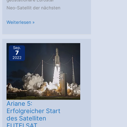
Neo-Satellit der nächsten
Erster
Weiterlesen »
Eurostar
Neo-
Satellit
Sep.
7
von
2022
Airbus
bereit
für
Transport
zum
Startplatz
Ariane 5:
Erfolgreicher Start
des Satelliten
EUTELSAT