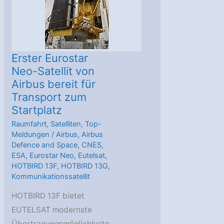
Space
Center
Erster Eurostar
Neo-Satellit von
Airbus bereit für
Transport zum
Startplatz
Raumfahrt
,
Satelliten
,
Top-
Meldungen
/
Airbus
,
Airbus
Defence and Space
,
CNES
,
ESA
,
Eurostar Neo
,
Eutelsat
,
HOTBIRD 13F
,
HOTBIRD 13G
,
Kommunikationssatellit
HOTBIRD 13F bietet
EUTELSAT modernste
Übertragungsmöglichkeite