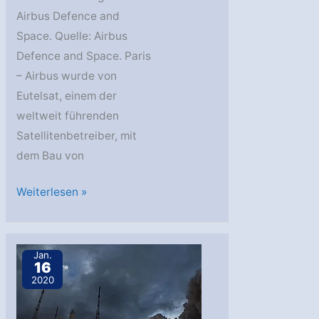
Airbus Defence and
Space. Quelle: Airbus
Defence and Space. Paris
– Airbus wurde von
Eutelsat, einem der
weltweit führenden
Satellitenbetreiber, mit
dem Bau von
Eutelsat
Weiterlesen »
wählt
Airbus
für
Jan.
16
EUTELSAT
2020
36D