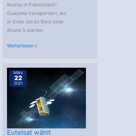
Kourou in Französisch-
Guayana transportiert, wo
er Ende Juli an Bord einer
Ariane 5 starten
EUTELSAT
Weiterlesen »
QUANTUM
zum
Startplatz
März
22
transportiert
2021
Eutelsat wählt