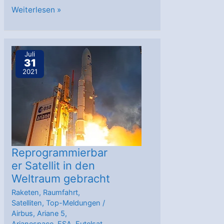
Ariane
Weiterlesen »
5:
Erfolgreicher
Start
Juli
31
des
2021
Satelliten
EUTELSAT
KONNECT
VHTS
Reprogrammierbar
er Satellit in den
Weltraum gebracht
Raketen
,
Raumfahrt
,
Satelliten
,
Top-Meldungen
/
Airbus
,
Ariane 5
,
Arianespace
,
ESA
,
Eutelsat
,