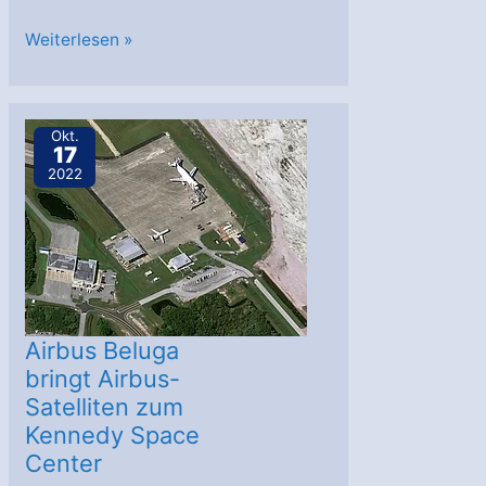
Airbus:
Weiterlesen »
Partnerschaftsabkommen
zur
Bewerbung
Okt.
17
um
2022
IRIS²-
Konstellation
Airbus Beluga
bringt Airbus-
Satelliten zum
Kennedy Space
Center