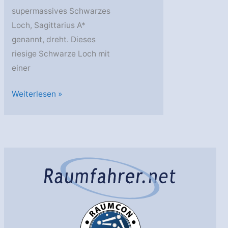
supermassives Schwarzes
Loch, Sagittarius A*
genannt, dreht. Dieses
riesige Schwarze Loch mit
einer
Neues
Weiterlesen »
Schwarzes
Loch
entdeckt