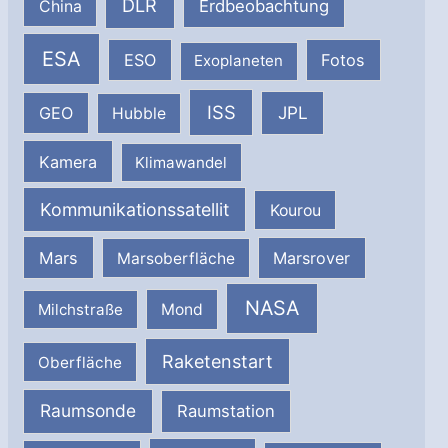
DLR
Erdbeobachtung
China
ESA
ESO
Fotos
Exoplaneten
ISS
JPL
GEO
Hubble
Kamera
Klimawandel
Kommunikationssatellit
Kourou
Mars
Marsrover
Marsoberfläche
NASA
Milchstraße
Mond
Raketenstart
Oberfläche
Raumsonde
Raumstation