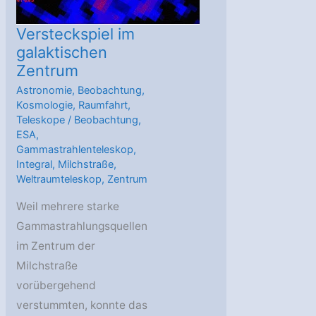
Versteckspiel im
galaktischen
Zentrum
Astronomie
,
Beobachtung
,
Kosmologie
,
Raumfahrt
,
Teleskope
/
Beobachtung
,
ESA
,
Gammastrahlenteleskop
,
Integral
,
Milchstraße
,
Weltraumteleskop
,
Zentrum
Weil mehrere starke
Gammastrahlungsquellen
im Zentrum der
Milchstraße
vorübergehend
verstummten, konnte das