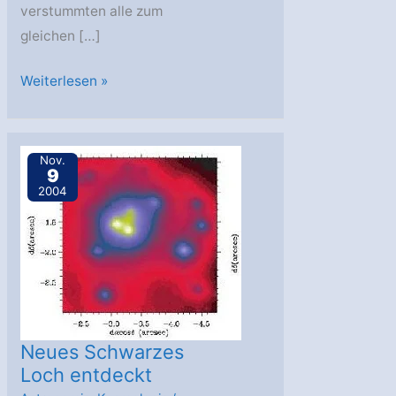
verstummten alle zum
gleichen […]
Versteckspiel
Weiterlesen »
im
galaktischen
Zentrum
Nov.
9
2004
Neues Schwarzes
Loch entdeckt