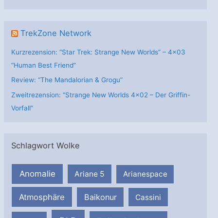
n
TrekZone Network
Kurzrezension: “Star Trek: Strange New Worlds” – 4×03
“Human Best Friend”
Review: “The Mandalorian & Grogu”
Zweitrezension: “Strange New Worlds 4×02 – Der Griffin-
Vorfall”
Schlagwort Wolke
Anomalie
Ariane 5
Arianespace
Atmosphäre
Baikonur
Cassini