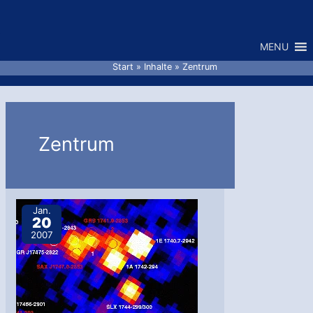
Zum
Inhalt
MENU
springen
Start
Inhalte
Zentrum
Zentrum
Jan.
20
2007