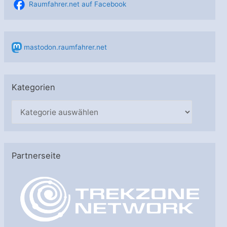
Raumfahrer.net auf Facebook
mastodon.raumfahrer.net
Kategorien
K
a
t
e
Partnerseite
g
o
r
i
e