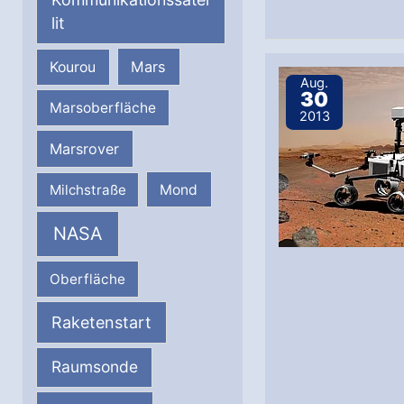
lit
Mars
Kourou
Aug.
30
Marsoberfläche
2013
Marsrover
Milchstraße
Mond
NASA
Oberfläche
Raketenstart
Raumsonde