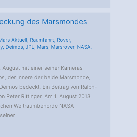
edeckung des Marsmondes
Mars Aktuell
,
Raumfahrt
,
Rover
,
ty
,
Deimos
,
JPL
,
Mars
,
Marsrover
,
NASA
,
. August mit einer seiner Kameras
s, der innere der beide Marsmonde,
eimos bedeckt. Ein Beitrag von Ralph-
von Peter Rittinger. Am 1. August 2013
ischen Weltraumbehörde NASA
seiner