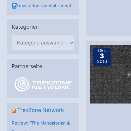
mastodon.raumfahrer.net
Kategorien
K
a
Okt.
3
t
2013
e
Partnerseite
g
o
r
i
e
TrekZone Network
n
Review: “The Mandalorian &