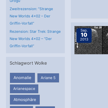
Grogu”
Zweitrezension: “Strange
New Worlds 4×02 – Der
Griffin-Vorfall”
Sep.
Rezension: Star Trek: Strange
10
New Worlds 4×02 – “Der
2013
Griffin-Vorfall”
Schlagwort Wolke
Anomalie
Ariane 5
Arianespace
Atmosphäre