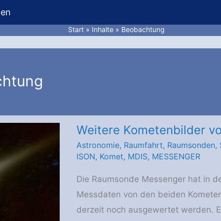
hen
Start
Inhalte
Beobachtung
chtung
Weitere Kometenbilder v
Astronomie
,
Raumfahrt
,
Raumsonden
,
ISON
,
Komet
,
MDIS
,
MESSENGER
Die Raumsonde Messenger hat in den
Messdaten von den beiden Komete
derzeit noch ausgewertet werden. 