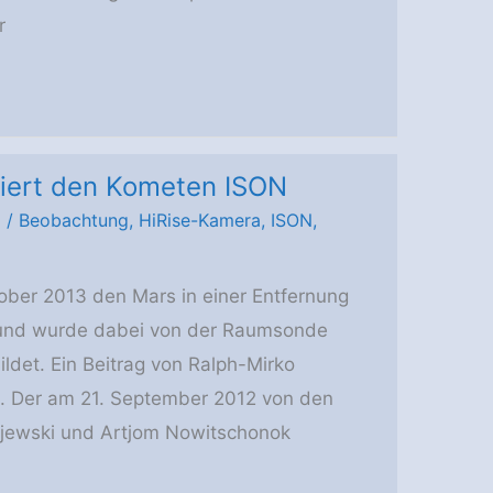
r
fiert den Kometen ISON
m
/
Beobachtung
,
HiRise-Kamera
,
ISON
,
ober 2013 den Mars in einer Entfernung
n und wurde dabei von der Raumsonde
det. Ein Beitrag von Ralph-Mirko
ona. Der am 21. September 2012 von den
jewski und Artjom Nowitschonok