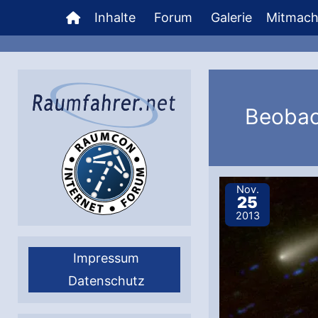
Zum
Inhalte
Forum
Galerie
Mitmac
Inhalt
springen
Beoba
Nov.
25
2013
Impressum
Datenschutz