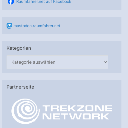
Raumfahrer.net auf Facebook
mastodon.raumfahrer.net
Kategorien
K
a
t
e
Partnerseite
g
o
r
i
e