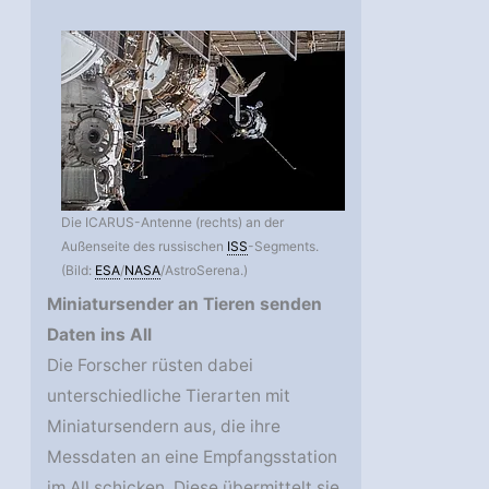
Die ICARUS-Antenne (rechts) an der
Außenseite des russischen
ISS
-Segments.
(Bild:
ESA
/
NASA
/AstroSerena.)
Miniatursender an Tieren senden
Daten ins All
Die Forscher rüsten dabei
unterschiedliche Tierarten mit
Miniatursendern aus, die ihre
Messdaten an eine Empfangsstation
im All schicken. Diese übermittelt sie