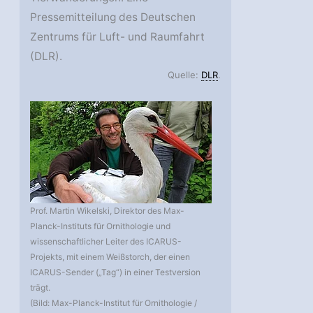
Pressemitteilung des Deutschen
Zentrums für Luft- und Raumfahrt
(DLR).
Quelle:
DLR
.
Prof. Martin Wikelski, Direktor des Max-
Planck-Instituts für Ornithologie und
wissenschaftlicher Leiter des ICARUS-
Projekts, mit einem Weißstorch, der einen
ICARUS-Sender („Tag“) in einer Testversion
trägt.
(Bild: Max-Planck-Institut für Ornithologie /