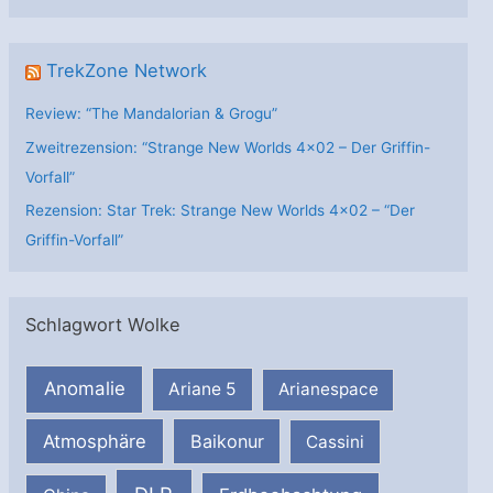
n
TrekZone Network
Review: “The Mandalorian & Grogu”
Zweitrezension: “Strange New Worlds 4×02 – Der Griffin-
Vorfall”
Rezension: Star Trek: Strange New Worlds 4×02 – “Der
Griffin-Vorfall”
Schlagwort Wolke
Anomalie
Ariane 5
Arianespace
Atmosphäre
Baikonur
Cassini