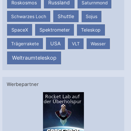
Russland
Roskosmos
Saturnmond
Shuttle
Schwarzes Loch
Sojus
SpaceX
Spektrometer
Teleskop
USA
Trägerrakete
VLT
Wasser
Weltraumteleskop
Werbepartner