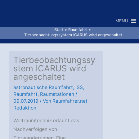
Zum
Inhalt
MENU
springen
Start
Raumfahrt
Tierbeobachtungssystem ICARUS wird angeschaltet
Tierbeobachtungssy
stem ICARUS wird
angeschaltet
astronautische Raumfahrt
,
ISS
,
Raumfahrt
,
Raumstationen
/
09.07.2019
/ Von
Raumfahrer.net
Redaktion
Weltraumtechnik erlaubt das
Nachverfolgen von
Tierwanderungen. Eine