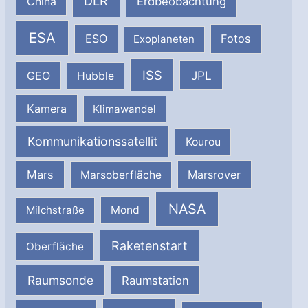
DLR
Erdbeobachtung
China
ESA
ESO
Fotos
Exoplaneten
ISS
JPL
GEO
Hubble
Kamera
Klimawandel
Kommunikationssatellit
Kourou
Mars
Marsrover
Marsoberfläche
NASA
Milchstraße
Mond
Raketenstart
Oberfläche
Raumsonde
Raumstation