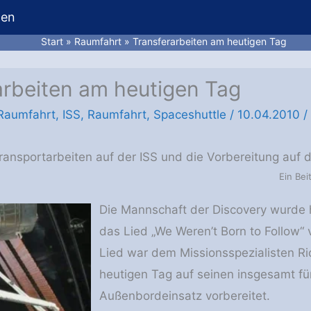
hen
Start
Raumfahrt
Transferarbeiten am heutigen Tag
arbeiten am heutigen Tag
 Raumfahrt
,
ISS
,
Raumfahrt
,
Spaceshuttle
/
10.04.2010
/
Transportarbeiten auf der ISS und die Vorbereitung auf
Ein Bei
Die Mannschaft der Discovery wurde
das Lied „We Weren’t Born to Follow“
Lied war dem Missionsspezialisten R
heutigen Tag auf seinen insgesamt fü
Außenbordeinsatz vorbereitet.