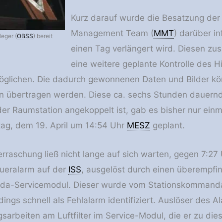
Kurz darauf wurde die Besatzung der
Management Team (
MMT
) darüber i
eger (
OBSS
) bereit
einen Tag verlängert wird. Diesen zu
eine weitere geplante Kontrolle des H
öglichen. Die dadurch gewonnenen Daten und Bilder kö
n übertragen werden. Diese ca. sechs Stunden dauernd
der Raumstation angekoppelt ist, gab es bisher nur ei
ag, dem 19. April um 14:54 Uhr
MESZ
geplant.
rraschung ließ nicht lange auf sich warten, gegen 7:27
ueralarm auf der
ISS
, ausgelöst durch einen überempfi
da-Servicemodul. Dieser wurde vom Stationskommand
dings schnell als Fehlalarm identifiziert. Auslöser des A
sarbeiten am Luftfilter im Service-Modul, die er zu di