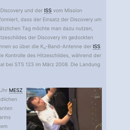
 Discovery und der
ISS
vom Mission
nformiert, dass der Einsatz der Discovery um
sätzlichen Tag möchte man dazu nutzen,
itzeschildes der Discovery im gedockten
nnen so über die K
-Band-Antenne der
ISS
u
e Kontrolle des Hitzeschildes, während der
nmal bei STS 123 im März 2008. Die Landung
 Uhr
MESZ
ndlichen
anten
larms
esem