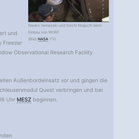
Naoko Yamazaki und Soichi Noguchi beim
Einbau von WORF
ert und
(Bild:
NASA
-TV)
y Freezer
dow Observational Research Facility
weiten Außenbordeinsatz vor und gingen die
Schleusenmodul Quest verbringen und bei
:16 Uhr
MESZ
beginnen.
unden