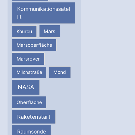
Kommunikationssatel
lit
Mars
Kourou
Marsoberfläche
Marsrover
Milchstraße
Mond
NASA
Oberfläche
Raketenstart
Raumsonde