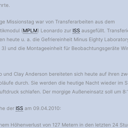
hrte.
ge Missionstag war von Transferarbeiten aus dem
tikmodul (
MPLM
) Leonardo zur
ISS
ausgefüllt. Transferi
n heute u. a. die Gefriereinheit Minus Eighty Laborator
 3) und die Montageeinheit für Beobachtungsgeräte Win
o und Clay Anderson bereiteten sich heute auf ihren z
bläufe durch. Sie werden die heutige Nacht wieder im 
ftdruck schlafen. Der morgige Außeneinsatz soll um 8
öhe der
ISS
am 09.04.2010:
nem Höhenverlust von 127 Metern in den letzten 24 St