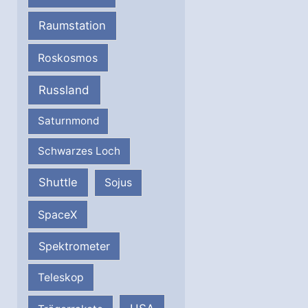
Raumstation
Roskosmos
Russland
Saturnmond
Schwarzes Loch
Shuttle
Sojus
SpaceX
Spektrometer
Teleskop