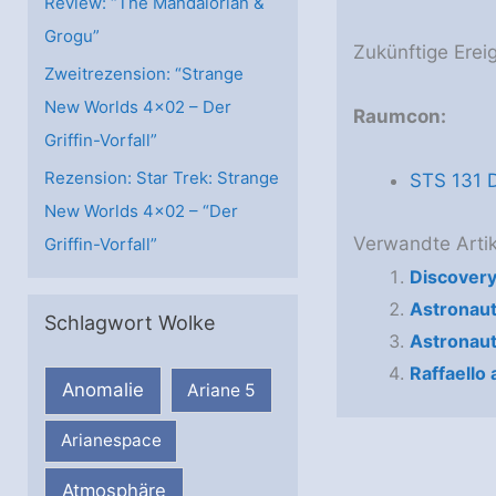
Review: “The Mandalorian &
Grogu”
Zukünftige Erei
Zweitrezension: “Strange
New Worlds 4×02 – Der
Raumcon:
Griffin-Vorfall”
Rezension: Star Trek: Strange
STS 131 D
New Worlds 4×02 – “Der
Verwandte Artik
Griffin-Vorfall”
Discovery
Astronaut
Schlagwort Wolke
Astronaut
Raffaello
Anomalie
Ariane 5
Arianespace
Atmosphäre