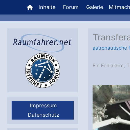
Zum
Inhalte
Forum
Galerie
Mitmac
Inhalt
springen
Transfer
astronautische
Ein Fehlalarm, 
Impressum
Datenschutz