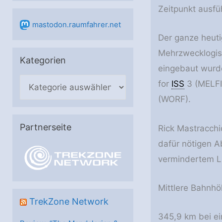
Zeitpunkt ausfü
mastodon.raumfahrer.net
Der ganze heuti
Mehrzwecklogis
Kategorien
eingebaut wurde
K
for
ISS
3 (MELFI
a
(WORF).
t
e
Partnerseite
Rick Mastracchi
g
dafür nötigen A
o
vermindertem Lu
r
i
Mittlere Bahnh
e
TrekZone Network
n
345,9 km bei ei