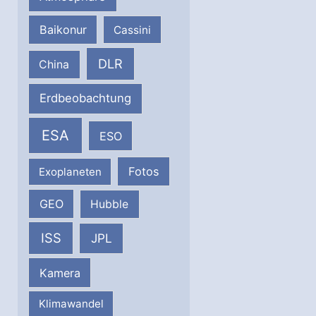
Baikonur
Cassini
DLR
China
Erdbeobachtung
ESA
ESO
Fotos
Exoplaneten
GEO
Hubble
ISS
JPL
Kamera
Klimawandel