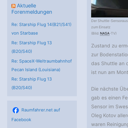
Aktuelle
Forenmeldungen
Der Shuttle-Sensorausl
Re: Starship Flug 14(B21/S41)
zum Einsatz
von Starbase
(Bild:
NASA
-TV)
Re: Starship Flug 13
Zustand zu erm
(B20/S40)
zur Bodenstatio
Re: SpaceX-Weltraumbahnhof
das Shuttle an 
Pecan Island (Louisiana)
ist nun am Mont
Re: Starship Flug 13
(B20/S40)
Die nächste Übe
gab es einen Fe
Sensor im Swes
Raumfahrer.net auf
Oleg Kotov aller
Facebook
waren Reinigung