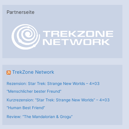
e
Partnerseite
g
o
r
i
e
n
TrekZone Network
Rezension: Star Trek: Strange New Worlds – 4×03
“Menschlicher bester Freund”
Kurzrezension: “Star Trek: Strange New Worlds” – 4×03
“Human Best Friend”
Review: “The Mandalorian & Grogu”