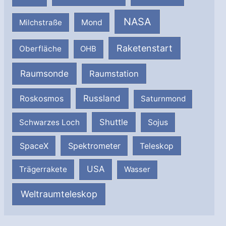
NASA
Milchstraße
Mond
Raketenstart
Oberfläche
OHB
Raumsonde
Raumstation
Russland
Roskosmos
Saturnmond
Shuttle
Schwarzes Loch
Sojus
SpaceX
Spektrometer
Teleskop
USA
Trägerrakete
Wasser
Weltraumteleskop