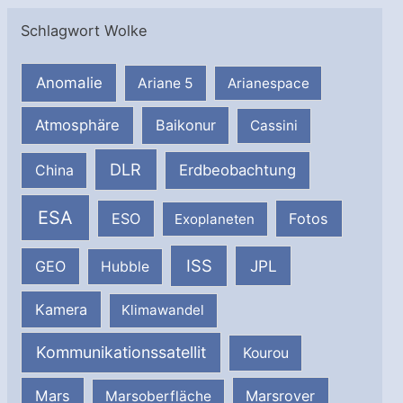
Schlagwort Wolke
Anomalie
Ariane 5
Arianespace
Atmosphäre
Baikonur
Cassini
DLR
Erdbeobachtung
China
ESA
ESO
Fotos
Exoplaneten
ISS
JPL
GEO
Hubble
Kamera
Klimawandel
Kommunikationssatellit
Kourou
Mars
Marsrover
Marsoberfläche