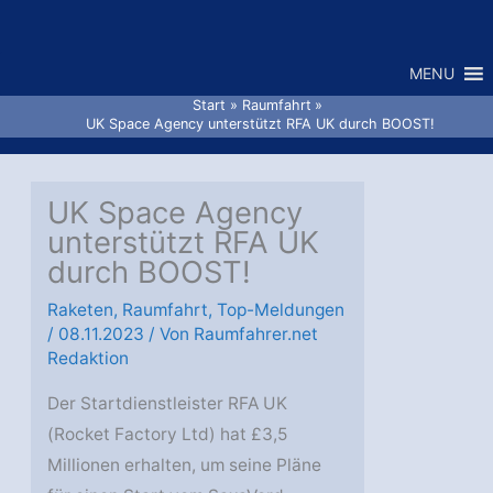
Zum
Inhalt
MENU
springen
Start
Raumfahrt
UK Space Agency unterstützt RFA UK durch BOOST!
UK Space Agency
unterstützt RFA UK
durch BOOST!
Raketen
,
Raumfahrt
,
Top-Meldungen
/
08.11.2023
/ Von
Raumfahrer.net
Redaktion
Der Startdienstleister RFA UK
(Rocket Factory Ltd) hat £3,5
Millionen erhalten, um seine Pläne