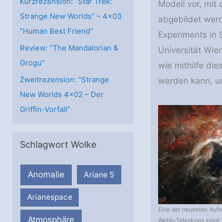
Kurzrezension: “Star Trek:
Modell vor, mit
Strange New Worlds” – 4×03
abgebildet wer
“Human Best Friend”
Experiments in 
Review: “The Mandalorian &
Universität Wie
Grogu”
wie mithilfe di
Zweitrezension: “Strange
werden kann, u
New Worlds 4×02 – Der
Griffin-Vorfall”
Schlagwort Wolke
Anomalie
Ariane 5
Arianespace
Eine der neuesten Au
Atmosphäre
Webb-Teleskops zeigt 