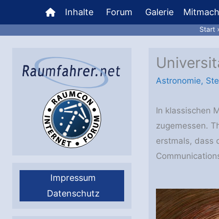
Zum
Inhalte
Forum
Galerie
Mitmac
Inhalt
Start
springen
Universit
Astronomie
,
Ste
In klassischen 
zugemessen. Tho
erstmals, dass 
Communications 
Impressum
Datenschutz