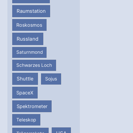
Raumstation
Roskosmos
Russland
Saturnmond
Schwarzes Loch
Shuttle
Sojus
SpaceX
Spektrometer
Teleskop