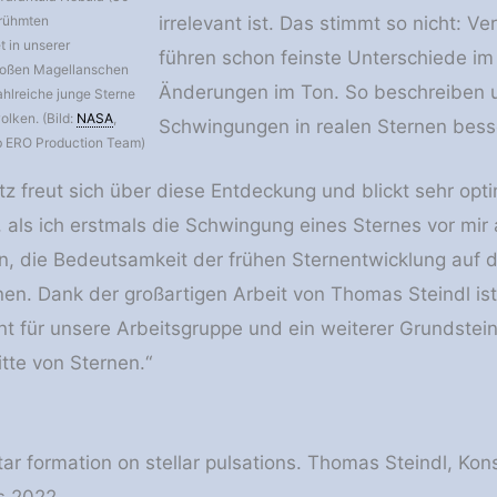
erühmten
irrelevant ist. Das stimmt so nicht: V
 in unserer
führen schon feinste Unterschiede i
roßen Magellanschen
Änderungen im Ton. So beschreiben 
ahlreiche junge Sterne
olken. (Bild:
NASA
,
Schwingungen in realen Sternen besse
b ERO Production Team)
 freut sich über diese Entdeckung und blickt sehr optimi
 als ich erstmals die Schwingung eines Sternes vor mi
, die Bedeutsamkeit der frühen Sternentwicklung auf 
en. Dank der großartigen Arbeit von Thomas Steindl ist 
für unsere Arbeitsgruppe und ein weiterer Grundstein 
te von Sternen.“
star formation on stellar pulsations. Thomas Steindl, K
s 2022