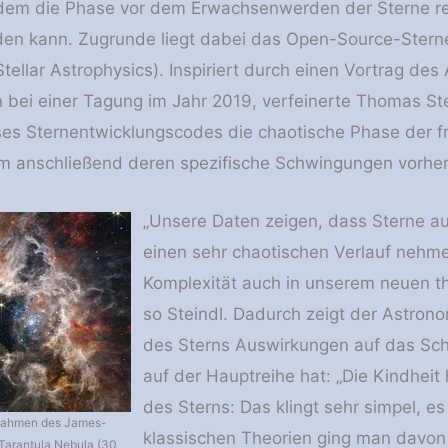
 dem die Phase vor dem Erwachsenwerden der Sterne rea
den kann. Zugrunde liegt dabei das Open-Source-Ster
Stellar Astrophysics). Inspiriert durch einen Vortrag d
n bei einer Tagung im Jahr 2019, verfeinerte Thomas St
eses Sternentwicklungscodes die chaotische Phase der 
m anschließend deren spezifische Schwingungen vorhe
„Unsere Daten zeigen, dass Sterne auf
einen sehr chaotischen Verlauf nehme
Komplexität auch in unserem neuen t
so Steindl. Dadurch zeigt der Astron
des Sterns Auswirkungen auf das Sc
auf der Hauptreihe hat: „Die Kindheit 
des Sterns: Das klingt sehr simpel, es
fnahmen des James-
klassischen Theorien ging man davon 
Tarantula Nebula (30