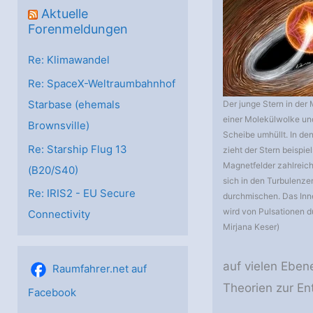
Aktuelle
Forenmeldungen
Re: Klimawandel
Re: SpaceX-Weltraumbahnhof
Starbase (ehemals
Der junge Stern in der M
einer Molekülwolke und
Brownsville)
Scheibe umhüllt. In d
Re: Starship Flug 13
zieht der Stern beispie
Magnetfelder zahlreich
(B20/S40)
sich in den Turbulenz
Re: IRIS2 - EU Secure
durchmischen. Das Inn
wird von Pulsationen d
Connectivity
Mirjana Keser)
auf vielen Eben
Raumfahrer.net auf
Theorien zur En
Facebook