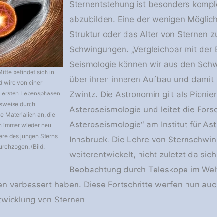
Sternentstehung ist besonders kompl
abzubilden. Eine der wenigen Möglich
Struktur oder das Alter von Sternen z
Schwingungen. „Vergleichbar mit der 
Seismologie können wir aus den Sch
itte befindet sich in
über ihren inneren Aufbau und damit a
 wird von einer
en ersten Lebensphasen
Zwintz. Die Astronomin gilt als Pioni
lsweise durch
Asteroseismologie und leitet die For
e Materialien an, die
Asteroseismologie“ am Institut für Ast
en immer wieder neu
ere des jungen Sterns
Innsbruck. Die Lehre von Sternschwing
urchzogen. (Bild:
weiterentwickelt, nicht zuletzt da sic
Beobachtung durch Teleskope im Wel
en verbessert haben. Diese Fortschritte werfen nun auc
twicklung von Sternen.