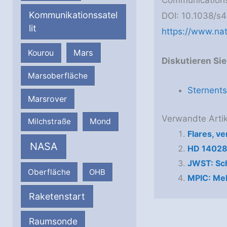
Kommunikationssatel
DOI: 10.1038/s
lit
https://www.na
Mars
Kourou
Diskutieren Si
Marsoberfläche
Sternent
Marsrover
Verwandte Artik
Milchstraße
Mond
Flares, v
NASA
HD 140283
JWST: Sch
Oberfläche
OHB
MPIC: Me
Raketenstart
Raumsonde