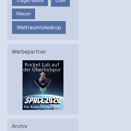
USA
Trägerrakete
Wasser
Weltraumteleskop
Werbepartner
Archiv