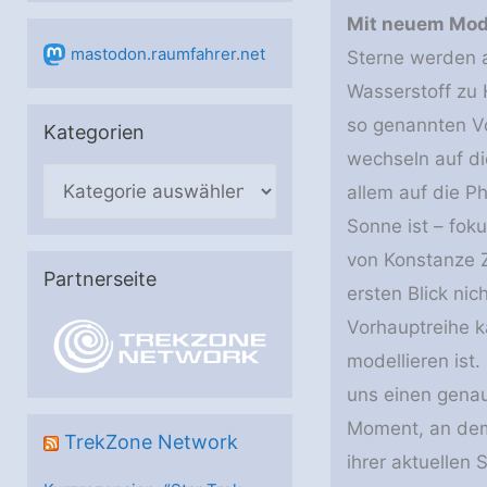
Mit neuem Mode
mastodon.raumfahrer.net
Sterne werden a
Wasserstoff zu 
so genannten V
Kategorien
wechseln auf di
K
allem auf die P
a
Sonne ist – foku
t
von Konstanze 
e
Partnerseite
ersten Blick nic
g
Vorhauptreihe k
o
modellieren ist.
r
uns einen genau
i
Moment, an dem 
e
TrekZone Network
ihrer aktuellen
n