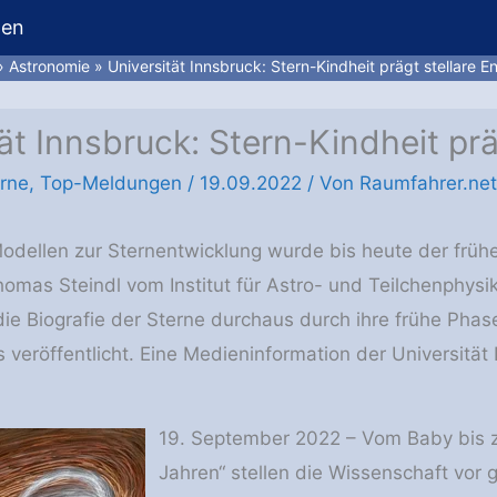
hen
Astronomie
Universität Innsbruck: Stern-Kindheit prägt stellare E
ät Innsbruck: Stern-Kindheit prä
rne
,
Top-Meldungen
/
19.09.2022
/ Von
Raumfahrer.net
Modellen zur Sternentwicklung wurde bis heute der frü
mas Steindl vom Institut für Astro- und Teilchenphysik 
die Biografie der Sterne durchaus durch ihre frühe Phas
veröffentlicht. Eine Medieninformation der Universität 
19. September 2022 – Vom Baby bis z
Jahren“ stellen die Wissenschaft vor