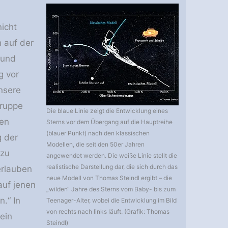
nicht
 auf der
 und
g vor
nsere
gruppe
Die blaue Linie zeigt die Entwicklung eines
den
Sterns vor dem Übergang auf die Hauptreihe
(blauer Punkt) nach den klassischen
g der
Modellen, die seit den 50er Jahren
 zu
angewendet werden. Die weiße Linie stellt die
realistische Darstellung dar, die sich durch das
erlauben
neue Modell von Thomas Steindl ergibt – die
auf jenen
„wilden“ Jahre des Sterns vom Baby- bis zum
.“ In
Teenager-Alter, wobei die Entwicklung im Bild
von rechts nach links läuft. (Grafik: Thomas
ein
Steindl)