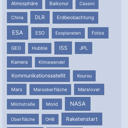
Atmosphäre
Baikonur
Cassini
DLR
Erdbeobachtung
China
ESA
ESO
Fotos
Exoplaneten
ISS
JPL
GEO
Hubble
Kamera
Klimawandel
Kommunikationssatellit
Kourou
Mars
Marsrover
Marsoberfläche
NASA
Milchstraße
Mond
Raketenstart
Oberfläche
OHB