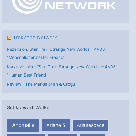
i
e
n
TrekZone Network
Rezension: Star Trek: Strange New Worlds – 4×03
“Menschlicher bester Freund”
Kurzrezension: “Star Trek: Strange New Worlds” – 4×03
“Human Best Friend”
Review: “The Mandalorian & Grogu”
Schlagwort Wolke
Anomalie
Ariane 5
Arianespace