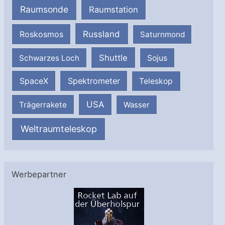
Raumsonde
Raumstation
Russland
Roskosmos
Saturnmond
Shuttle
Schwarzes Loch
Sojus
SpaceX
Spektrometer
Teleskop
USA
Trägerrakete
Wasser
Weltraumteleskop
Werbepartner