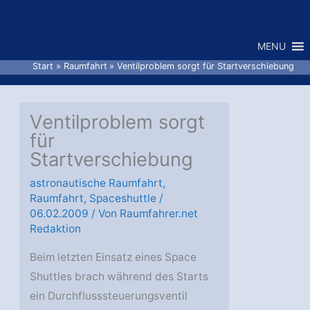
Zum
Inhalt
MENU
springen
Start
Raumfahrt
Ventilproblem sorgt für Startverschiebung
Ventilproblem sorgt
für
Startverschiebung
astronautische Raumfahrt
,
Raumfahrt
,
Spaceshuttle
/
06.02.2009
/ Von
Raumfahrer.net
Redaktion
Beim letzten Einsatz eines Space
Shuttles brach während des Starts
ein Durchflusssteuerungsventil