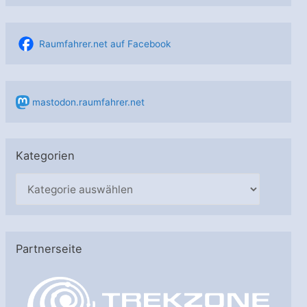
Raumfahrer.net auf Facebook
mastodon.raumfahrer.net
Kategorien
K
a
t
e
Partnerseite
g
o
r