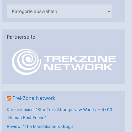
K
a
t
e
Partnerseite
g
o
r
i
e
n
TrekZone Network
Kurzrezension: “Star Trek: Strange New Worlds” – 4×03
“Human Best Friend”
Review: “The Mandalorian & Grogu”