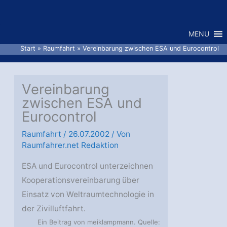
Zum
Inhalt
MENU
springen
Start
Raumfahrt
Vereinbarung zwischen ESA und Eurocontrol
Vereinbarung
zwischen ESA und
Eurocontrol
Raumfahrt
/
26.07.2002
/ Von
Raumfahrer.net Redaktion
ESA und Eurocontrol unterzeichnen
Kooperationsvereinbarung über
Einsatz von Weltraumtechnologie in
der Zivilluftfahrt.
Ein Beitrag von meiklampmann. Quelle: