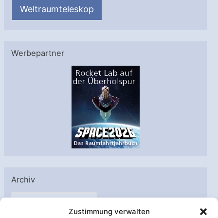
Weltraumteleskop
Werbepartner
Archiv
A
Zustimmung verwalten
r