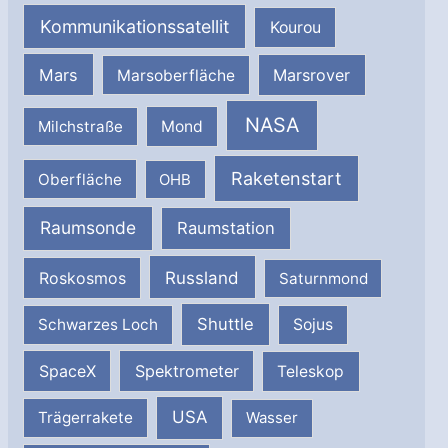
Kommunikationssatellit
Kourou
Mars
Marsrover
Marsoberfläche
NASA
Milchstraße
Mond
Raketenstart
Oberfläche
OHB
Raumsonde
Raumstation
Russland
Roskosmos
Saturnmond
Shuttle
Schwarzes Loch
Sojus
SpaceX
Spektrometer
Teleskop
USA
Trägerrakete
Wasser