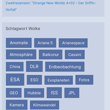
Zweitrezension: “Strange New Worlds 4×02 – Der Griffin-
Vorfall”
Schlagwort Wolke
Anomalie
Ariane 5
Arianespace
Atmosphäre
Baikonur
Cassini
DLR
Erdbeobachtung
China
ESA
ESO
Fotos
Exoplaneten
ISS
JPL
GEO
Hubble
Kamera
Klimawandel