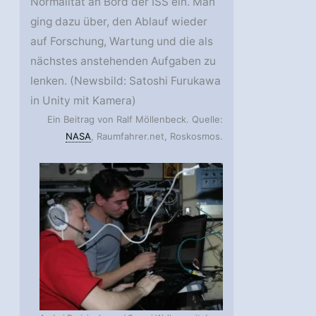
Normalität an Bord der ISS ein. Man
ging dazu über, den Ablauf wieder
auf Forschung, Wartung und die als
nächstes anstehenden Aufgaben zu
lenken. (Newsbild: Satoshi Furukawa
in Unity mit Kamera)
Ein Beitrag von Ralf Möllenbeck. Quelle:
NASA
, Raumfahrer.net, Roskosmos.