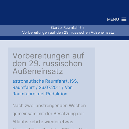
Zum
Inhalt
MENU
springen
Start
Raumfahrt
Vorbereitungen auf den 29. russischen Außeneinsatz
Vorbereitungen auf
den 29. russischen
Außeneinsatz
astronautische Raumfahrt
,
ISS
,
Raumfahrt
/
26.07.2011
/ Von
Raumfahrer.net Redaktion
Nach zwei anstrengenden Wochen
gemeinsam mit der Besatzung der
Atlantis kehrte wieder etwas