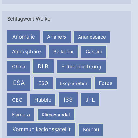
Schlagwort Wolke
Anomalie
Ariane 5
Arianespace
Atmosphäre
Baikonur
Cassini
DLR
Erdbeobachtung
China
ESA
ESO
Fotos
Exoplaneten
ISS
JPL
GEO
Hubble
Kamera
Klimawandel
Kommunikationssatellit
Kourou