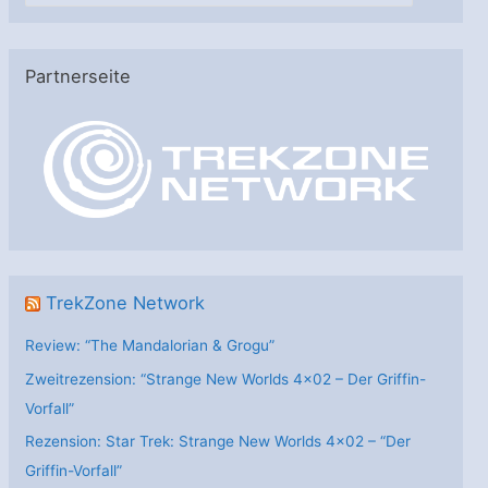
t
e
Partnerseite
g
o
r
i
e
n
TrekZone Network
Review: “The Mandalorian & Grogu”
Zweitrezension: “Strange New Worlds 4×02 – Der Griffin-
Vorfall”
Rezension: Star Trek: Strange New Worlds 4×02 – “Der
Griffin-Vorfall”