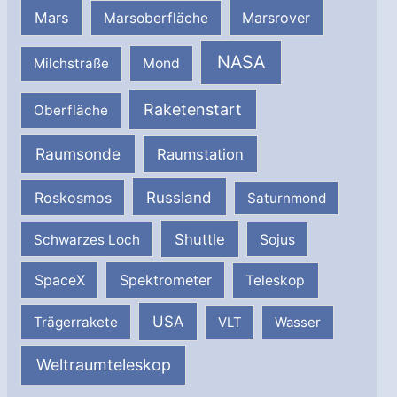
Mars
Marsrover
Marsoberfläche
NASA
Milchstraße
Mond
Raketenstart
Oberfläche
Raumsonde
Raumstation
Russland
Roskosmos
Saturnmond
Shuttle
Schwarzes Loch
Sojus
SpaceX
Spektrometer
Teleskop
USA
Trägerrakete
VLT
Wasser
Weltraumteleskop