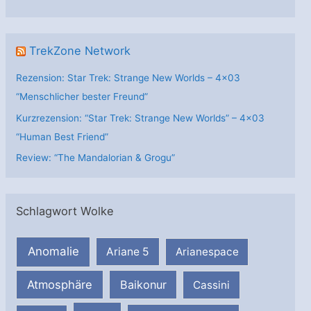
n
TrekZone Network
Rezension: Star Trek: Strange New Worlds – 4×03
“Menschlicher bester Freund”
Kurzrezension: “Star Trek: Strange New Worlds” – 4×03
“Human Best Friend”
Review: “The Mandalorian & Grogu”
Schlagwort Wolke
Anomalie
Ariane 5
Arianespace
Atmosphäre
Baikonur
Cassini