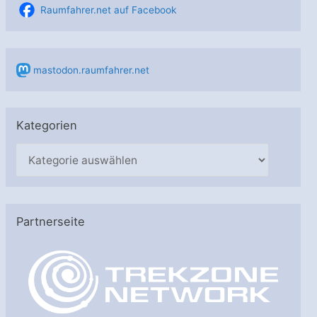
Raumfahrer.net auf Facebook
mastodon.raumfahrer.net
Kategorien
K
a
t
e
Partnerseite
g
o
r
i
e