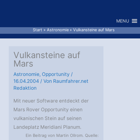
Zum
Inhalt
MENU
springen
Start
Astronomie
Vulkansteine auf Mars
Vulkansteine auf
Mars
Astronomie
,
Opportunity
/
16.04.2004
/ Von
Raumfahrer.net
Redaktion
Mit neuer Software entdeckt der
Mars Rover Opportunity einen
vulkanischen Stein auf seinen
Landeplatz Meridiani Planum.
Ein Beitrag von Martin Ollrom. Quelle: