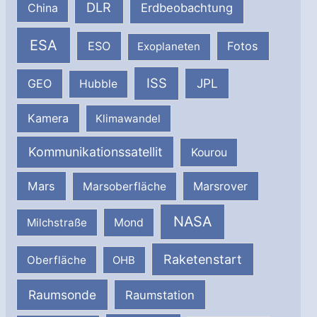
DLR
Erdbeobachtung
China
ESA
ESO
Fotos
Exoplaneten
ISS
JPL
GEO
Hubble
Kamera
Klimawandel
Kommunikationssatellit
Kourou
Mars
Marsrover
Marsoberfläche
NASA
Milchstraße
Mond
Raketenstart
Oberfläche
OHB
Raumsonde
Raumstation