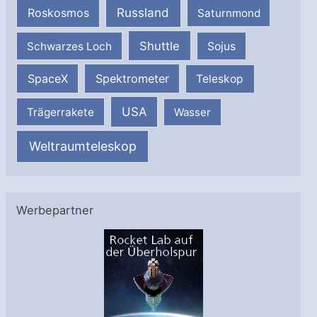
Russland
Roskosmos
Saturnmond
Shuttle
Schwarzes Loch
Sojus
SpaceX
Spektrometer
Teleskop
USA
Trägerrakete
Wasser
Weltraumteleskop
Werbepartner