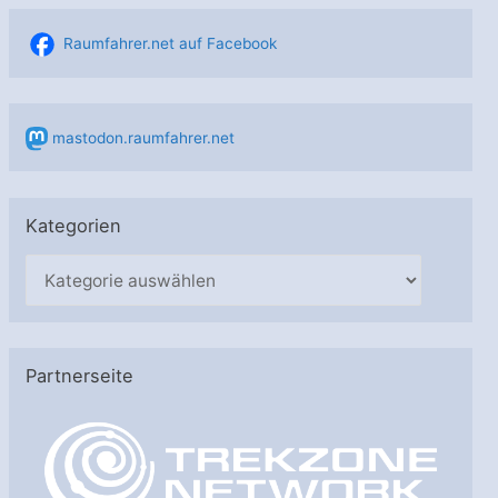
Raumfahrer.net auf Facebook
mastodon.raumfahrer.net
Kategorien
K
a
t
e
Partnerseite
g
o
r
i