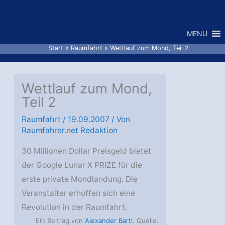
Zum
Inhalt
MENU
springen
Start
Raumfahrt
Wettlauf zum Mond, Teil 2
Wettlauf zum Mond,
Teil 2
Raumfahrt
/
19.09.2007
/ Von
Raumfahrer.net Redaktion
30 Millionen Dollar Preisgeld bietet
der Google Lunar X PRIZE für die
erste private Mondlandung. Die
Veranstalter erhoffen sich eine
Revolution in der Raumfahrt.
Ein Beitrag von
Alexander Bartl.
Quelle: