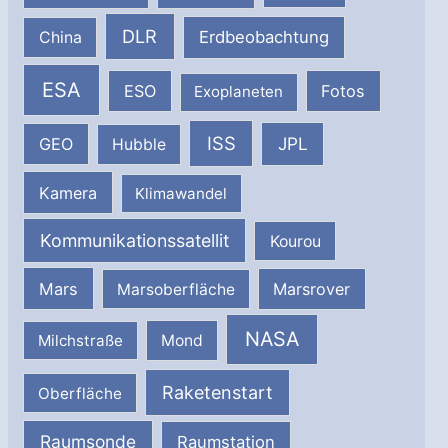
DLR
Erdbeobachtung
China
ESA
ESO
Fotos
Exoplaneten
ISS
JPL
GEO
Hubble
Kamera
Klimawandel
Kommunikationssatellit
Kourou
Mars
Marsrover
Marsoberfläche
NASA
Milchstraße
Mond
Raketenstart
Oberfläche
Raumsonde
Raumstation