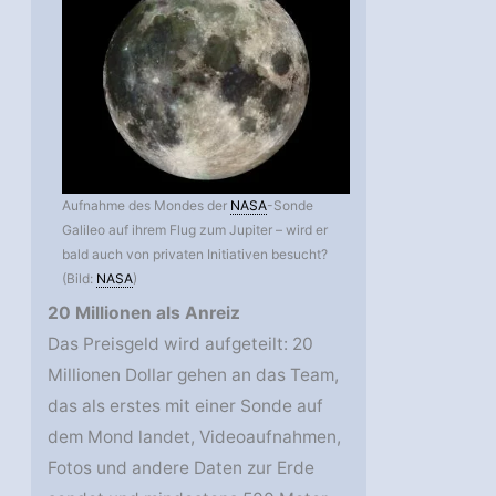
Aufnahme des Mondes der
NASA
-Sonde
Galileo auf ihrem Flug zum Jupiter – wird er
bald auch von privaten Initiativen besucht?
(Bild:
NASA
)
20 Millionen als Anreiz
Das Preisgeld wird aufgeteilt: 20
Millionen Dollar gehen an das Team,
das als erstes mit einer Sonde auf
dem Mond landet, Videoaufnahmen,
Fotos und andere Daten zur Erde