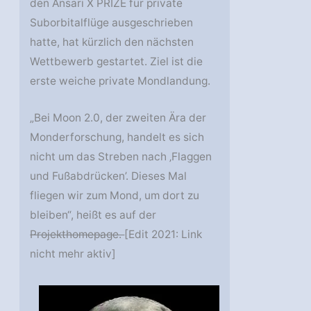
den Ansari X PRIZE für private
Suborbitalflüge ausgeschrieben
hatte, hat kürzlich den nächsten
Wettbewerb gestartet. Ziel ist die
erste weiche private Mondlandung.
„Bei Moon 2.0, der zweiten Ära der
Monderforschung, handelt es sich
nicht um das Streben nach ‚Flaggen
und Fußabdrücken’. Dieses Mal
fliegen wir zum Mond, um dort zu
bleiben“, heißt es auf der
Projekthomepage.
[Edit 2021: Link
nicht mehr aktiv]