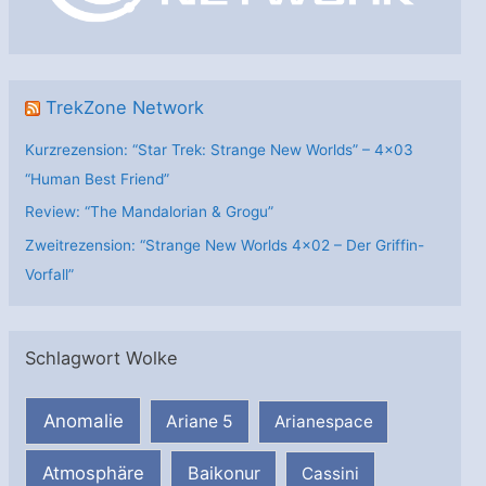
e
n
TrekZone Network
Kurzrezension: “Star Trek: Strange New Worlds” – 4×03
“Human Best Friend”
Review: “The Mandalorian & Grogu”
Zweitrezension: “Strange New Worlds 4×02 – Der Griffin-
Vorfall”
Schlagwort Wolke
Anomalie
Ariane 5
Arianespace
Atmosphäre
Baikonur
Cassini