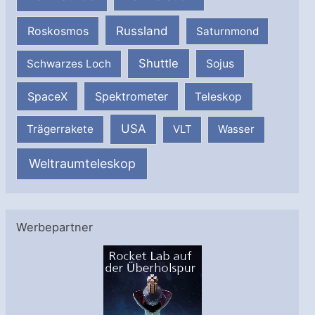
Russland
Roskosmos
Saturnmond
Shuttle
Schwarzes Loch
Sojus
SpaceX
Spektrometer
Teleskop
USA
Trägerrakete
VLT
Wasser
Weltraumteleskop
Werbepartner