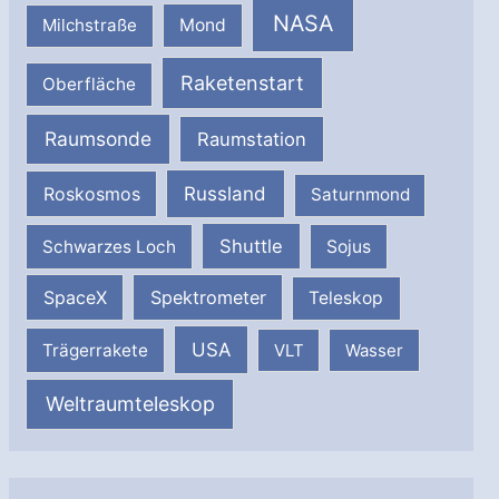
NASA
Milchstraße
Mond
Raketenstart
Oberfläche
Raumsonde
Raumstation
Russland
Roskosmos
Saturnmond
Shuttle
Schwarzes Loch
Sojus
SpaceX
Spektrometer
Teleskop
USA
Trägerrakete
VLT
Wasser
Weltraumteleskop