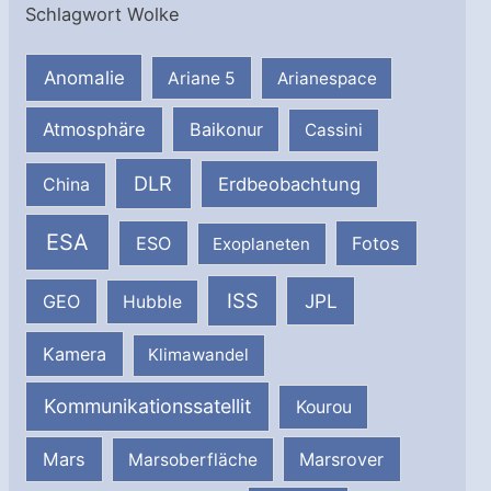
Schlagwort Wolke
Anomalie
Ariane 5
Arianespace
Atmosphäre
Baikonur
Cassini
DLR
Erdbeobachtung
China
ESA
ESO
Fotos
Exoplaneten
ISS
JPL
GEO
Hubble
Kamera
Klimawandel
Kommunikationssatellit
Kourou
Mars
Marsrover
Marsoberfläche