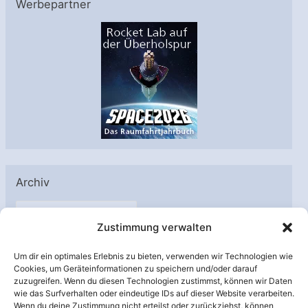
Werbepartner
Archiv
A
Zustimmung verwalten
r
c
Um dir ein optimales Erlebnis zu bieten, verwenden wir Technologien wie
h
Cookies, um Geräteinformationen zu speichern und/oder darauf
Unterstützt von:
zuzugreifen. Wenn du diesen Technologien zustimmst, können wir Daten
i
wie das Surfverhalten oder eindeutige IDs auf dieser Website verarbeiten.
v
Wenn du deine Zustimmung nicht erteilst oder zurückziehst, können