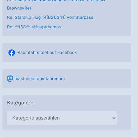
Brownsville)
Re: Starship Flug 14(B21/S41) von Starbase
Re: **ISS** <Hauptthema>
Raumfahrer.net auf Facebook
mastodon.raumfahrer.net
Kategorien
K
a
t