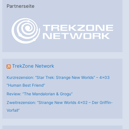
e
Partnerseite
g
o
r
i
e
n
TrekZone Network
Kurzrezension: “Star Trek: Strange New Worlds” – 4×03
“Human Best Friend”
Review: “The Mandalorian & Grogu”
Zweitrezension: “Strange New Worlds 4×02 – Der Griffin-
Vorfall”