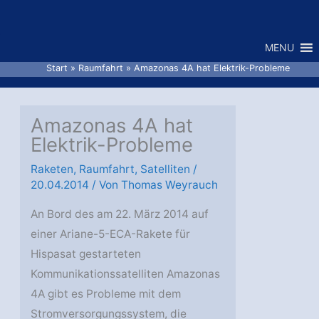
Zum
Inhalt
MENU
springen
Start
Raumfahrt
Amazonas 4A hat Elektrik-Probleme
Amazonas 4A hat
Elektrik-Probleme
Raketen
,
Raumfahrt
,
Satelliten
/
20.04.2014
/ Von
Thomas Weyrauch
An Bord des am 22. März 2014 auf
einer Ariane-5-ECA-Rakete für
Hispasat gestarteten
Kommunikationssatelliten Amazonas
4A gibt es Probleme mit dem
Stromversorgungssystem, die