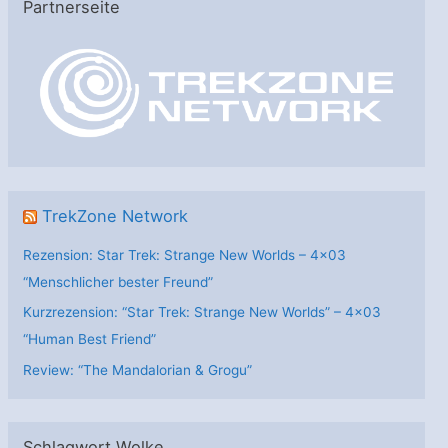
Partnerseite
g
o
r
i
e
n
TrekZone Network
Rezension: Star Trek: Strange New Worlds – 4×03
“Menschlicher bester Freund”
Kurzrezension: “Star Trek: Strange New Worlds” – 4×03
“Human Best Friend”
Review: “The Mandalorian & Grogu”
Schlagwort Wolke