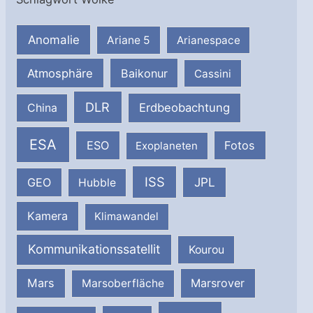
Anomalie
Ariane 5
Arianespace
Atmosphäre
Baikonur
Cassini
DLR
Erdbeobachtung
China
ESA
ESO
Fotos
Exoplaneten
ISS
JPL
GEO
Hubble
Kamera
Klimawandel
Kommunikationssatellit
Kourou
Mars
Marsrover
Marsoberfläche