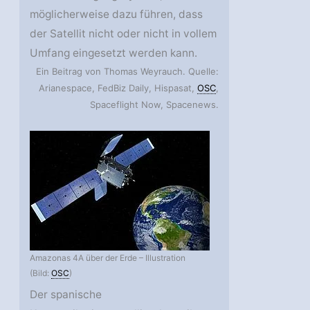
möglicherweise dazu führen, dass
der Satellit nicht oder nicht in vollem
Umfang eingesetzt werden kann.
Ein Beitrag von Thomas Weyrauch. Quelle:
Arianespace, FedBiz Daily, Hispasat,
OSC
,
Spaceflight Now, Spacenews.
Amazonas 4A über der Erde – Illustration
(Bild:
OSC
)
Der spanische