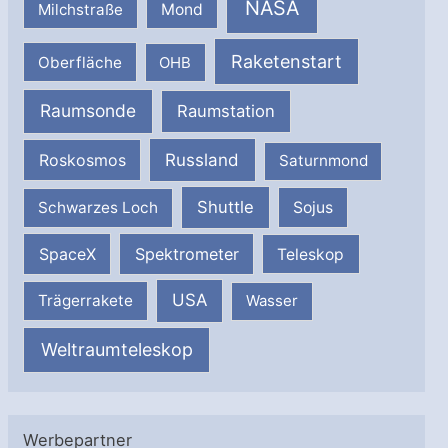
NASA
Milchstraße
Mond
Raketenstart
Oberfläche
OHB
Raumsonde
Raumstation
Russland
Roskosmos
Saturnmond
Shuttle
Schwarzes Loch
Sojus
SpaceX
Spektrometer
Teleskop
USA
Trägerrakete
Wasser
Weltraumteleskop
Werbepartner