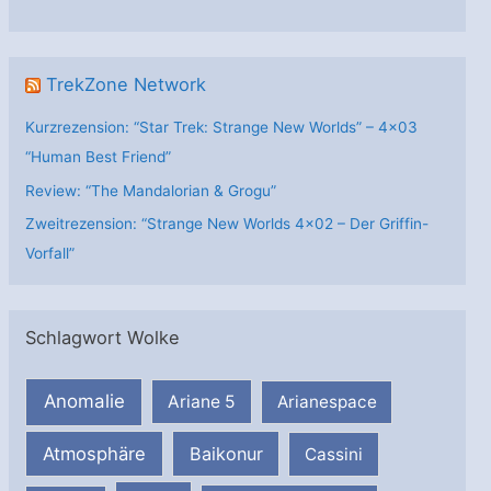
n
TrekZone Network
Kurzrezension: “Star Trek: Strange New Worlds” – 4×03
“Human Best Friend”
Review: “The Mandalorian & Grogu”
Zweitrezension: “Strange New Worlds 4×02 – Der Griffin-
Vorfall”
Schlagwort Wolke
Anomalie
Ariane 5
Arianespace
Atmosphäre
Baikonur
Cassini