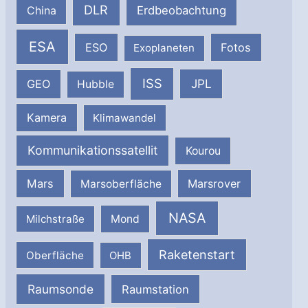
DLR
Erdbeobachtung
China
ESA
ESO
Fotos
Exoplaneten
ISS
JPL
GEO
Hubble
Kamera
Klimawandel
Kommunikationssatellit
Kourou
Mars
Marsrover
Marsoberfläche
NASA
Milchstraße
Mond
Raketenstart
Oberfläche
OHB
Raumsonde
Raumstation