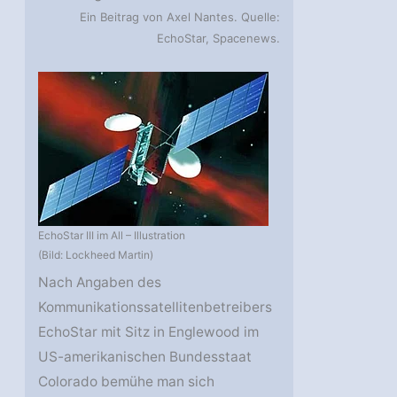
Ein Beitrag von Axel Nantes. Quelle:
EchoStar, Spacenews.
EchoStar III im All – Illustration
(Bild: Lockheed Martin)
Nach Angaben des
Kommunikationssatellitenbetreibers
EchoStar mit Sitz in Englewood im
US-amerikanischen Bundesstaat
Colorado bemühe man sich