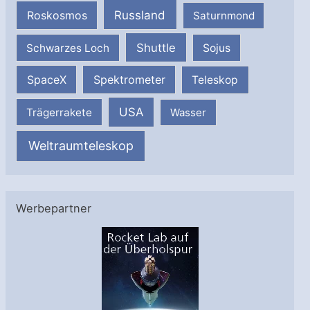
Russland
Roskosmos
Saturnmond
Shuttle
Schwarzes Loch
Sojus
SpaceX
Spektrometer
Teleskop
USA
Trägerrakete
Wasser
Weltraumteleskop
Werbepartner