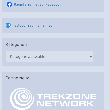
Raumfahrer.net auf Facebook
mastodon.raumfahrer.net
Kategorien
K
a
t
e
Partnerseite
g
o
r
i
e