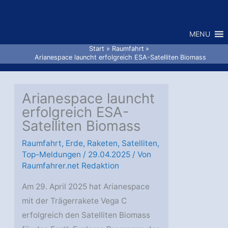
Zum
Inhalt
MENU
springen
Start
Raumfahrt
Arianespace launcht erfolgreich ESA-Satelliten Biomass
Arianespace launcht
erfolgreich ESA-
Satelliten Biomass
Raumfahrt
,
Erde
,
Raketen
,
Satelliten
,
Top-Meldungen
/
29.04.2025
/ Von
Raumfahrer.net Redaktion
Am 29. April 2025 hat Arianespace
mit der Trägerrakete Vega C
erfolgreich den Satelliten Biomass