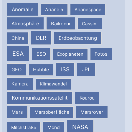
Anomalie
Ariane 5
Arianespace
Atmosphäre
Baikonur
Cassini
DLR
Erdbeobachtung
China
ESA
ESO
Fotos
Exoplaneten
ISS
JPL
GEO
Hubble
Kamera
Klimawandel
Kommunikationssatellit
Kourou
Mars
Marsrover
Marsoberfläche
NASA
Milchstraße
Mond