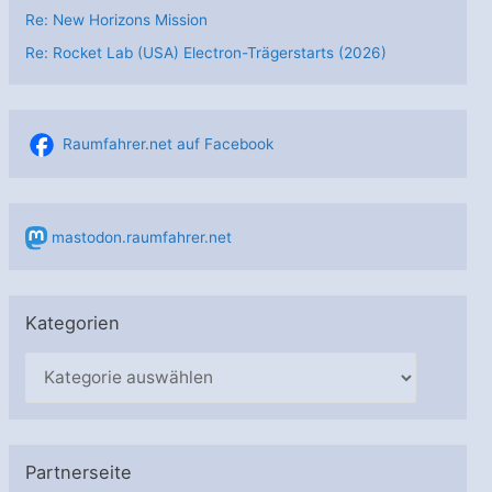
Re: New Horizons Mission
Re: Rocket Lab (USA) Electron-Trägerstarts (2026)
Raumfahrer.net auf Facebook
mastodon.raumfahrer.net
Kategorien
K
a
t
e
Partnerseite
g