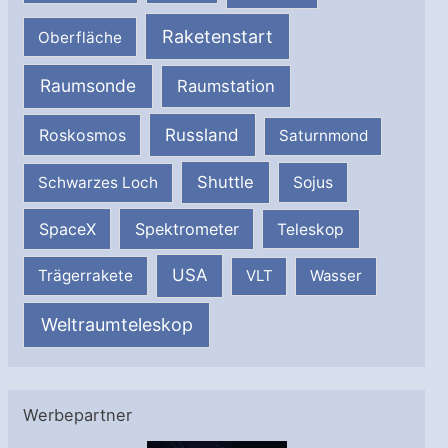
Raketenstart
Oberfläche
Raumsonde
Raumstation
Russland
Roskosmos
Saturnmond
Shuttle
Schwarzes Loch
Sojus
SpaceX
Spektrometer
Teleskop
USA
Trägerrakete
VLT
Wasser
Weltraumteleskop
Werbepartner