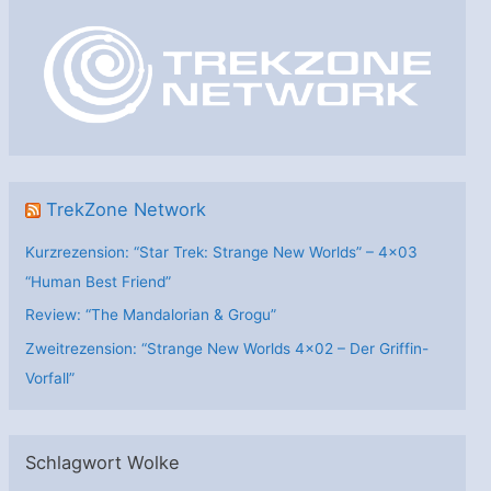
o
r
i
e
n
TrekZone Network
Kurzrezension: “Star Trek: Strange New Worlds” – 4×03
“Human Best Friend”
Review: “The Mandalorian & Grogu”
Zweitrezension: “Strange New Worlds 4×02 – Der Griffin-
Vorfall”
Schlagwort Wolke