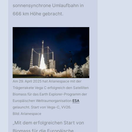
sonnensynchrone Umlaufbahn in
666 km Höhe gebracht.
Am 29. April 2025 hat Arianespace mit der
Trägerrakete Vega C erfolgreich den Satelliten
Biomass für das Earth Explorer-Programm der
Europäischen Weltraumorganisation
ESA
gelauncht. Start von Vega-C, VV26.
Bild: Arianespace
„Mit dem erfolgreichen Start von
Biomass für die Europäische