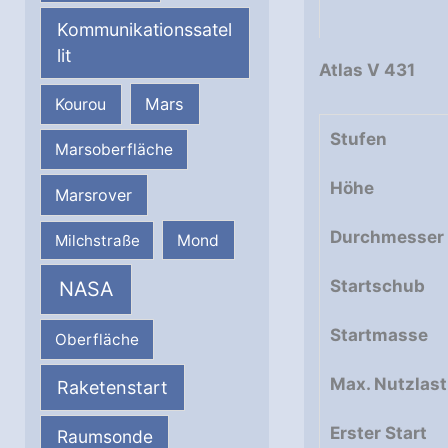
Kommunikationssatel
lit
Atlas V 431
Mars
Kourou
Stufen
Marsoberfläche
Höhe
Marsrover
Durchmesser
Milchstraße
Mond
Startschub
NASA
Startmasse
Oberfläche
Max. Nutzlast
Raketenstart
Erster Start
Raumsonde