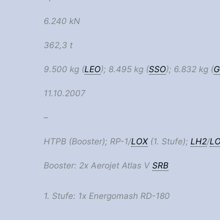
6.240 kN
362,3 t
9.500 kg (
LEO
); 8.495 kg (
SSO
); 6.832 kg (
G
11.10.2007
–
HTPB (Booster); RP-1/
LOX
(1. Stufe);
LH2
/
L
Booster: 2x Aerojet Atlas V
SRB
1. Stufe: 1x Energomash RD-180