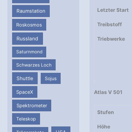
Letzter Start
Raumstation
Treibstoff
Roskosmos
Russland
Triebwerke
Saturnmond
Schwarzes Loch
Shuttle
Sojus
SpaceX
Atlas V 501
Spektrometer
Stufen
Teleskop
Höhe