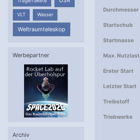
USA
Trägerrakete
Durchmesser
VLT
Wasser
Startschub
Weltraumteleskop
Startmasse
Werbepartner
Max. Nutzlast
Erster Start
Letzter Start
Treibstoff
Triebwerke
Archiv