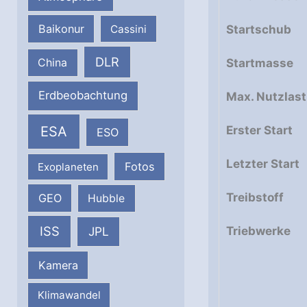
Baikonur
Cassini
Startschub
DLR
China
Startmasse
Erdbeobachtung
Max. Nutzlast
ESA
Erster Start
ESO
Letzter Start
Fotos
Exoplaneten
Treibstoff
GEO
Hubble
ISS
Triebwerke
JPL
Kamera
Klimawandel