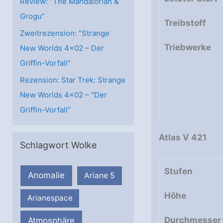
Review: “The Mandalorian &
Grogu”
Treibstoff
Zweitrezension: “Strange
Triebwerke
New Worlds 4×02 – Der
Griffin-Vorfall”
Rezension: Star Trek: Strange
New Worlds 4×02 – “Der
Griffin-Vorfall”
Atlas V 421
Schlagwort Wolke
Stufen
Anomalie
Ariane 5
Höhe
Arianespace
Durchmesser
Atmosphäre