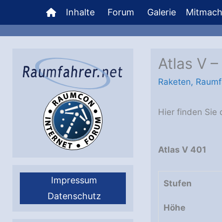
Zum
Inhalte
Forum
Galerie
Mitmac
Inhalt
springen
Atlas V 
Raketen
,
Raumf
Hier finden Sie
Atlas V 401
Impressum
Stufen
Datenschutz
Höhe