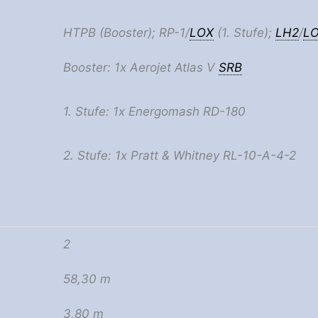
HTPB (Booster); RP-1/
LOX
(1. Stufe);
LH2
/
L
Booster: 1x Aerojet Atlas V
SRB
1. Stufe: 1x Energomash RD-180
2. Stufe: 1x Pratt & Whitney RL-10-A-4-2
2
58,30 m
3,80 m