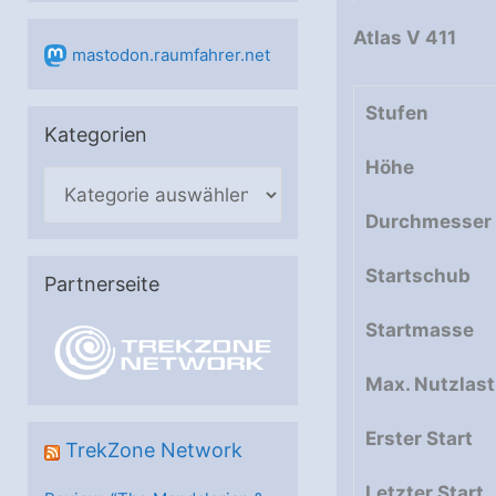
Atlas V 411
mastodon.raumfahrer.net
Stufen
Kategorien
Höhe
K
a
Durchmesser
t
Startschub
e
Partnerseite
g
Startmasse
o
r
Max. Nutzlast
i
Erster Start
e
TrekZone Network
n
Letzter Start