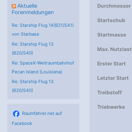
Aktuelle
Durchmesser
Forenmeldungen
Startschub
Re: Starship Flug 14(B21/S41)
von Starbase
Startmasse
Re: Starship Flug 13
Max. Nutzlast
(B20/S40)
Re: SpaceX-Weltraumbahnhof
Erster Start
Pecan Island (Louisiana)
Letzter Start
Re: Starship Flug 13
(B20/S40)
Treibstoff
Triebwerke
Raumfahrer.net auf
Facebook