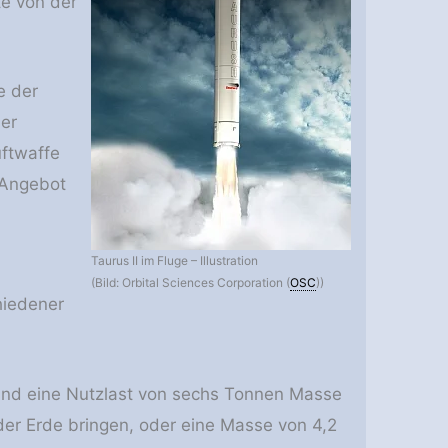
te von der
e der
der
ftwaffe
 Angebot
Taurus II im Fluge – Illustration
(Bild: Orbital Sciences Corporation (
OSC
))
hiedener
tand eine Nutzlast von sechs Tonnen Masse
 der Erde bringen, oder eine Masse von 4,2