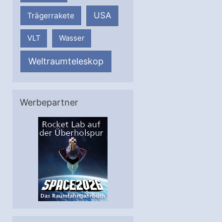
USA
Trägerrakete
VLT
Wasser
Weltraumteleskop
Werbepartner