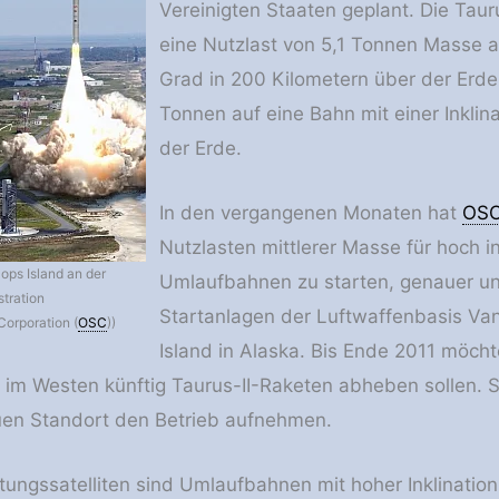
Vereinigten Staaten geplant. Die Taur
eine Nutzlast von 5,1 Tonnen Masse au
Grad in 200 Kilometern über der Erde
Tonnen auf eine Bahn mit einer Inklin
der Erde.
In den vergangenen Monaten hat
OS
Nutzlasten mittlerer Masse für hoch 
lops Island an der
Umlaufbahnen zu starten, genauer un
stration
Startanlagen der Luftwaffenbasis Van
Corporation (
OSC
))
Island in Alaska. Bis Ende 2011 möch
im Westen künftig Taurus-II-Raketen abheben sollen. 
uen Standort den Betrieb aufnehmen.
ungssatelliten sind Umlaufbahnen mit hoher Inklination,