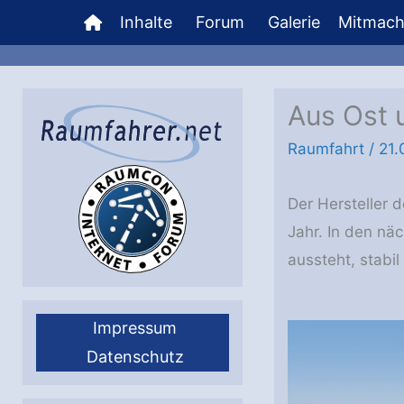
Zum
Inhalte
Forum
Galerie
Mitmac
Inhalt
springen
Aus Ost u
Raumfahrt
/
21.
Der Hersteller d
Jahr. In den nä
aussteht, stabi
Impressum
Datenschutz