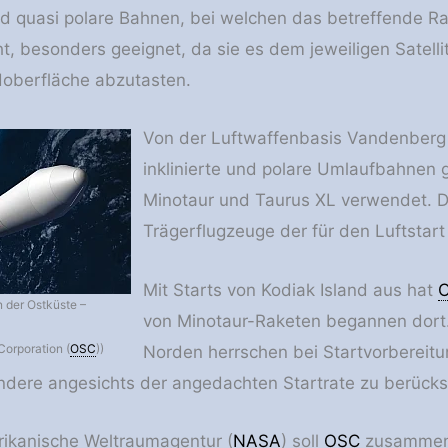
nd quasi polare Bahnen, bei welchen das betreffende R
t, besonders geeignet, da sie es dem jeweiligen Satell
doberfläche abzutasten.
Von der Luftwaffenbasis Vandenberg
inklinierte und polare Umlaufbahnen
Minotaur und Taurus XL verwendet. D
Trägerflugzeuge der für den Luftstart
Mit Starts von Kodiak Island aus hat
n der Ostküste –
von Minotaur-Raketen begannen dort. 
Corporation (
OSC
))
Norden herrschen bei Startvorbereit
dere angesichts der angedachten Startrate zu berücksic
rikanische Weltraumagentur (
NASA
) soll
OSC
zusammen 