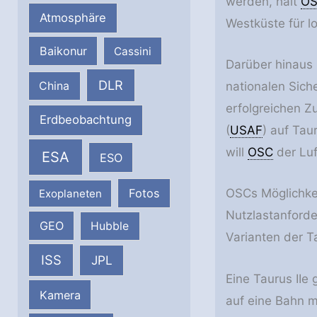
werden, hält
O
Atmosphäre
Westküste für l
Baikonur
Cassini
Darüber hinaus 
DLR
China
nationalen Siche
erfolgreichen 
Erdbeobachtung
(
USAF
) auf Tau
will
OSC
der Luf
ESA
ESO
Fotos
OSCs Möglichkei
Exoplaneten
Nutzlastanforde
GEO
Hubble
Varianten der Ta
ISS
JPL
Eine Taurus IIe
Kamera
auf eine Bahn m