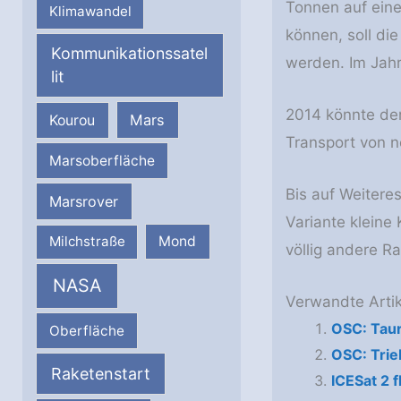
Tonnen auf eine
Klimawandel
können, soll di
Kommunikationssatel
werden. Im Jah
lit
2014 könnte der
Mars
Kourou
Transport von n
Marsoberfläche
Bis auf Weiteres
Marsrover
Variante kleine
Milchstraße
Mond
völlig andere R
NASA
Verwandte Artik
OSC: Taur
Oberfläche
OSC: Trie
Raketenstart
ICESat 2 fl