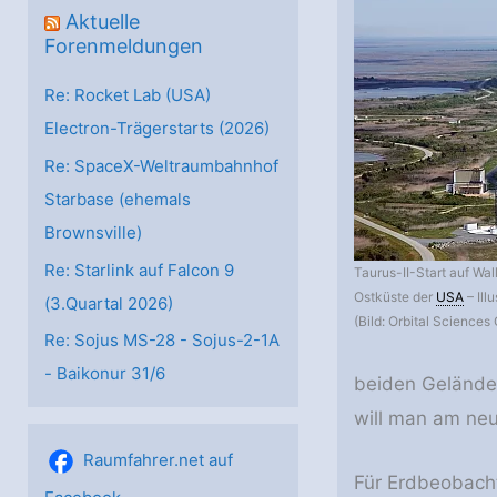
Aktuelle
Forenmeldungen
Re: Rocket Lab (USA)
Electron-Trägerstarts (2026)
Re: SpaceX-Weltraumbahnhof
Starbase (ehemals
Brownsville)
Re: Starlink auf Falcon 9
Taurus-II-Start auf Wal
Ostküste der
USA
– Illu
(3.Quartal 2026)
(Bild: Orbital Sciences 
Re: Sojus MS-28 - Sojus-2-1А
- Baikonur 31/6
beiden Gelände 
will man am ne
Raumfahrer.net auf
Für Erdbeobacht