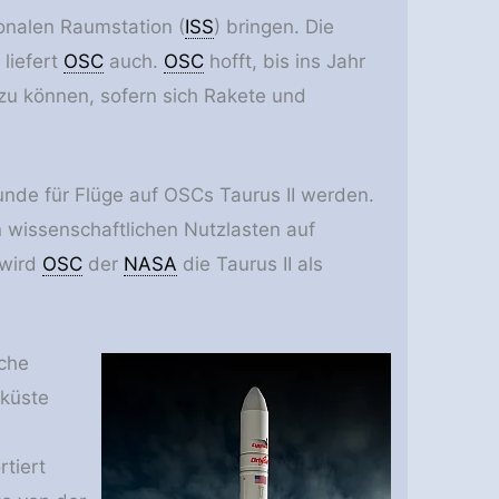
ionalen Raumstation (
ISS
) bringen. Die
 liefert
OSC
auch.
OSC
hofft, bis ins Jahr
zu können, sofern sich Rakete und
unde für Flüge auf OSCs Taurus II werden.
 wissenschaftlichen Nutzlasten auf
 wird
OSC
der
NASA
die Taurus II als
sche
tküste
tiert