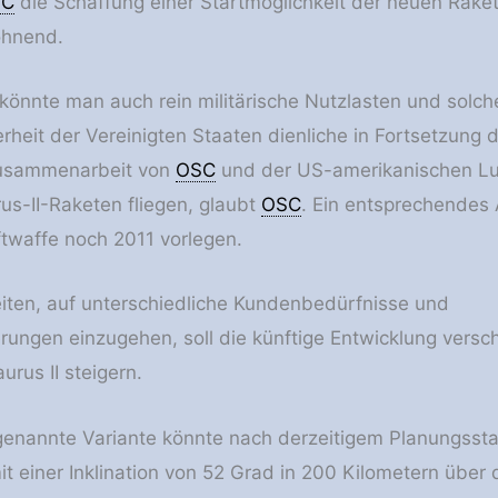
SC
die Schaffung einer Startmöglichkeit der neuen Rake
ohnend.
könnte man auch rein militärische Nutzlasten und solch
rheit der Vereinigten Staaten dienliche in Fortsetzung 
Zusammenarbeit von
OSC
und der US-amerikanischen Lu
rus-II-Raketen fliegen, glaubt
OSC
. Ein entsprechendes
twaffe noch 2011 vorlegen.
ten, auf unterschiedliche Kundenbedürfnisse und
rungen einzugehen, soll die künftige Entwicklung versc
urus II steigern.
 genannte Variante könnte nach derzeitigem Planungss
it einer Inklination von 52 Grad in 200 Kilometern über