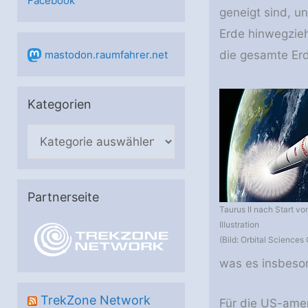
Facebook
geneigt sind, u
Erde hinwegzieh
die gesamte Er
mastodon.raumfahrer.net
Kategorien
K
a
t
e
Partnerseite
Taurus II nach Start vo
g
Illustration
o
(Bild: Orbital Sciences 
r
was es insbeson
i
e
TrekZone Network
Für die US-ame