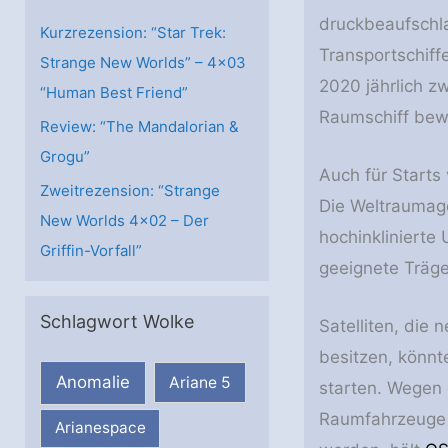
n
druckbeaufschla
Kurzrezension: “Star Trek:
Transportschiffe
Strange New Worlds” – 4×03
2020 jährlich z
“Human Best Friend”
Raumschiff bew
Review: “The Mandalorian &
Grogu”
Auch für Starts
Zweitrezension: “Strange
Die Weltraumage
New Worlds 4×02 – Der
hochinklinierte
Griffin-Vorfall”
geeignete Träge
Schlagwort Wolke
Satelliten, die 
besitzen, könn
Anomalie
Ariane 5
starten. Wegen
Raumfahrzeuge a
Arianespace