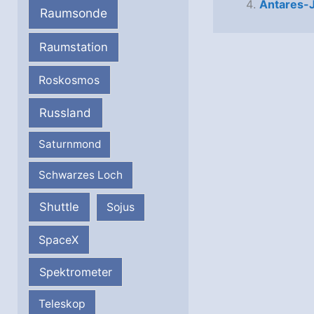
Antares-J
Raumsonde
Raumstation
Roskosmos
Russland
Saturnmond
Schwarzes Loch
Shuttle
Sojus
SpaceX
Spektrometer
Teleskop