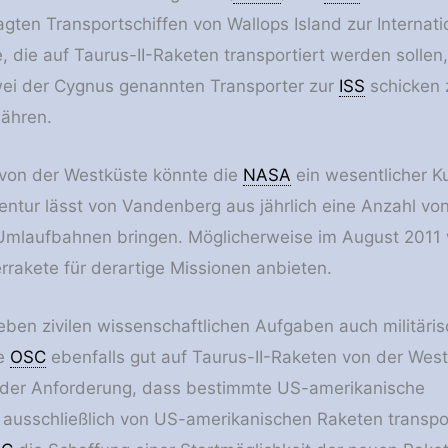
gten Transportschiffen von Wallops Island zur Internat
, die auf Taurus-II-Raketen transportiert werden sollen,
wei der Cygnus genannten Transporter zur
ISS
schicken 
ähren.
 von der Westküste könnte die
NASA
ein wesentlicher K
ntur lässt von Vandenberg aus jährlich eine Anzahl von
 Umlaufbahnen bringen. Möglicherweise im August 2011
rrakete für derartige Missionen anbieten.
neben zivilen wissenschaftlichen Aufgaben auch militäri
te
OSC
ebenfalls gut auf Taurus-II-Raketen von der Wes
 der Anforderung, dass bestimmte US-amerikanische
usschließlich von US-amerikanischen Raketen transpor