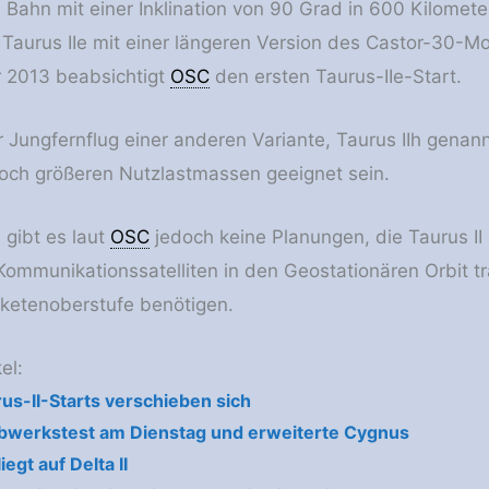
 Bahn mit einer Inklination von 90 Grad in 600 Kilomete
e Taurus IIe mit einer längeren Version des Castor-30-M
r 2013 beabsichtigt
OSC
den ersten Taurus-IIe-Start.
 Jungfernflug einer anderen Variante, Taurus IIh genann
och größeren Nutzlastmassen geeignet sein.
 gibt es laut
OSC
jedoch keine Planungen, die Taurus II
 Kommunikationssatelliten in den Geostationären Orbit 
aketenoberstufe benötigen.
el:
us-II-Starts verschieben sich
bwerkstest am Dienstag und erweiterte Cygnus
iegt auf Delta II