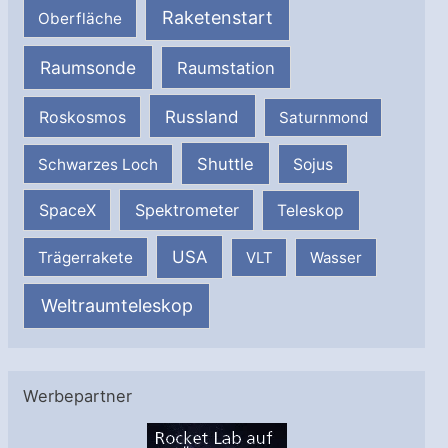
Raketenstart
Oberfläche
Raumsonde
Raumstation
Russland
Roskosmos
Saturnmond
Shuttle
Schwarzes Loch
Sojus
SpaceX
Spektrometer
Teleskop
USA
Trägerrakete
VLT
Wasser
Weltraumteleskop
Werbepartner