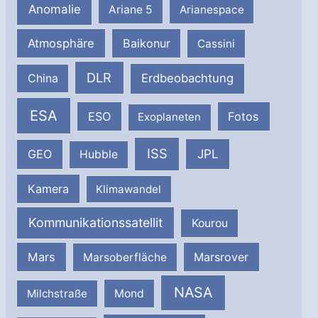
Anomalie
Ariane 5
Arianespace
Atmosphäre
Baikonur
Cassini
DLR
Erdbeobachtung
China
ESA
ESO
Fotos
Exoplaneten
ISS
JPL
GEO
Hubble
Kamera
Klimawandel
Kommunikationssatellit
Kourou
Mars
Marsrover
Marsoberfläche
NASA
Milchstraße
Mond