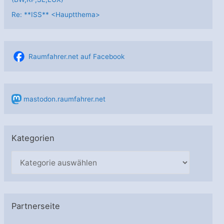
Re: **ISS** <Hauptthema>
Raumfahrer.net auf Facebook
mastodon.raumfahrer.net
Kategorien
K
a
t
e
Partnerseite
g