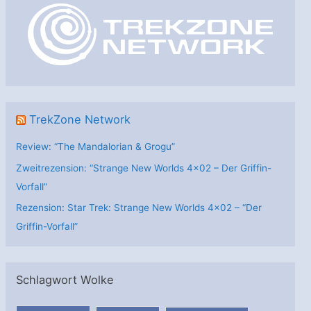
o
r
i
e
n
TrekZone Network
Review: “The Mandalorian & Grogu”
Zweitrezension: “Strange New Worlds 4×02 – Der Griffin-
Vorfall”
Rezension: Star Trek: Strange New Worlds 4×02 – “Der
Griffin-Vorfall”
Schlagwort Wolke