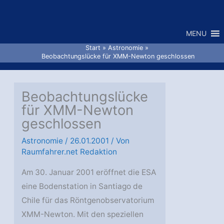
Zum
Inhalt
MENU
springen
Start
Astronomie
Beobachtungslücke für XMM-Newton geschlossen
Beobachtungslücke
für XMM-Newton
geschlossen
Astronomie
/
26.01.2001
/ Von
Raumfahrer.net Redaktion
Am 30. Januar 2001 eröffnet die ESA
eine Bodenstation in Santiago de
Chile für das Röntgenobservatorium
XMM-Newton. Mit den speziellen