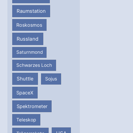
Raumstation
Roskosmos
Russland
Saturnmond
Schwarzes Loch
Shuttle
Sojus
SpaceX
Spektrometer
Teleskop