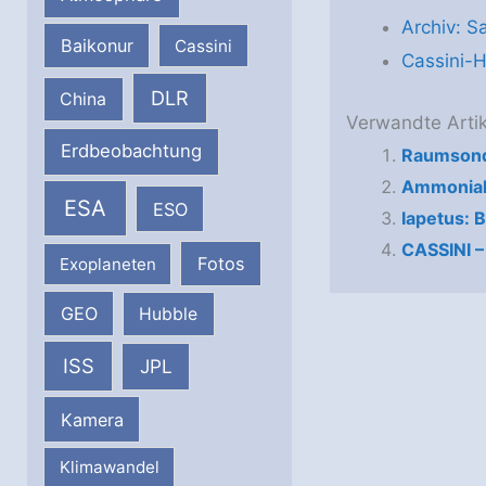
Archiv: S
Baikonur
Cassini
Cassini-
DLR
China
Verwandte Artik
Erdbeobachtung
Raumsond
Ammoniak 
ESA
ESO
Iapetus: 
CASSINI –
Fotos
Exoplaneten
GEO
Hubble
ISS
JPL
Kamera
Klimawandel