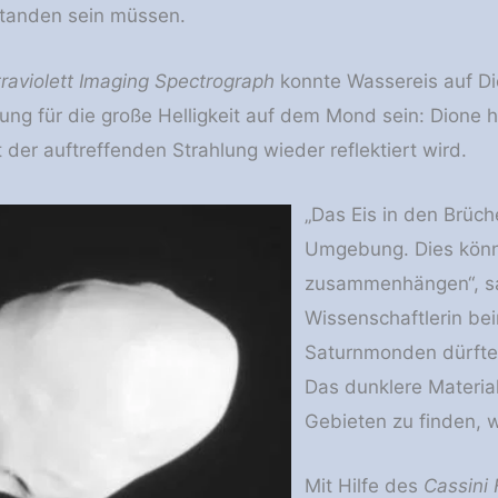
standen sein müssen.
traviolett Imaging Spectrograph
konnte Wassereis auf D
rung für die große Helligkeit auf dem Mond sein: Dione 
der auftreffenden Strahlung wieder reflektiert wird.
„Das Eis in den Brüch
Umgebung. Dies könn
zusammenhängen“, sa
Wissenschaftlerin b
Saturnmonden dürften
Das dunklere Material
Gebieten zu finden, 
Mit Hilfe des
Cassini 