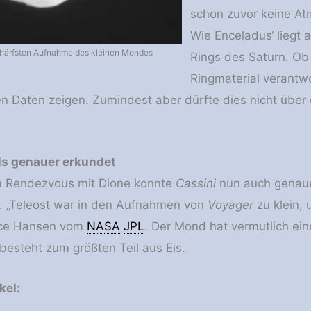
schon zuvor keine At
Wie Enceladus‘ liegt 
schärfsten Aufnahme des kleinen Mondes
Rings des Saturn. Ob
Ringmaterial verantwo
 Daten zeigen. Zumindest aber dürfte dies nicht über
ls genauer erkundet
m Rendezvous mit Dione konnte
Cassini
nun auch genau
. „Teleost war in den Aufnahmen von
Voyager
zu klein, 
ice Hansen vom
NASA
JPL
. Der Mond hat vermutlich ei
besteht zum größten Teil aus Eis.
kel: