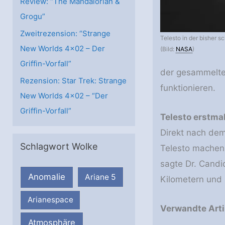
Review: “The Mandalorian &
Grogu”
Zweitrezension: “Strange
Telesto in der bisher 
New Worlds 4×02 – Der
(Bild:
NASA
)
Griffin-Vorfall”
der gesammelten
Rezension: Star Trek: Strange
funktionieren.
New Worlds 4×02 – “Der
Griffin-Vorfall”
Telesto erstma
Direkt nach de
Schlagwort Wolke
Telesto machen
sagte Dr. Cand
Anomalie
Ariane 5
Kilometern und 
Arianespace
Verwandte Arti
Atmosphäre