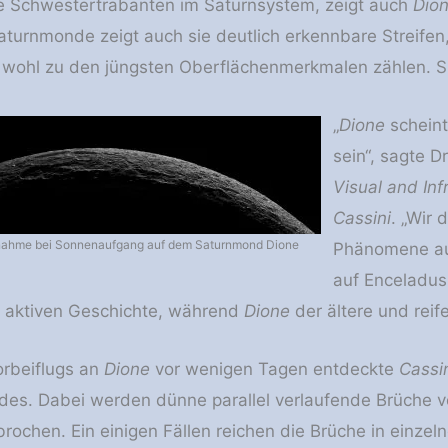
e Schwestertrabanten im Saturnsystem, zeigt auch
Dio
aturnmonde zeigt auch sie deutlich erkennbare Streife
wohl zu den jüngsten Oberflächenmerkmalen zählen. Sie
„
Dione
scheint
sein“, sagte D
Visual and In
Cassini
. „Wir 
fnahme bei Sonnenaufgang auf dem Saturnmond Dione
Phänomene a
auf Enceladus
n aktiven Geschichte, während
Dione
der ältere und reif
rbeiflugs an
Dione
vor wenigen Tagen entdeckte
Cassi
es. Dabei werden dünne parallel verlaufende Brüche vo
rochen. Ein einigen Fällen reichen die Brüche in einzelne