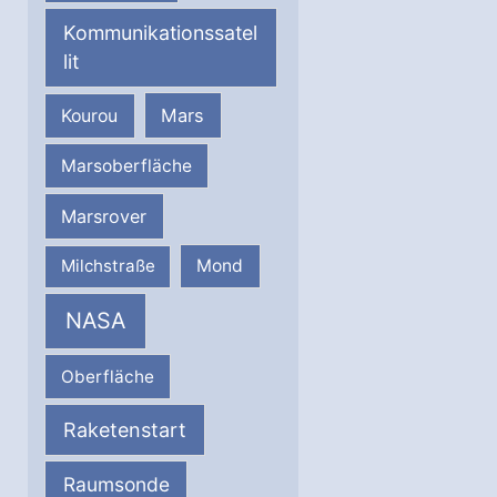
Kommunikationssatel
lit
Mars
Kourou
Marsoberfläche
Marsrover
Milchstraße
Mond
NASA
Oberfläche
Raketenstart
Raumsonde