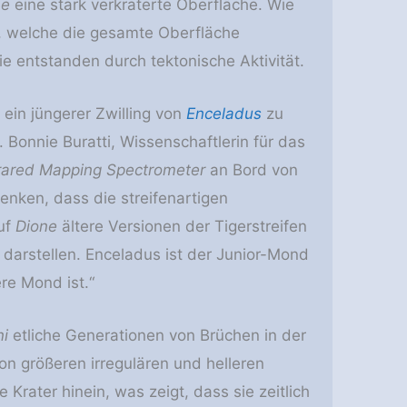
ne
eine stark verkraterte Oberfläche. Wie
n, welche die gesamte Oberfläche
 entstanden durch tektonische Aktivität.
 ein jüngerer Zwilling von
Enceladus
zu
r. Bonnie Buratti, Wissenschaftlerin für das
frared Mapping Spectrometer
an Bord von
denken, dass die streifenartigen
uf
Dione
ältere Versionen der Tigerstreifen
 darstellen. Enceladus ist der Junior-Mond
ere Mond ist.“
ni
etliche Generationen von Brüchen in der
n größeren irregulären und helleren
 Krater hinein, was zeigt, dass sie zeitlich