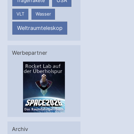
USA
Trägerrakete
VLT
Wasser
Weltraumteleskop
Werbepartner
Archiv