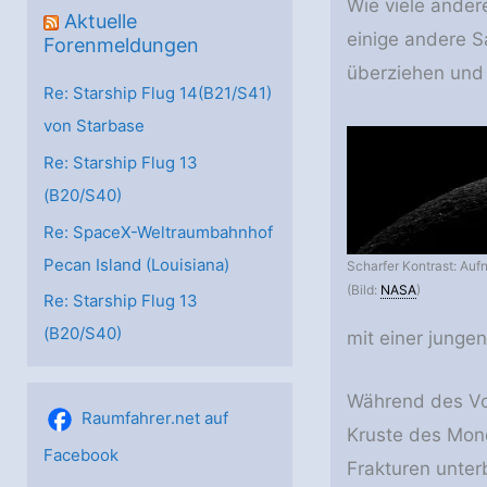
Wie viele ander
Aktuelle
einige andere S
Forenmeldungen
überziehen und 
Re: Starship Flug 14(B21/S41)
von Starbase
Re: Starship Flug 13
(B20/S40)
Re: SpaceX-Weltraumbahnhof
Pecan Island (Louisiana)
Scharfer Kontrast: Au
(Bild:
NASA
)
Re: Starship Flug 13
(B20/S40)
mit einer junge
Während des Vo
Raumfahrer.net auf
Kruste des Mond
Facebook
Frakturen unterb