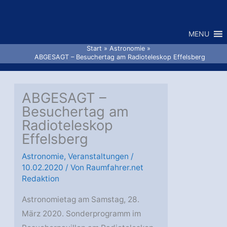
Zum
Inhalt
MENU
springen
Start
Astronomie
ABGESAGT – Besuchertag am Radioteleskop Effelsberg
ABGESAGT –
Besuchertag am
Radioteleskop
Effelsberg
Astronomie
,
Veranstaltungen
/
10.02.2020
/ Von
Raumfahrer.net
Redaktion
Astronomietag am Samstag, 28.
März 2020. Sonderprogramm im