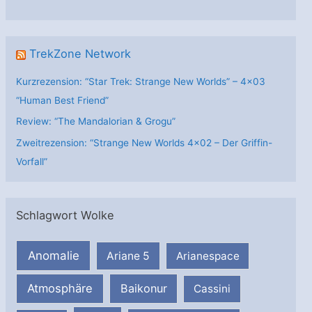
n
TrekZone Network
Kurzrezension: “Star Trek: Strange New Worlds” – 4×03
“Human Best Friend”
Review: “The Mandalorian & Grogu”
Zweitrezension: “Strange New Worlds 4×02 – Der Griffin-
Vorfall”
Schlagwort Wolke
Anomalie
Ariane 5
Arianespace
Atmosphäre
Baikonur
Cassini