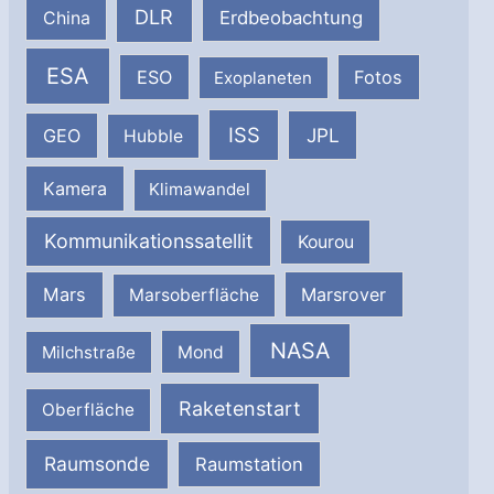
DLR
Erdbeobachtung
China
ESA
ESO
Fotos
Exoplaneten
ISS
JPL
GEO
Hubble
Kamera
Klimawandel
Kommunikationssatellit
Kourou
Mars
Marsrover
Marsoberfläche
NASA
Milchstraße
Mond
Raketenstart
Oberfläche
Raumsonde
Raumstation