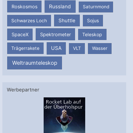
Russland
Roskosmos
Saturnmond
Shuttle
Schwarzes Loch
Sojus
SpaceX
Spektrometer
Teleskop
USA
Trägerrakete
VLT
Wasser
Weltraumteleskop
Werbepartner