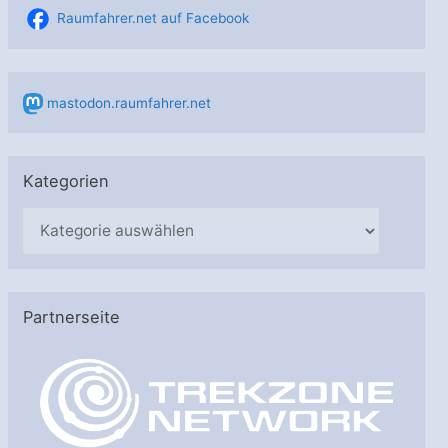
Raumfahrer.net auf Facebook
mastodon.raumfahrer.net
Kategorien
K
a
t
e
Partnerseite
g
o
r
i
e