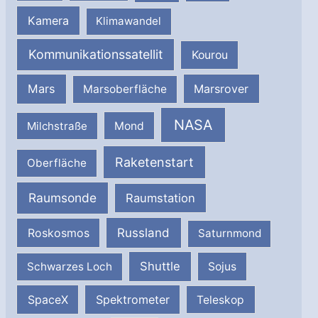
Kamera
Klimawandel
Kommunikationssatellit
Kourou
Mars
Marsrover
Marsoberfläche
NASA
Milchstraße
Mond
Raketenstart
Oberfläche
Raumsonde
Raumstation
Russland
Roskosmos
Saturnmond
Shuttle
Schwarzes Loch
Sojus
SpaceX
Spektrometer
Teleskop