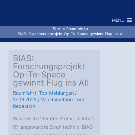
Zum
Inhalt
MENU
springen
Start
Raumfahrt
BIAS: Forschungsprojekt Op-To-Space gewinnt Flug ins All
BIAS:
Forschungsprojekt
Op-To-Space
gewinnt Flug ins All
Raumfahrt
,
Top-Meldungen
/
17.06.2023
/ Von
Raumfahrer.net
Redaktion
Wissenschaftler des Bremer Instituts
für angewandte Strahltechnik (BIAS)