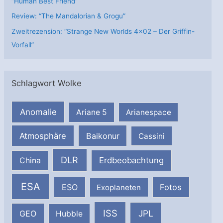
“Human Best Friend”
Review: “The Mandalorian & Grogu”
Zweitrezension: “Strange New Worlds 4×02 – Der Griffin-
Vorfall”
Schlagwort Wolke
Anomalie
Ariane 5
Arianespace
Atmosphäre
Baikonur
Cassini
DLR
Erdbeobachtung
China
ESA
ESO
Fotos
Exoplaneten
ISS
JPL
GEO
Hubble