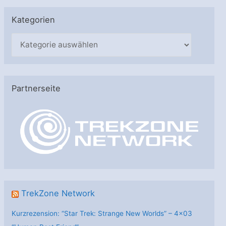
Kategorien
K
a
t
e
Partnerseite
g
o
r
i
e
n
TrekZone Network
Kurzrezension: “Star Trek: Strange New Worlds” – 4×03