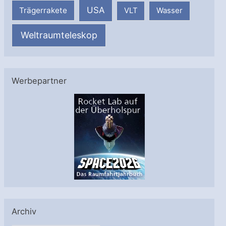
USA
Trägerrakete
VLT
Wasser
Weltraumteleskop
Werbepartner
Archiv