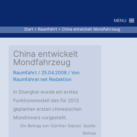
Zum
Inhalt
MENU
springen
Start
Raumfahrt
China entwickelt Mondfahrzeug
China entwickelt
Mondfahrzeug
Raumfahrt
/
25.04.2008
/ Von
Raumfahrer.net Redaktion
In Shanghai wurde ein erstes
Funktionsmodell des für 2013
geplanten ersten chinesischen
Mondrovers vorgestellt.
Ein Beitrag von Günther Glatzel. Quelle:
Xinhua.