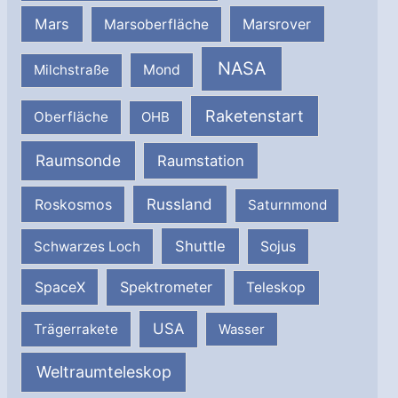
Mars
Marsrover
Marsoberfläche
NASA
Milchstraße
Mond
Raketenstart
Oberfläche
OHB
Raumsonde
Raumstation
Russland
Roskosmos
Saturnmond
Shuttle
Schwarzes Loch
Sojus
SpaceX
Spektrometer
Teleskop
USA
Trägerrakete
Wasser
Weltraumteleskop