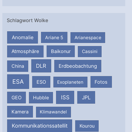
Schlagwort Wolke
Anomalie
Ariane 5
Arianespace
Atmosphäre
Baikonur
Cassini
DLR
Erdbeobachtung
China
ESA
ESO
Fotos
Exoplaneten
ISS
JPL
GEO
Hubble
Kamera
Klimawandel
Kommunikationssatellit
Kourou