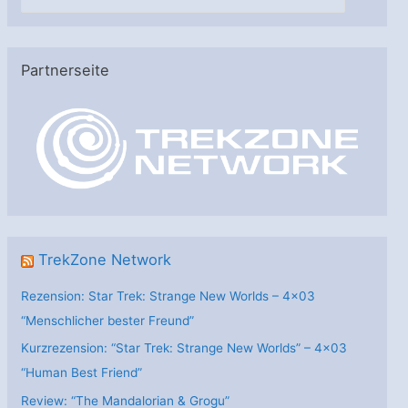
a
t
e
Partnerseite
g
o
r
i
e
n
TrekZone Network
Rezension: Star Trek: Strange New Worlds – 4×03
“Menschlicher bester Freund”
Kurzrezension: “Star Trek: Strange New Worlds” – 4×03
“Human Best Friend”
Review: “The Mandalorian & Grogu”