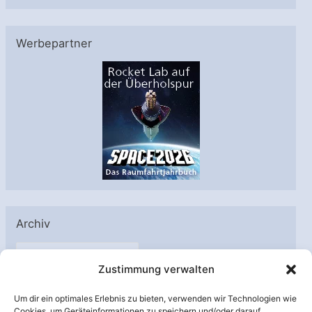
Werbepartner
Archiv
A
Zustimmung verwalten
r
c
Um dir ein optimales Erlebnis zu bieten, verwenden wir Technologien wie
h
Cookies, um Geräteinformationen zu speichern und/oder darauf