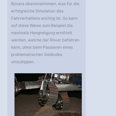
Rovers übereinstimmen, was für die
erfolgreiche Simulation des
Fahrverhaltens wichtig ist. So kann
auf diese Weise zum Beispiel die
maximale Hangneigung ermittelt
werden, welche der Rover befahren
kann, ohne beim Passieren eines
problematischen Geländes
umzukippen.