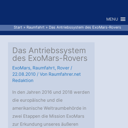
Zum
Inhalt
MENU
springen
Start
Raumfahrt
Das Antriebssystem des ExoMars-Rovers
Das Antriebssystem
des ExoMars-Rovers
ExoMars
,
Raumfahrt
,
Rover
/
22.08.2010
/ Von
Raumfahrer.net
Redaktion
In den Jahren 2016 und 2018 werden
die europäische und die
amerikanische Weltraumbehörde in
zwei Etappen die Mission ExoMars
zur Erkundung unseres äußeren