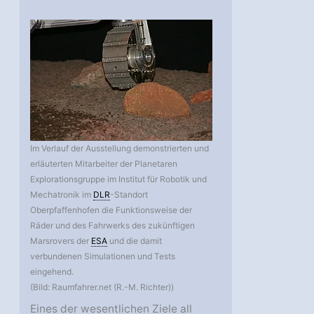
Im Verlauf der Ausstellung demonstrierten und
erläuterten Mitarbeiter der Planetaren
Explorationsgruppe im Institut für Robotik und
Mechatronik im
DLR
-Standort
Oberpfaffenhofen die Funktionsweise der
Räder und des Fahrwerks des zukünftigen
Marsrovers der
ESA
und die damit
verbundenen Simulationen und Tests
eingehend.
(Bild: Raumfahrer.net (R.-M. Richter))
Eines der wesentlichen Ziele all