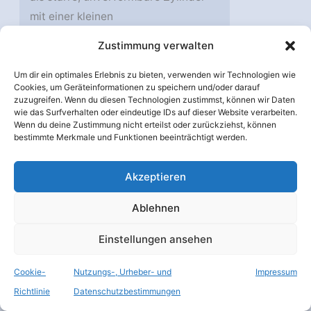
mit einer kleinen
Oberflächenwölbung konstruiert
Zustimmung verwalten
sind, bestehen die Laufflächen der
25 Zentimeter durchmessenden
Um dir ein optimales Erlebnis zu bieten, verwenden wir Technologien wie
Cookies, um Geräteinformationen zu speichern und/oder darauf
Räder von
ExoMars
aus einem
zuzugreifen. Wenn du diesen Technologien zustimmst, können wir Daten
wie das Surfverhalten oder eindeutige IDs auf dieser Website verarbeiten.
durchgehenden, flexiblen Ring,
Wenn du deine Zustimmung nicht erteilst oder zurückziehst, können
welcher durch ein raffiniert
bestimmte Merkmale und Funktionen beeinträchtigt werden.
geschwungenes Metallband flexibel
mit der Nabe des Rades verbunden
Akzeptieren
ist. Durch das auf den Rädern
Ablehnen
ruhende Gewicht passen sich die
Laufflächen der Räder dabei dem
Einstellungen ansehen
Untergrund an, so dass sich deren
Aufstandsfläche deutlich vergrößert,
Cookie-
Nutzungs-, Urheber- und
Impressum
prinzipiell ähnlich wie bei einem
Richtlinie
Datenschutzbestimmungen
luftgefüllten Autoreifen. Das hat zur