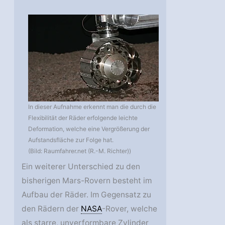
In dieser Aufnahme erkennt man die durch die
Flexibilität der Räder erfolgende leichte
Deformation, welche eine Vergrößerung der
Aufstandsfläche zur Folge hat.
(Bild: Raumfahrer.net (R.-M. Richter))
Ein weiterer Unterschied zu den
bisherigen Mars-Rovern besteht im
Aufbau der Räder. Im Gegensatz zu
den Rädern der
NASA
-Rover, welche
als starre, unverformbare Zylinder