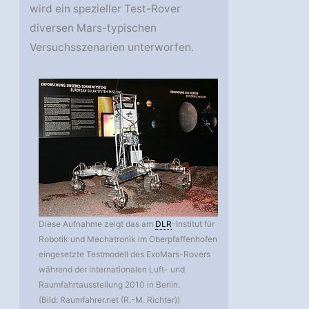
wird ein spezieller Test-Rover
diversen Mars-typischen
Versuchsszenarien unterworfen.
Diese Aufnahme zeigt das am
DLR
-Institut für
Robotik und Mechatronik im Oberpfaffenhofen
eingesetzte Testmodell des ExoMars-Rovers
während der Internationalen Luft- und
Raumfahrtausstellung 2010 in Berlin.
(Bild: Raumfahrer.net (R.-M. Richter))