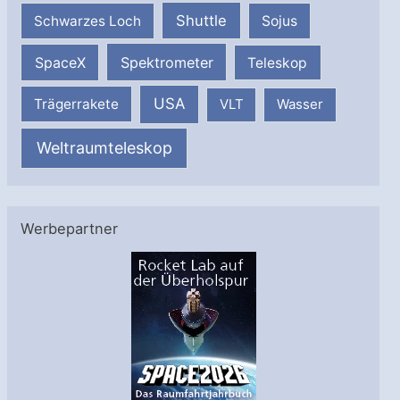
Shuttle
Schwarzes Loch
Sojus
SpaceX
Spektrometer
Teleskop
USA
Trägerrakete
VLT
Wasser
Weltraumteleskop
Werbepartner