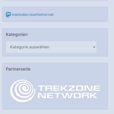
mastodon.raumfahrer.net
Kategorien
K
a
t
e
Partnerseite
g
o
r
i
e
n