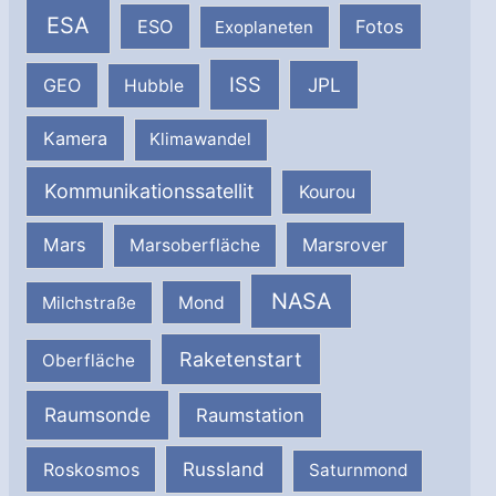
ESA
ESO
Fotos
Exoplaneten
ISS
JPL
GEO
Hubble
Kamera
Klimawandel
Kommunikationssatellit
Kourou
Mars
Marsrover
Marsoberfläche
NASA
Milchstraße
Mond
Raketenstart
Oberfläche
Raumsonde
Raumstation
Russland
Roskosmos
Saturnmond