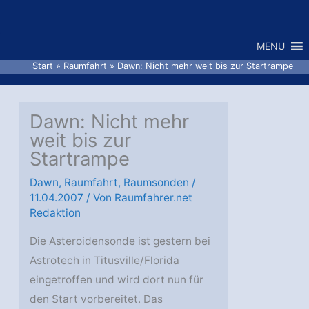
Zum
Inhalt
MENU
springen
Start
Raumfahrt
Dawn: Nicht mehr weit bis zur Startrampe
Dawn: Nicht mehr
weit bis zur
Startrampe
Dawn
,
Raumfahrt
,
Raumsonden
/
11.04.2007
/ Von
Raumfahrer.net
Redaktion
Die Asteroidensonde ist gestern bei
Astrotech in Titusville/Florida
eingetroffen und wird dort nun für
den Start vorbereitet. Das