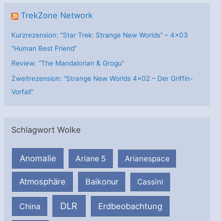
TrekZone Network
Kurzrezension: “Star Trek: Strange New Worlds” – 4×03
“Human Best Friend”
Review: “The Mandalorian & Grogu”
Zweitrezension: “Strange New Worlds 4×02 – Der Griffin-
Vorfall”
Schlagwort Wolke
Anomalie
Ariane 5
Arianespace
Atmosphäre
Baikonur
Cassini
DLR
Erdbeobachtung
China