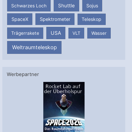
Shuttle
Schwarzes Loch
Sojus
SpaceX
Spektrometer
Teleskop
USA
Trägerrakete
VLT
Wasser
Weltraumteleskop
Werbepartner