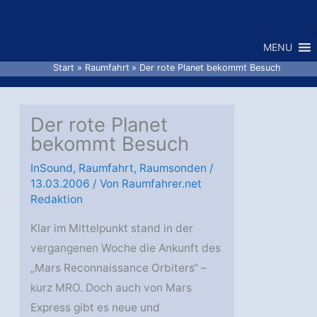
Zum
Inhalt
MENU
springen
Start
Raumfahrt
Der rote Planet bekommt Besuch
Der rote Planet
bekommt Besuch
InSound
,
Raumfahrt
,
Raumsonden
/
13.03.2006
/ Von
Raumfahrer.net
Redaktion
Klar im Mittelpunkt stand in der
vergangenen Woche die Ankunft des
„Mars Reconnaissance Orbiters“ –
kurz MRO. Doch auch von Mars
Express gibt es neue und