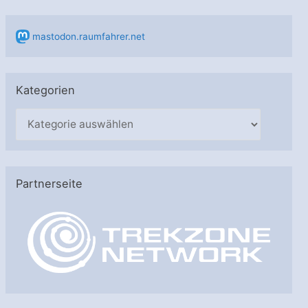
mastodon.raumfahrer.net
Kategorien
K
a
t
e
Partnerseite
g
o
r
i
e
n