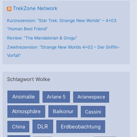
TrekZone Network
Kurzrezension: “Star Trek: Strange New Worlds” – 4×03
“Human Best Friend”
Review: “The Mandalorian & Grogu”
Zweitrezension: “Strange New Worlds 4×02 – Der Griffin-
Vorfall”
Schlagwort Wolke
Anomalie
Ariane 5
Arianespace
Atmosphäre
Baikonur
Cassini
DLR
Erdbeobachtung
China