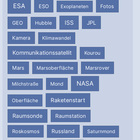
ESA
ESO
Fotos
Exoplaneten
ISS
JPL
GEO
Hubble
Kamera
Klimawandel
Kommunikationssatellit
Kourou
Mars
Marsrover
Marsoberfläche
NASA
Milchstraße
Mond
Raketenstart
Oberfläche
Raumsonde
Raumstation
Russland
Roskosmos
Saturnmond