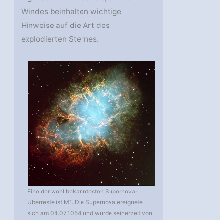
Windes beinhalten wichtige
Hinweise auf die Art des
explodierten Sternes.
Eine der wohl bekanntesten Supernova-
Überreste ist M1. Die Supernova ereignete
sich am 04.07.1054 und wurde seinerzeit von