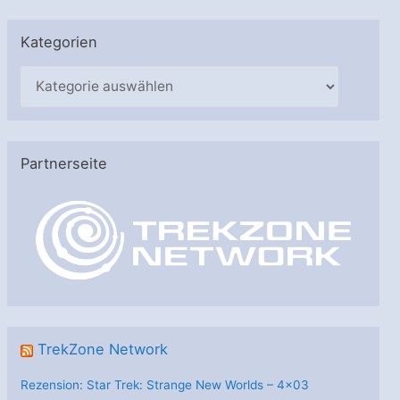
Kategorien
K
a
t
e
Partnerseite
g
o
r
i
e
n
TrekZone Network
Rezension: Star Trek: Strange New Worlds – 4×03