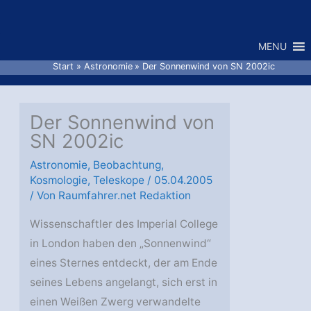
Zum
Inhalt
MENU
springen
Start
Astronomie
Der Sonnenwind von SN 2002ic
Der Sonnenwind von
SN 2002ic
Astronomie
,
Beobachtung
,
Kosmologie
,
Teleskope
/
05.04.2005
/ Von
Raumfahrer.net Redaktion
Wissenschaftler des Imperial College
in London haben den „Sonnenwind“
eines Sternes entdeckt, der am Ende
seines Lebens angelangt, sich erst in
einen Weißen Zwerg verwandelte