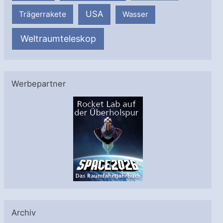
USA
Trägerrakete
Wasser
Weltraumteleskop
Werbepartner
Archiv