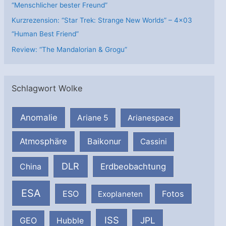
“Menschlicher bester Freund”
Kurzrezension: “Star Trek: Strange New Worlds” – 4×03
“Human Best Friend”
Review: “The Mandalorian & Grogu”
Schlagwort Wolke
Anomalie
Ariane 5
Arianespace
Atmosphäre
Baikonur
Cassini
DLR
Erdbeobachtung
China
ESA
ESO
Fotos
Exoplaneten
ISS
JPL
GEO
Hubble