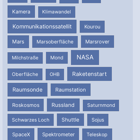
Kamera
Klimawandel
Kommunikationssatellit
Kourou
Mars
Marsrover
Marsoberfläche
NASA
Milchstraße
Mond
Raketenstart
Oberfläche
OHB
Raumsonde
Raumstation
Russland
Roskosmos
Saturnmond
Shuttle
Schwarzes Loch
Sojus
SpaceX
Spektrometer
Teleskop