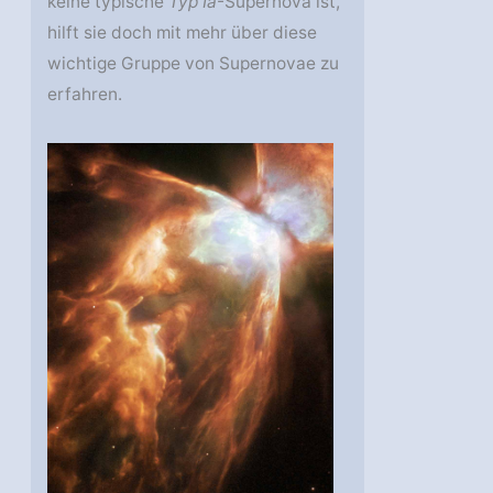
keine typische
Typ Ia
-Supernova ist,
hilft sie doch mit mehr über diese
wichtige Gruppe von Supernovae zu
erfahren.