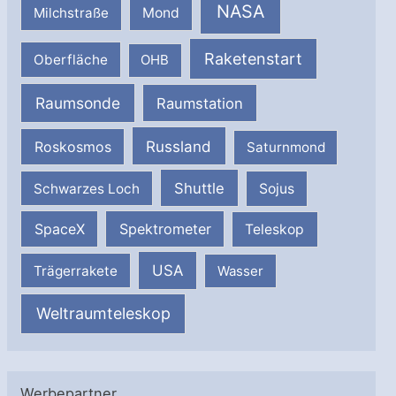
NASA
Milchstraße
Mond
Raketenstart
Oberfläche
OHB
Raumsonde
Raumstation
Russland
Roskosmos
Saturnmond
Shuttle
Schwarzes Loch
Sojus
SpaceX
Spektrometer
Teleskop
USA
Trägerrakete
Wasser
Weltraumteleskop
Werbepartner