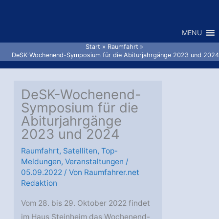
Zum
Inhalt
MENU
springen
Start
Raumfahrt
DeSK-Wochenend-Symposium für die Abiturjahrgänge 2023 und 2024
DeSK-Wochenend-
Symposium für die
Abiturjahrgänge
2023 und 2024
Raumfahrt
,
Satelliten
,
Top-
Meldungen
,
Veranstaltungen
/
05.09.2022
/ Von
Raumfahrer.net
Redaktion
Vom 28. bis 29. Oktober 2022 findet
im Haus Steinheim das Wochenend-