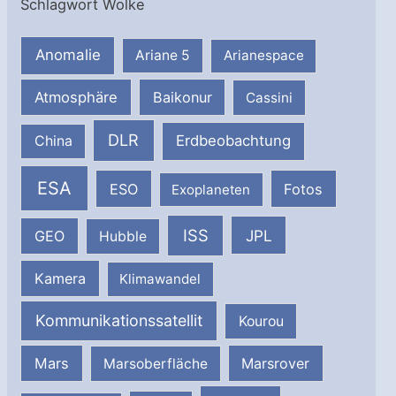
Schlagwort Wolke
Anomalie
Ariane 5
Arianespace
Atmosphäre
Baikonur
Cassini
DLR
Erdbeobachtung
China
ESA
ESO
Fotos
Exoplaneten
ISS
JPL
GEO
Hubble
Kamera
Klimawandel
Kommunikationssatellit
Kourou
Mars
Marsrover
Marsoberfläche