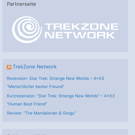
Partnerseite
g
o
r
i
e
n
TrekZone Network
Rezension: Star Trek: Strange New Worlds – 4×03
“Menschlicher bester Freund”
Kurzrezension: “Star Trek: Strange New Worlds” – 4×03
“Human Best Friend”
Review: “The Mandalorian & Grogu”