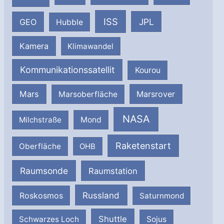
ISS
JPL
GEO
Hubble
Kamera
Klimawandel
Kommunikationssatellit
Kourou
Mars
Marsrover
Marsoberfläche
NASA
Milchstraße
Mond
Raketenstart
Oberfläche
OHB
Raumsonde
Raumstation
Russland
Roskosmos
Saturnmond
Shuttle
Schwarzes Loch
Sojus