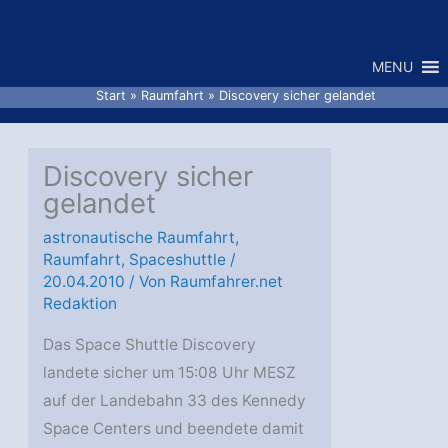
Zum
Inhalt
MENU
springen
Start
Raumfahrt
Discovery sicher gelandet
Discovery sicher
gelandet
astronautische Raumfahrt
,
Raumfahrt
,
Spaceshuttle
/
20.04.2010
/ Von
Raumfahrer.net
Redaktion
Das Space Shuttle Discovery
landete sicher um 15:08 Uhr MESZ
auf der Landebahn 33 des Kennedy
Space Centers und beendete damit