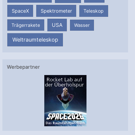
SpaceX
Spektrometer
Teleskop
USA
Trägerrakete
Wasser
Weltraumteleskop
Werbepartner