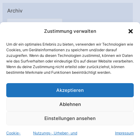
Archiv
A
Zustimmung verwalten
r
c
Um dir ein optimales Erlebnis zu bieten, verwenden wir Technologien wie
h
Cookies, um Geräteinformationen zu speichern und/oder darauf
Unterstützt von:
zuzugreifen. Wenn du diesen Technologien zustimmst, können wir Daten
i
wie das Surfverhalten oder eindeutige IDs auf dieser Website verarbeiten.
v
Wenn du deine Zustimmung nicht erteilst oder zurückziehst, können
bestimmte Merkmale und Funktionen beeinträchtigt werden.
Akzeptieren
Ablehnen
Einstellungen ansehen
Cookie-
Nutzungs-, Urheber- und
Impressum
© Raumfahrer Net e.V. 2026