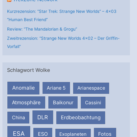
Kurzrezension: “Star Trek: Strange New Worlds” – 4×03
“Human Best Friend”
Review: “The Mandalorian & Grogu”
Zweitrezension: “Strange New Worlds 4×02 – Der Griffin-
Vorfall”
Schlagwort Wolke
Anomalie
Ariane 5
Arianespace
Atmosphäre
Baikonur
Cassini
DLR
Erdbeobachtung
China
ESA
ESO
Fotos
Exoplaneten