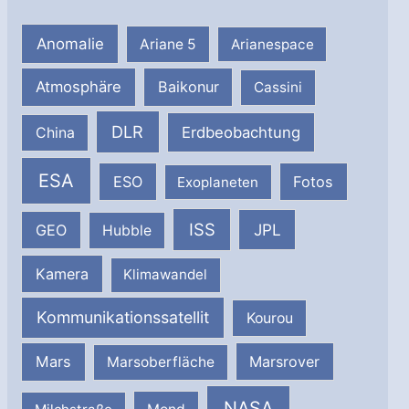
Anomalie
Ariane 5
Arianespace
Atmosphäre
Baikonur
Cassini
DLR
Erdbeobachtung
China
ESA
ESO
Fotos
Exoplaneten
ISS
JPL
GEO
Hubble
Kamera
Klimawandel
Kommunikationssatellit
Kourou
Mars
Marsrover
Marsoberfläche
NASA