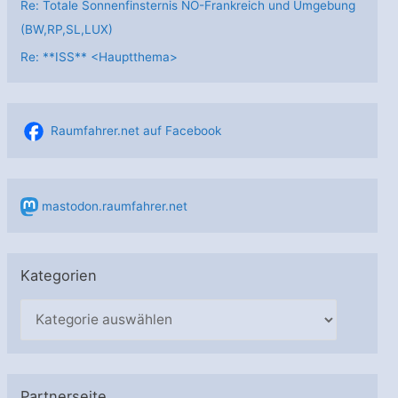
Re: Totale Sonnenfinsternis NO-Frankreich und Umgebung
(BW,RP,SL,LUX)
Re: **ISS** <Hauptthema>
Raumfahrer.net auf Facebook
mastodon.raumfahrer.net
Kategorien
K
a
t
e
Partnerseite