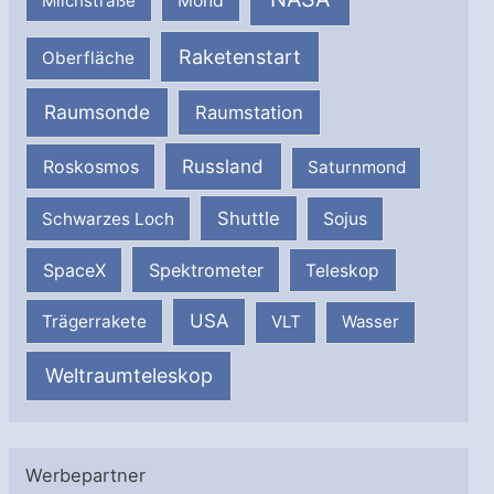
Milchstraße
Mond
Raketenstart
Oberfläche
Raumsonde
Raumstation
Russland
Roskosmos
Saturnmond
Shuttle
Schwarzes Loch
Sojus
SpaceX
Spektrometer
Teleskop
USA
Trägerrakete
VLT
Wasser
Weltraumteleskop
Werbepartner