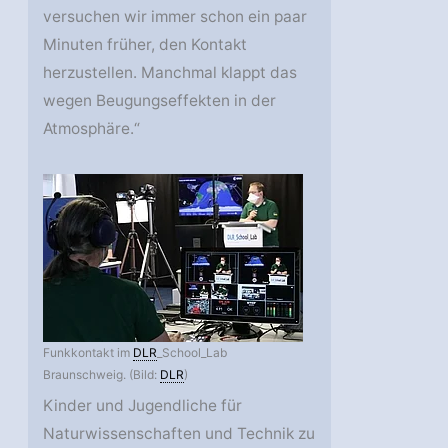
versuchen wir immer schon ein paar
Minuten früher, den Kontakt
herzustellen. Manchmal klappt das
wegen Beugungseffekten in der
Atmosphäre.“
Funkkontakt im
DLR
_School_Lab
Braunschweig. (Bild:
DLR
)
Kinder und Jugendliche für
Naturwissenschaften und Technik zu