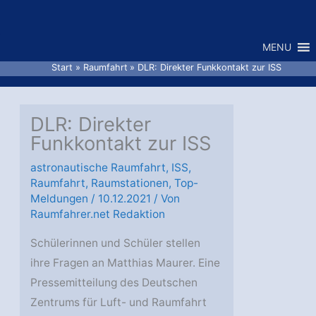
Zum
Inhalt
MENU
springen
Start
Raumfahrt
DLR: Direkter Funkkontakt zur ISS
DLR: Direkter
Funkkontakt zur ISS
astronautische Raumfahrt
,
ISS
,
Raumfahrt
,
Raumstationen
,
Top-
Meldungen
/
10.12.2021
/ Von
Raumfahrer.net Redaktion
Schülerinnen und Schüler stellen
ihre Fragen an Matthias Maurer. Eine
Pressemitteilung des Deutschen
Zentrums für Luft- und Raumfahrt