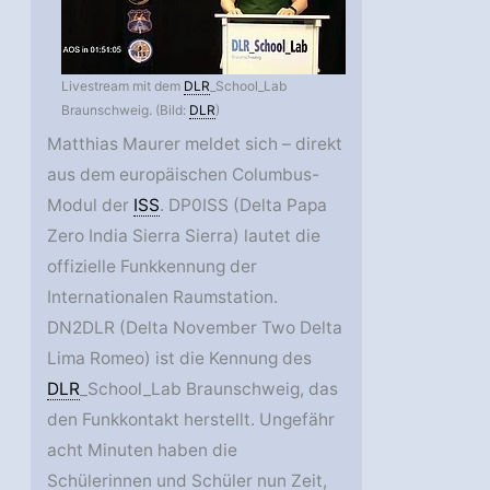
Livestream mit dem
DLR
_School_Lab
Braunschweig. (Bild:
DLR
)
Matthias Maurer meldet sich – direkt
aus dem europäischen Columbus-
Modul der
ISS
. DP0ISS (Delta Papa
Zero India Sierra Sierra) lautet die
offizielle Funkkennung der
Internationalen Raumstation.
DN2DLR (Delta November Two Delta
Lima Romeo) ist die Kennung des
DLR
_School_Lab Braunschweig, das
den Funkkontakt herstellt. Ungefähr
acht Minuten haben die
Schülerinnen und Schüler nun Zeit,