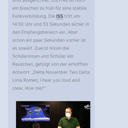
sind ausgerichtet, doch es ist noch
ein bisschen zu früh für eine stabile
Funkverbindung. Die
ISS
tritt um
14:50 Uhr und 53 Sekunden sicher in
den Empfangsbereich ein. Aber
schon ein paar Sekunden vorher ist
es soweit. Zuerst hören die
Schülerinnen und Schüler ein
Rauschen, gefolgt von der erhofften
Antwort: „Delta November Two Delta
Lima Romeo, I hear you loud and
clear. How me?“