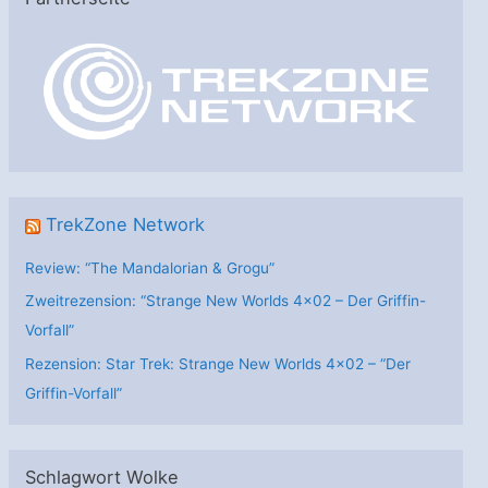
g
o
r
i
e
n
TrekZone Network
Review: “The Mandalorian & Grogu”
Zweitrezension: “Strange New Worlds 4×02 – Der Griffin-
Vorfall”
Rezension: Star Trek: Strange New Worlds 4×02 – “Der
Griffin-Vorfall”
Schlagwort Wolke