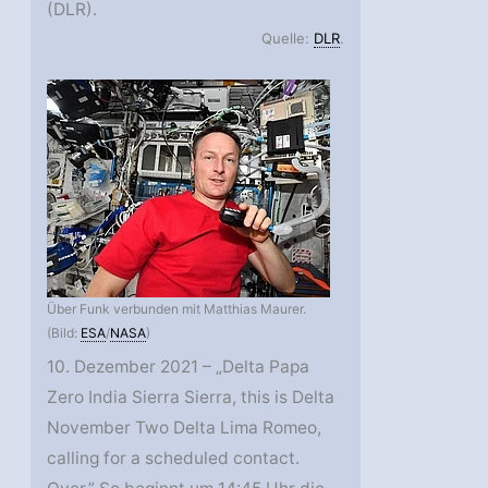
(DLR).
Quelle:
DLR
.
Über Funk verbunden mit Matthias Maurer.
(Bild:
ESA
/
NASA
)
10. Dezember 2021 – „Delta Papa
Zero India Sierra Sierra, this is Delta
November Two Delta Lima Romeo,
calling for a scheduled contact.