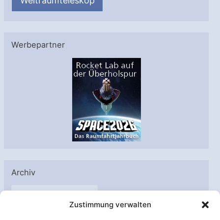
Weltraumteleskop
Werbepartner
Archiv
A
Zustimmung verwalten
r
c