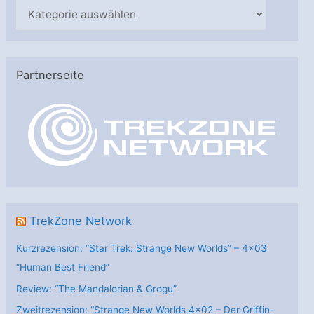
K
a
t
e
Partnerseite
g
o
r
i
e
n
TrekZone Network
Kurzrezension: “Star Trek: Strange New Worlds” – 4×03
“Human Best Friend”
Review: “The Mandalorian & Grogu”
Zweitrezension: “Strange New Worlds 4×02 – Der Griffin-