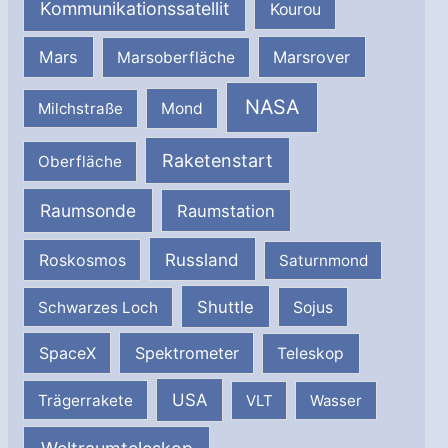
Kommunikationssatellit
Kourou
Mars
Marsrover
Marsoberfläche
NASA
Milchstraße
Mond
Raketenstart
Oberfläche
Raumsonde
Raumstation
Russland
Roskosmos
Saturnmond
Shuttle
Schwarzes Loch
Sojus
SpaceX
Spektrometer
Teleskop
USA
Trägerrakete
VLT
Wasser