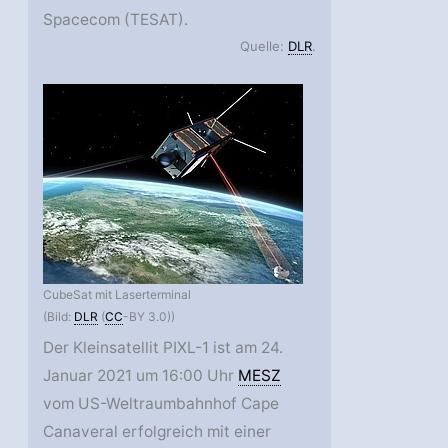
Spacecom (TESAT).
Quelle:
DLR
.
CubeSat mit Laserterminal
(Bild:
DLR
(
CC
-BY 3.0))
Der Kleinsatellit PIXL-1 ist am 24.
Januar 2021 um 16:00 Uhr
MESZ
vom US-Weltraumbahnhof Cape
Canaveral erfolgreich mit einer