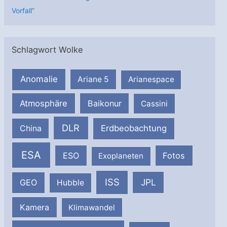
Vorfall”
Schlagwort Wolke
Anomalie
Ariane 5
Arianespace
Atmosphäre
Baikonur
Cassini
DLR
Erdbeobachtung
China
ESA
ESO
Fotos
Exoplaneten
ISS
JPL
GEO
Hubble
Kamera
Klimawandel