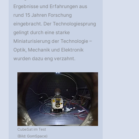
Ergebnisse und Erfahrungen aus
rund 15 Jahren Forschung
eingebracht. Der Technologiesprung
gelingt durch eine starke
Miniaturisierung der Technologie –
Optik, Mechanik und Elektronik
wurden dazu eng verzahnt.
CubeSat im Test
(Bild: GomSpace)