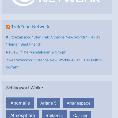
e
n
TrekZone Network
Kurzrezension: “Star Trek: Strange New Worlds” – 4×03
“Human Best Friend”
Review: “The Mandalorian & Grogu”
Zweitrezension: “Strange New Worlds 4×02 – Der Griffin-
Vorfall”
Schlagwort Wolke
Anomalie
Ariane 5
Arianespace
Atmosphäre
Baikonur
Cassini