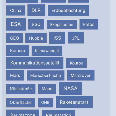
DLR
Erdbeobachtung
China
ESA
ESO
Fotos
Exoplaneten
ISS
JPL
GEO
Hubble
Kamera
Klimawandel
Kommunikationssatellit
Kourou
Mars
Marsrover
Marsoberfläche
NASA
Milchstraße
Mond
Raketenstart
Oberfläche
OHB
Raumsonde
Raumstation