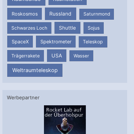
Russland
Roskosmos
Saturnmond
Shuttle
Schwarzes Loch
Sojus
SpaceX
Spektrometer
Teleskop
USA
Trägerrakete
Wasser
Weltraumteleskop
Werbepartner