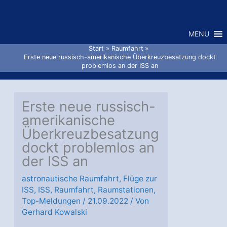
Zum
Inhalt
MENU
springen
Start
Raumfahrt
Erste neue russisch-amerikanische Überkreuzbesatzung dockt
problemlos an der ISS an
Erste neue russisch-
amerikanische
Überkreuzbesatzung
dockt problemlos an
der ISS an
astronautische Raumfahrt
,
Flüge zur
ISS
,
ISS
,
Raumfahrt
,
Raumstationen
,
Top-Meldungen
/
21.09.2022
/ Von
Gerhard Kowalski