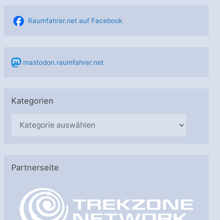
Raumfahrer.net auf Facebook
mastodon.raumfahrer.net
Kategorien
K
a
t
e
Partnerseite
g
o
r
i