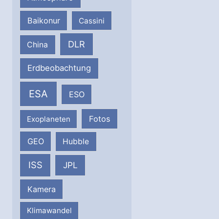
Baikonur
Cassini
DLR
China
Erdbeobachtung
ESA
ESO
Fotos
Exoplaneten
GEO
Hubble
ISS
JPL
Kamera
Klimawandel