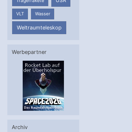
USA
Trägerrakete
VLT
Wasser
Weltraumteleskop
Werbepartner
Archiv