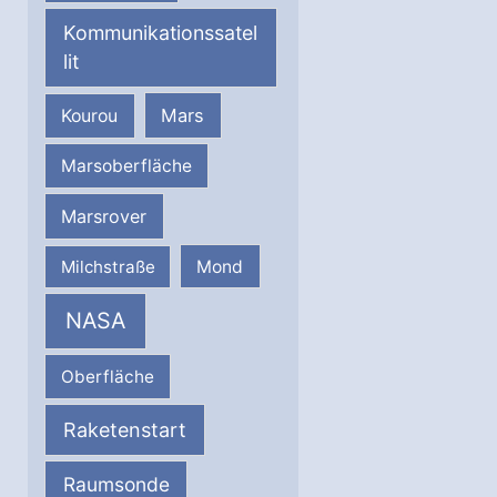
Kommunikationssatel
lit
Mars
Kourou
Marsoberfläche
Marsrover
Milchstraße
Mond
NASA
Oberfläche
Raketenstart
Raumsonde