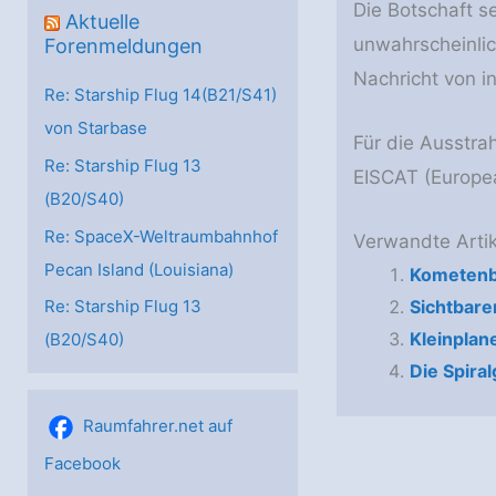
Die Botschaft s
Aktuelle
unwahrscheinlic
Forenmeldungen
Nachricht von in
Re: Starship Flug 14(B21/S41)
von Starbase
Für die Ausstrah
Re: Starship Flug 13
EISCAT (Europe
(B20/S40)
Re: SpaceX-Weltraumbahnhof
Verwandte Artik
Pecan Island (Louisiana)
Kometenb
Sichtbare
Re: Starship Flug 13
Kleinplan
(B20/S40)
Die Spira
Raumfahrer.net auf
Facebook