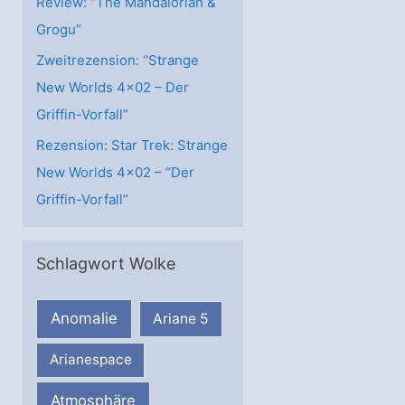
Review: “The Mandalorian &
Grogu”
Zweitrezension: “Strange
New Worlds 4×02 – Der
Griffin-Vorfall”
Rezension: Star Trek: Strange
New Worlds 4×02 – “Der
Griffin-Vorfall”
Schlagwort Wolke
Anomalie
Ariane 5
Arianespace
Atmosphäre