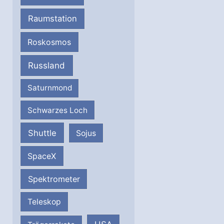
Raumstation
Roskosmos
Russland
Saturnmond
Schwarzes Loch
Shuttle
Sojus
SpaceX
Spektrometer
Teleskop