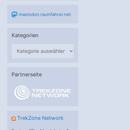
mastodon.raumfahrer.net
Kategorien
K
a
t
e
Partnerseite
g
o
r
i
e
TrekZone Network
n