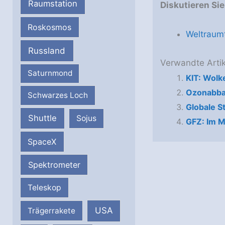
Raumstation
Diskutieren Si
Roskosmos
Weltraumt
Russland
Verwandte Artik
Saturnmond
KIT: Wolk
Ozonabba
Schwarzes Loch
Globale S
Shuttle
Sojus
GFZ: Im 
SpaceX
Spektrometer
Teleskop
USA
Trägerrakete