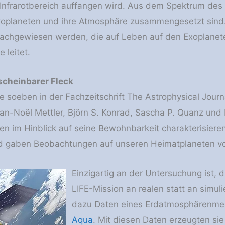
Infrarotbereich auffangen wird. Aus dem Spektrum des Li
xoplaneten und ihre Atmosphäre zusammengesetzt sind.
achgewiesen werden, die auf Leben auf den Exoplanete
e leitet.
scheinbarer Fleck
ie soeben in der Fachzeitschrift The Astrophysical Journ
n-​Noël Mettler, Björn S. Konrad, Sascha P. Quanz und R
en im Hinblick auf seine Bewohnbarkeit charakterisieren
d gaben Beobachtungen auf unseren Heimatplaneten vo
Einzigartig an der Untersuchung ist, 
LIFE-​Mission an realen statt an simul
dazu Daten eines Erdatmosphärenme
Aqua
. Mit diesen Daten erzeugten sie