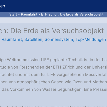
hen
Start
Raumfahrt
ETH Zürich: Die Erde als Versuchsobjekt
ch: Die Erde als Versuchsobjekt
,
Raumfahrt
,
Satelliten
,
Sonnensystem
,
Top-Meldungen
ftige Weltraummission LIFE geplante Technik ist in der
Studie von Forschenden der ETH Zürich und der Universi
rachtet und mit dem für LIFE vorgesehenen Messverfah
ionen von atmosphärischen Gasen wie Ozon und Metha
e das Vorkommen von Wasser begünstigen. Eine Pressem