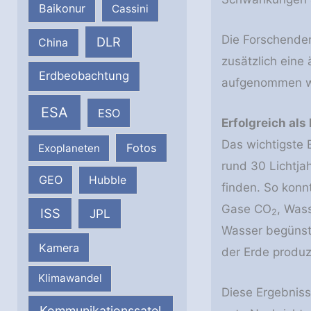
Baikonur
Cassini
Die Forschenden
DLR
China
zusätzlich eine
Erdbeobachtung
aufgenommen wu
ESA
ESO
Erfolgreich als
Das wichtigste 
Fotos
Exoplaneten
rund 30 Lichtj
GEO
Hubble
finden. So konn
Gase CO
, Was
ISS
JPL
2
Wasser begünst
Kamera
der Erde produz
Klimawandel
Diese Ergebniss
Kommunikationssatel