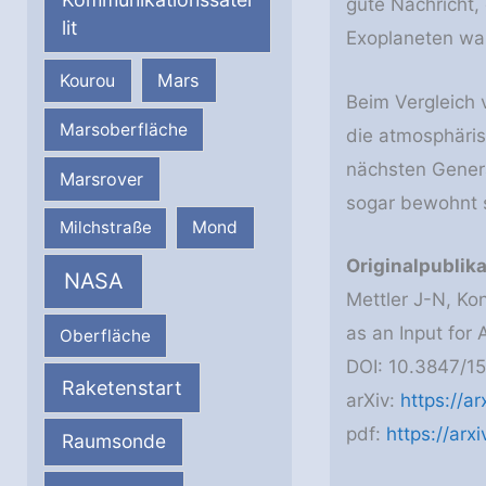
gute Nachricht
lit
Exoplaneten wah
Mars
Kourou
Beim Vergleich
Marsoberfläche
die atmosphäris
nächsten Gener
Marsrover
sogar bewohnt 
Milchstraße
Mond
Originalpublika
NASA
Mettler J-N, Ko
as an Input for 
Oberfläche
DOI: 10.3847/1
Raketenstart
arXiv:
https://a
pdf:
https://arx
Raumsonde