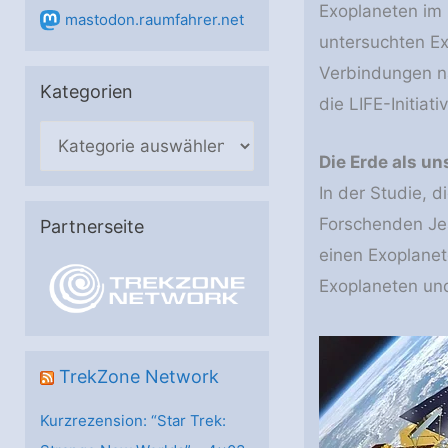
Exoplaneten im 
mastodon.raumfahrer.net
untersuchten E
Verbindungen n
Kategorien
die LIFE-​Initiativ
K
Die Erde als un
a
In der Studie, d
t
Forschenden Jea
e
Partnerseite
g
einen Exoplanet
o
Exoplaneten un
r
i
e
TrekZone Network
n
Kurzrezension: “Star Trek: