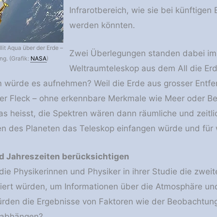
Infrarotbereich, wie sie bei künftige
werden könnten.
lit Aqua über der Erde –
Zwei Überlegungen standen dabei im 
ng. (Grafik:
NASA
)
Weltraumteleskop aus dem All die Er
m würde es aufnehmen? Weil die Erde aus grosser Entf
er Fleck – ohne erkennbare Merkmale wie Meer oder Berg
 Das heisst, die Spektren wären dann räumliche und zeit
n des Planeten das Teleskop einfangen würde und für 
d Jahreszeiten berücksichtigen
 die Physikerinnen und Physiker in ihrer Studie die zwe
siert würden, um Informationen über die Atmosphäre u
ürden die Ergebnisse von Faktoren wie der Beobachtung
abhängen?