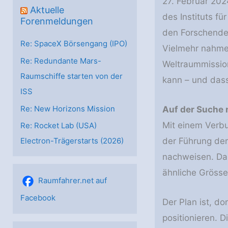
27. Februar 202
Aktuelle
des Instituts f
Forenmeldungen
den Forschenden
Re: SpaceX Börsengang (IPO)
Vielmehr nahmen
Re: Redundante Mars-
Weltraummissi
Raumschiffe starten von der
kann – und dass
ISS
Re: New Horizons Mission
Auf der Suche
Mit einem Verbun
Re: Rocket Lab (USA)
der Führung der
Electron-Trägerstarts (2026)
nachweisen. Daz
ähnliche Grösse
Raumfahrer.net auf
Facebook
Der Plan ist, do
positionieren. 