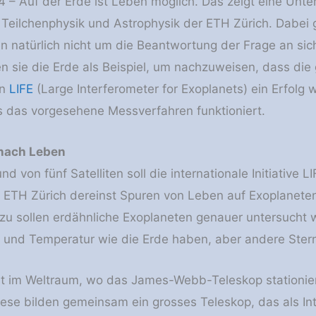
4 – Auf der Erde ist Leben möglich. Das zeigt eine Unt
ür Teilchenphysik und Astrophysik der ETH Zürich. Dabei 
 natürlich nicht um die Beantwortung der Frage an sic
 sie die Erde als Beispiel, um nachzuweisen, dass die
on
LIFE
(Large Interferometer for Exoplanets) ein Erfolg
 das vorgesehene Messverfahren funktioniert.
 nach Leben
d von fünf Satelliten soll die internationale Initiative L
 ETH Zürich dereinst Spuren von Leben auf Exoplanete
u sollen erdähnliche Exoplaneten genauer untersucht w
 und Temperatur wie die Erde haben, aber andere Ster
rt im Weltraum, wo das James-​Webb-Teleskop stationiert 
Diese bilden gemeinsam ein grosses Teleskop, das als I