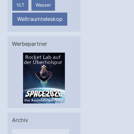
VLT
Wasser
Weltraumteleskop
Werbepartner
Archiv
A