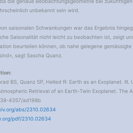
, da die genaue Beobachtungsgeometrie bei zukünftige
rscheinlich unbekannt sein wird.
 von saisonalen Schwankungen war das Ergebnis hingeg
che Saisonalität nicht leicht zu beobachten ist, zeigt 
ation beurteilen können, ob nahe gelegene gemässigte
sind», sagt Sascha Quanz.
tion:
nrad BS, Quanz SP, Helled R: Earth as an Exoplanet. III.
Atmospheric Retrieval of an Earth-​Twin Exoplanet. The 
538-​4357/ad198b
rxiv.org/abs/2310.02634
iv.org/pdf/2310.02634