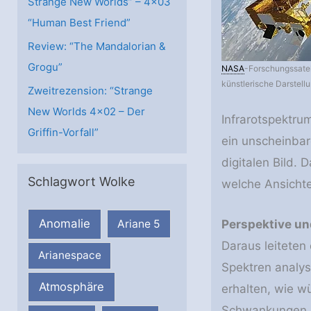
Strange New Worlds” – 4×03
“Human Best Friend”
Review: “The Mandalorian &
Grogu”
NASA
-​Forschungssatel
künstlerische Darstellu
Zweitrezension: “Strange
New Worlds 4×02 – Der
Infrarotspektru
Griffin-Vorfall”
ein unscheinbar
digitalen Bild.
Schlagwort Wolke
welche Ansichte
Anomalie
Perspektive un
Ariane 5
Daraus leiteten
Arianespace
Spektren analy
Atmosphäre
erhalten, wie w
Schwankungen 