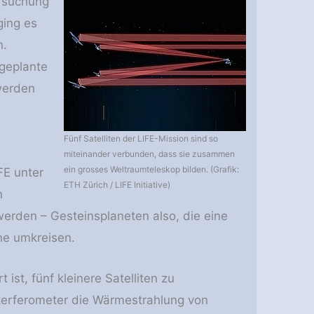
ersuchung
ging es
h.
 geplante
 werden
Fünf Satelliten der LIFE-​Mission sind so
miteinander verbunden, dass sie zusammen
ein grosses Weltraumteleskop bilden. (Grafik:
IFE unter
ETH Zürich / LIFE Initiative)
n
erden – Gesteinsplaneten also, die eine
ne umkreisen.
ist, fünf kleinere Satelliten zu
nterferometer die Wärmestrahlung von