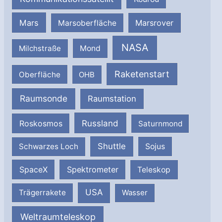
Mars
Marsrover
Marsoberfläche
NASA
Milchstraße
Mond
Raketenstart
Oberfläche
OHB
Raumsonde
Raumstation
Russland
Roskosmos
Saturnmond
Shuttle
Schwarzes Loch
Sojus
SpaceX
Spektrometer
Teleskop
USA
Trägerrakete
Wasser
Weltraumteleskop