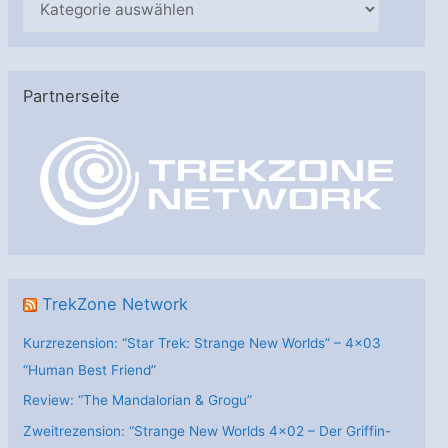
a
t
e
Partnerseite
g
o
r
i
e
n
TrekZone Network
Kurzrezension: “Star Trek: Strange New Worlds” – 4×03
“Human Best Friend”
Review: “The Mandalorian & Grogu”
Zweitrezension: “Strange New Worlds 4×02 – Der Griffin-