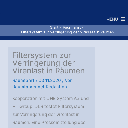
Zum
Inhalt
MENU
springen
Start
Raumfahrt
Filtersystem zur Verringerung der Virenlast in Räumen
Filtersystem zur
Verringerung der
Virenlast in Räumen
Raumfahrt
/
03.11.2020
/ Von
Raumfahrer.net Redaktion
Kooperation mit OHB System AG und
HT Group: DLR testet Filtersystem
zur Verringerung der Virenlast in
Räumen. Eine Pressemitteilung des