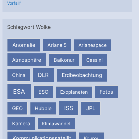
Vorfall”
Schlagwort Wolke
Anomalie
Ariane 5
Arianespace
Atmosphäre
Baikonur
Cassini
DLR
Erdbeobachtung
China
ESA
ESO
Fotos
Exoplaneten
ISS
JPL
GEO
Hubble
Kamera
Klimawandel
Kommunikationssatellit
Kourou