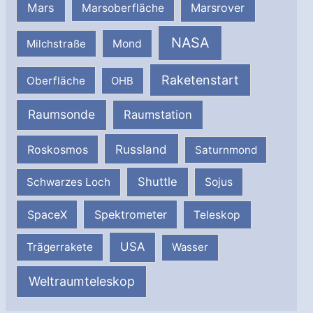
Mars
Marsrover
Marsoberfläche
NASA
Milchstraße
Mond
Raketenstart
Oberfläche
OHB
Raumsonde
Raumstation
Russland
Roskosmos
Saturnmond
Shuttle
Schwarzes Loch
Sojus
SpaceX
Spektrometer
Teleskop
USA
Trägerrakete
Wasser
Weltraumteleskop