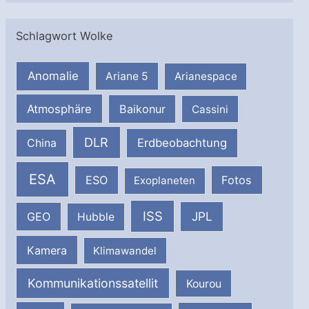
Schlagwort Wolke
Anomalie
Ariane 5
Arianespace
Atmosphäre
Baikonur
Cassini
DLR
Erdbeobachtung
China
ESA
ESO
Fotos
Exoplaneten
ISS
JPL
GEO
Hubble
Kamera
Klimawandel
Kommunikationssatellit
Kourou