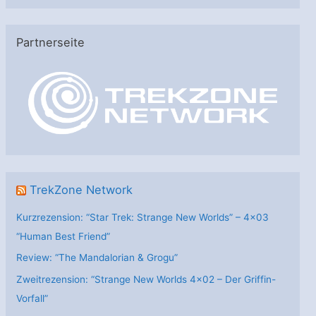
t
e
Partnerseite
g
o
r
i
e
n
TrekZone Network
Kurzrezension: “Star Trek: Strange New Worlds” – 4×03
“Human Best Friend”
Review: “The Mandalorian & Grogu”
Zweitrezension: “Strange New Worlds 4×02 – Der Griffin-
Vorfall”