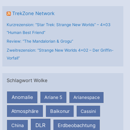
TrekZone Network
Kurzrezension: “Star Trek: Strange New Worlds” – 4×03
“Human Best Friend”
Review: “The Mandalorian & Grogu”
Zweitrezension: “Strange New Worlds 4×02 – Der Griffin-
Vorfall”
Schlagwort Wolke
Anomalie
Ariane 5
Arianespace
Atmosphäre
Baikonur
Cassini
DLR
Erdbeobachtung
China