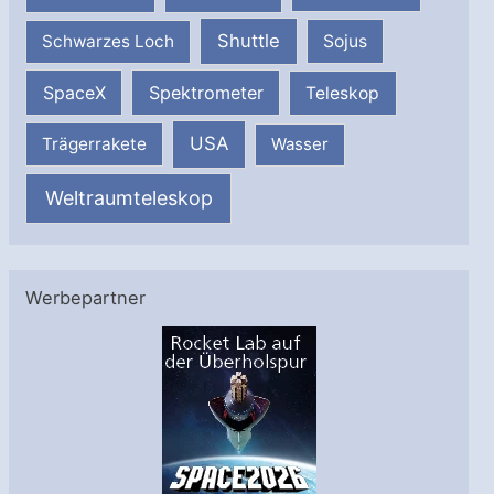
Shuttle
Schwarzes Loch
Sojus
SpaceX
Spektrometer
Teleskop
USA
Trägerrakete
Wasser
Weltraumteleskop
Werbepartner