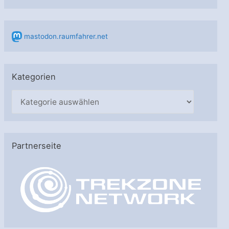
mastodon.raumfahrer.net
Kategorien
K
a
t
e
Partnerseite
g
o
r
i
e
n