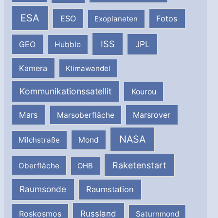
ESA
ESO
Fotos
Exoplaneten
ISS
JPL
GEO
Hubble
Kamera
Klimawandel
Kommunikationssatellit
Kourou
Mars
Marsrover
Marsoberfläche
NASA
Milchstraße
Mond
Raketenstart
Oberfläche
OHB
Raumsonde
Raumstation
Russland
Roskosmos
Saturnmond