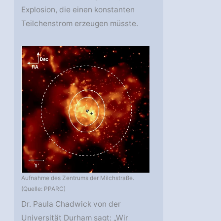
Explosion, die einen konstanten
Teilchenstrom erzeugen müsste.
Aufnahme des Zentrums der Milchstraße.
(Quelle: PPARC)
Dr. Paula Chadwick von der
Universität Durham sagt: „Wir