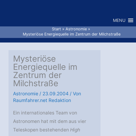
Zum
Inhalt
MENU
springen
Start
Astronomie
Mysteriöse Energiequelle im Zentrum der Milchstraße
Mysteriöse
Energiequelle im
Zentrum der
Milchstraße
Astronomie
/
23.09.2004
/ Von
Raumfahrer.net Redaktion
Ein internationales Team von
Astronomen hat mit dem aus vier
Teleskopen bestehenden
High