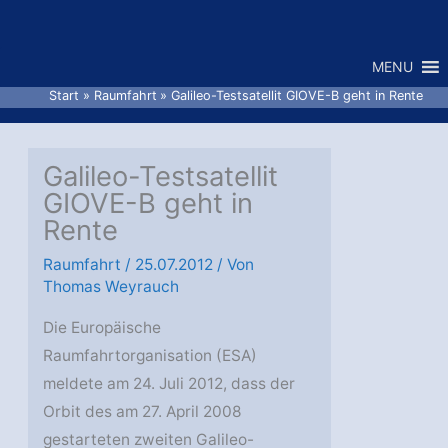
Zum
Inhalt
MENU
springen
Start
Raumfahrt
Galileo-Testsatellit GIOVE-B geht in Rente
Galileo-Testsatellit
GIOVE-B geht in
Rente
Raumfahrt
/
25.07.2012
/ Von
Thomas Weyrauch
Die Europäische
Raumfahrtorganisation (ESA)
meldete am 24. Juli 2012, dass der
Orbit des am 27. April 2008
gestarteten zweiten Galileo-