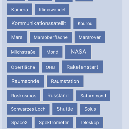
Kamera
Klimawandel
Kommunikationssatellit
Kourou
Mars
Marsrover
Marsoberfläche
NASA
Milchstraße
Mond
Raketenstart
Oberfläche
OHB
Raumsonde
Raumstation
Russland
Roskosmos
Saturnmond
Shuttle
Schwarzes Loch
Sojus
SpaceX
Spektrometer
Teleskop