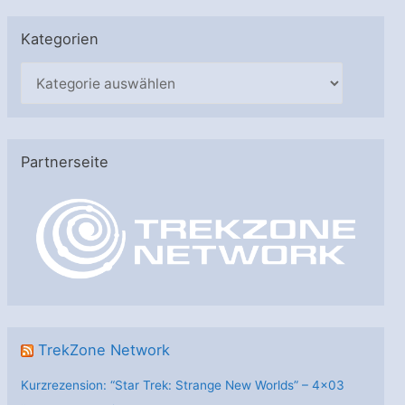
Kategorien
K
a
t
e
Partnerseite
g
o
r
i
e
n
TrekZone Network
Kurzrezension: “Star Trek: Strange New Worlds” – 4×03