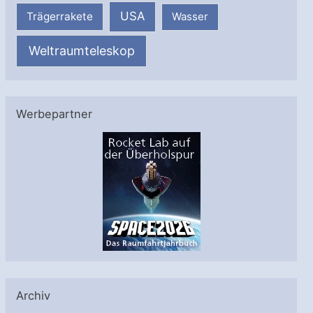
USA
Trägerrakete
Wasser
Weltraumteleskop
Werbepartner
Archiv