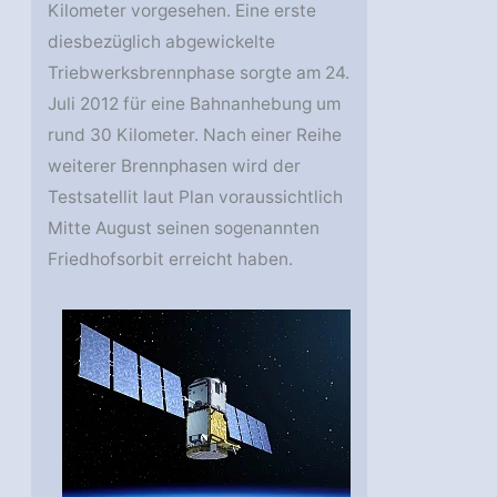
Kilometer vorgesehen. Eine erste
diesbezüglich abgewickelte
Triebwerksbrennphase sorgte am 24.
Juli 2012 für eine Bahnanhebung um
rund 30 Kilometer. Nach einer Reihe
weiterer Brennphasen wird der
Testsatellit laut Plan voraussichtlich
Mitte August seinen sogenannten
Friedhofsorbit erreicht haben.