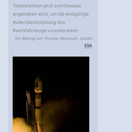
Testsatelliten jetzt schrittweise
angehoben wird, um die endgültige
Außerdienststellung des
Raumfahrzeugs vorzubereiten.
Ein Beitrag von Thomas Weyrauch. Quelle:
ESA
.