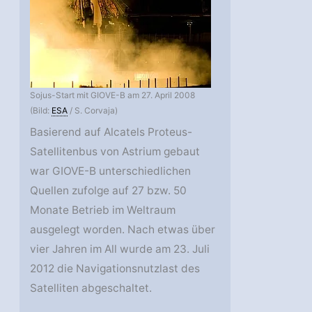
Sojus-Start mit GIOVE-B am 27. April 2008
(Bild:
ESA
/ S. Corvaja)
Basierend auf Alcatels Proteus-
Satellitenbus von Astrium gebaut
war GIOVE-B unterschiedlichen
Quellen zufolge auf 27 bzw. 50
Monate Betrieb im Weltraum
ausgelegt worden. Nach etwas über
vier Jahren im All wurde am 23. Juli
2012 die Navigationsnutzlast des
Satelliten abgeschaltet.