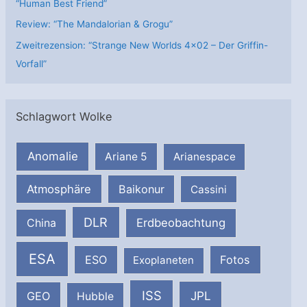
“Human Best Friend”
Review: “The Mandalorian & Grogu”
Zweitrezension: “Strange New Worlds 4×02 – Der Griffin-
Vorfall”
Schlagwort Wolke
Anomalie
Ariane 5
Arianespace
Atmosphäre
Baikonur
Cassini
DLR
Erdbeobachtung
China
ESA
ESO
Fotos
Exoplaneten
ISS
JPL
GEO
Hubble