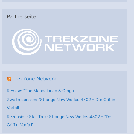
t
e
Partnerseite
g
o
r
i
e
n
TrekZone Network
Review: “The Mandalorian & Grogu”
Zweitrezension: “Strange New Worlds 4×02 – Der Griffin-
Vorfall”
Rezension: Star Trek: Strange New Worlds 4×02 – “Der
Griffin-Vorfall”