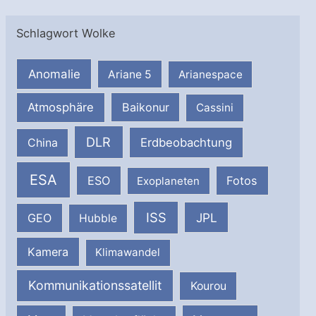
Schlagwort Wolke
Anomalie
Ariane 5
Arianespace
Atmosphäre
Baikonur
Cassini
DLR
Erdbeobachtung
China
ESA
ESO
Fotos
Exoplaneten
ISS
JPL
GEO
Hubble
Kamera
Klimawandel
Kommunikationssatellit
Kourou