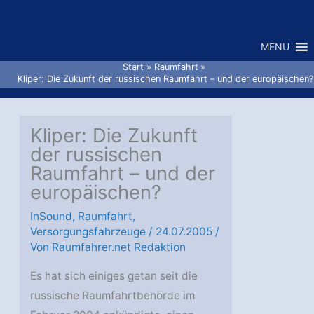
Zum
Inhalt
MENU
springen
Start
Raumfahrt
Kliper: Die Zukunft der russischen Raumfahrt – und der europäischen?
Kliper: Die Zukunft
der russischen
Raumfahrt – und der
europäischen?
InSound
,
Raumfahrt
,
Versorgungsfahrzeuge
/
24.07.2005
/
Von
Raumfahrer.net Redaktion
Es hat sich einiges getan seit die
russische Raumfahrtbehörde im