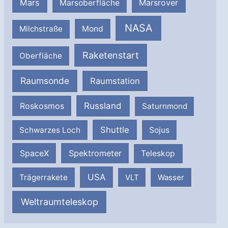
Mars
Marsrover
Marsoberfläche
NASA
Milchstraße
Mond
Raketenstart
Oberfläche
Raumsonde
Raumstation
Russland
Roskosmos
Saturnmond
Shuttle
Schwarzes Loch
Sojus
SpaceX
Spektrometer
Teleskop
USA
Trägerrakete
VLT
Wasser
Weltraumteleskop