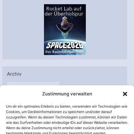
Archiv
A
Zustimmung verwalten
r
c
Um dir ein optimales Erlebnis zu bieten, verwenden wir Technologien wie
h
Cookies, um Geräteinformationen zu speichern und/oder darauf
Unterstützt von:
zuzugreifen. Wenn du diesen Technologien zustimmst, können wir Daten
i
wie das Surfverhalten oder eindeutige IDs auf dieser Website verarbeiten.
v
Wenn du deine Zustimmung nicht erteilst oder zurückziehst, können
bestimmte Merkmale und Funktionen beeinträchtigt werden.