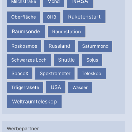
NASA
Milchstraße
Mond
Raketenstart
Oberfläche
OHB
Raumsonde
Raumstation
Russland
Roskosmos
Saturnmond
Shuttle
Schwarzes Loch
Sojus
SpaceX
Spektrometer
Teleskop
USA
Trägerrakete
Wasser
Weltraumteleskop
Werbepartner