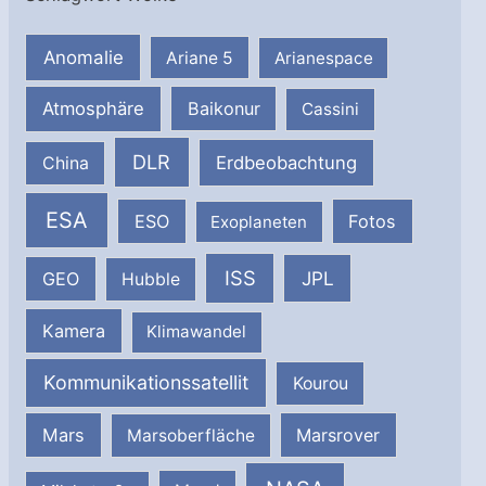
Anomalie
Ariane 5
Arianespace
Atmosphäre
Baikonur
Cassini
DLR
Erdbeobachtung
China
ESA
ESO
Fotos
Exoplaneten
ISS
JPL
GEO
Hubble
Kamera
Klimawandel
Kommunikationssatellit
Kourou
Mars
Marsrover
Marsoberfläche