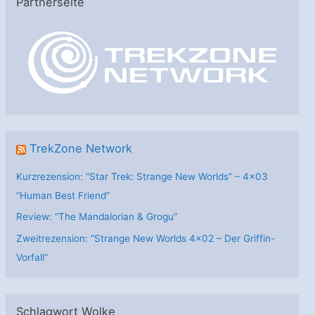
Partnerseite
g
o
r
i
e
n
TrekZone Network
Kurzrezension: “Star Trek: Strange New Worlds” – 4×03
“Human Best Friend”
Review: “The Mandalorian & Grogu”
Zweitrezension: “Strange New Worlds 4×02 – Der Griffin-
Vorfall”
Schlagwort Wolke