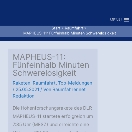
Zum
Inhalt
MENU
springen
Start
Raumfahrt
MAPHEUS-11: Fünfeinhalb Minuten Schwerelosigkeit
MAPHEUS-11:
Fünfeinhalb Minuten
Schwerelosigkeit
Raketen
,
Raumfahrt
,
Top-Meldungen
/
25.05.2021
/ Von
Raumfahrer.net
Redaktion
Die Höhenforschungsrakete des DLR
MAPHEUS-11 startete erfolgreich um
7:35 Uhr (MESZ) und erreichte eine