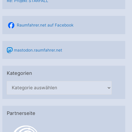
Re: Projekt STARFALL
Raumfahrer.net auf Facebook
mastodon.raumfahrer.net
Kategorien
K
a
t
e
Partnerseite
g
o