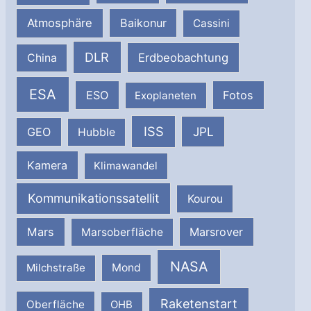
Atmosphäre
Baikonur
Cassini
DLR
Erdbeobachtung
China
ESA
ESO
Fotos
Exoplaneten
ISS
JPL
GEO
Hubble
Kamera
Klimawandel
Kommunikationssatellit
Kourou
Mars
Marsrover
Marsoberfläche
NASA
Milchstraße
Mond
Raketenstart
Oberfläche
OHB