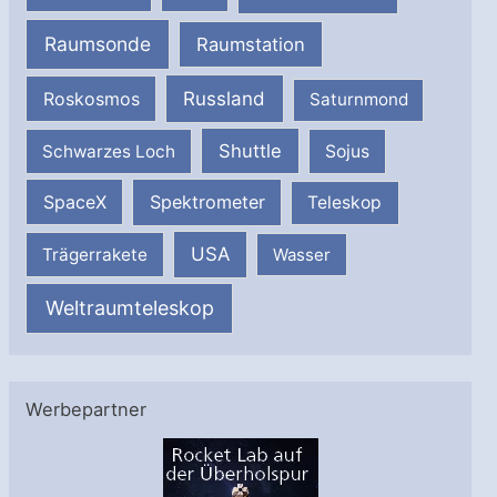
Raumsonde
Raumstation
Russland
Roskosmos
Saturnmond
Shuttle
Schwarzes Loch
Sojus
SpaceX
Spektrometer
Teleskop
USA
Trägerrakete
Wasser
Weltraumteleskop
Werbepartner