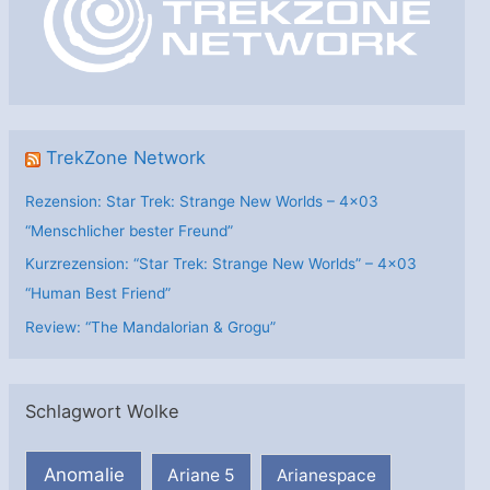
r
i
e
n
TrekZone Network
Rezension: Star Trek: Strange New Worlds – 4×03
“Menschlicher bester Freund”
Kurzrezension: “Star Trek: Strange New Worlds” – 4×03
“Human Best Friend”
Review: “The Mandalorian & Grogu”
Schlagwort Wolke
Anomalie
Ariane 5
Arianespace