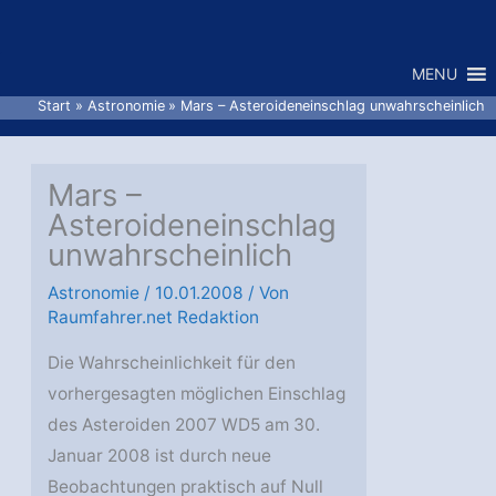
Zum
Inhalt
MENU
springen
Start
Astronomie
Mars – Asteroideneinschlag unwahrscheinlich
Mars –
Asteroideneinschlag
unwahrscheinlich
Astronomie
/
10.01.2008
/ Von
Raumfahrer.net Redaktion
Die Wahrscheinlichkeit für den
vorhergesagten möglichen Einschlag
des Asteroiden 2007 WD5 am 30.
Januar 2008 ist durch neue
Beobachtungen praktisch auf Null