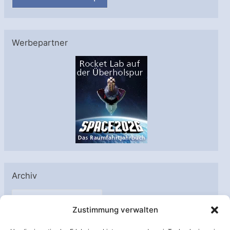
Werbepartner
Archiv
A
Zustimmung verwalten
r
c