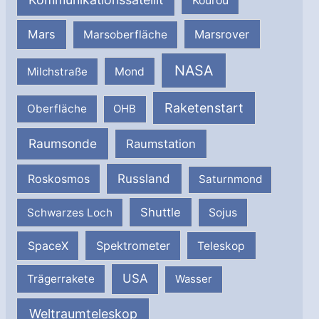
Kourou
Mars
Marsrover
Marsoberfläche
NASA
Milchstraße
Mond
Raketenstart
Oberfläche
OHB
Raumsonde
Raumstation
Russland
Roskosmos
Saturnmond
Shuttle
Schwarzes Loch
Sojus
SpaceX
Spektrometer
Teleskop
USA
Trägerrakete
Wasser
Weltraumteleskop