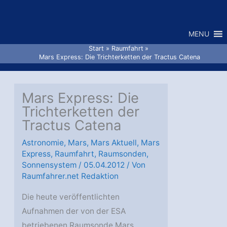
Zum
Inhalt
MENU
springen
Start
Raumfahrt
Mars Express: Die Trichterketten der Tractus Catena
Mars Express: Die
Trichterketten der
Tractus Catena
Astronomie
,
Mars
,
Mars Aktuell
,
Mars
Express
,
Raumfahrt
,
Raumsonden
,
Sonnensystem
/
05.04.2012
/ Von
Raumfahrer.net Redaktion
Die heute veröffentlichten
Aufnahmen der von der ESA
betriebenen Raumsonde Mars