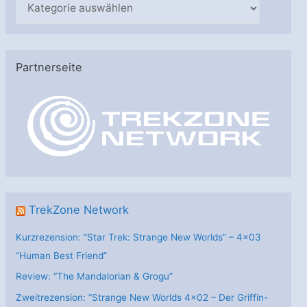
K
a
t
e
Partnerseite
g
o
r
i
e
n
TrekZone Network
Kurzrezension: “Star Trek: Strange New Worlds” – 4×03
“Human Best Friend”
Review: “The Mandalorian & Grogu”
Zweitrezension: “Strange New Worlds 4×02 – Der Griffin-