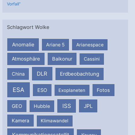
Vorfall”
Schlagwort Wolke
Anomalie
Ariane 5
Arianespace
Atmosphäre
Baikonur
Cassini
DLR
Erdbeobachtung
China
ESA
ESO
Fotos
Exoplaneten
ISS
JPL
GEO
Hubble
Kamera
Klimawandel
Kommunikationssatellit