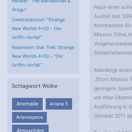
Review: “The Mandalorian &
Nach einer auf
Grogu”
Ausfall des SS
Zweitrezension: “Strange
Kommandos für 
New Worlds 4×02 – Der
Mission TimeLin
Griffin-Vorfall”
Vorgehensweise
Rezension: Star Trek: Strange
Sicherheitsmod
New Worlds 4×02 – “Der
Griffin-Vorfall”
Allerdings exis
„Short Mission 
Schlagwort Wolke
geringere Speic
vor ihrer Überm
Anomalie
Ariane 5
Ausführung in 
Oktober 2011 de
Arianespace
Atmosphäre