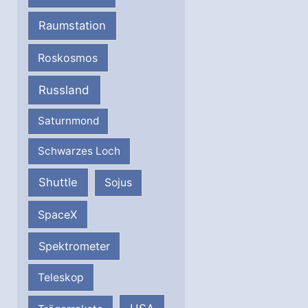
Raumstation
Roskosmos
Russland
Saturnmond
Schwarzes Loch
Shuttle
Sojus
SpaceX
Spektrometer
Teleskop