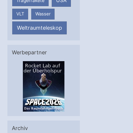
USA
Trägerrakete
VLT
Wasser
Weltraumteleskop
Werbepartner
Archiv