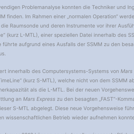
wendigen Problemanalyse konnten die Techniker und In
MM finden. Im Rahmen einer „normalen Operation“ werd
die Raumsonde und deren Instrumente vor ihrer Ausfüh
e“ (kurz L-MTL), einer speziellen Datei innerhalb des S
 führte aufgrund eines Ausfalls der SSMM zu den besa
us.
tiert innerhalb des Computersystems-Systems von
Mars 
TimeLine“ (kurz S-MTL), welche nicht von dem SSMM abh
herkapazität als die L-MTL. Bei der neuen Vorgehenswe
ittlung an
Mars Express
zu den besagten „FAST“-Kommand
dieser S-MTL abgelegt. Diese neue Vorgehensweise füh
n wissenschaftlichen Betrieb wieder aufnehmen konnte