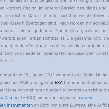
terschiedliche morphologische Gebiete sehr gut zu unte
sen Nordpol-Region. Im unteren Bereich des Bildes sind
s nördlichen Mars-Tieflandes sichtbar, welche teilweis
kel-Kratern überzogen sind. Nach Norden hin schließt s
rkennbar – ein ausgedehntes Dünenfeld an, welches auf
warz-blauen Farben sichtbar ist. Die gesamte nördlich
t dagegen den Randbereich der saisonalen nordpolaren
ch sind verschiedene Impaktkrater teilweise oder vollstä
edeckt.
ntstand am 15. Januar 2012 während des Orbits Numm
ropäischen Weltraumagentur
ESA
betriebene Raumsond
iner Höhe von mehreren hundert Kilometern erreichte di
reo Camera
(HRSC), eines von insgesamt
sieben
hen Instrumenten
an Bord von
Mars Express
, eine Aufl