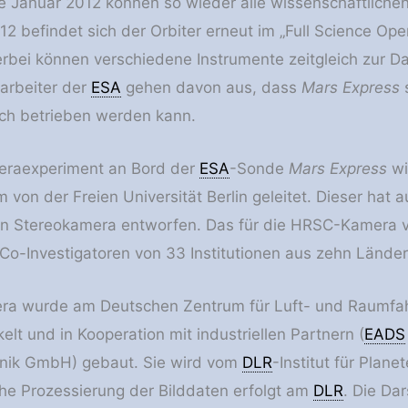
tte Januar 2012 können so wieder alle wissenschaftlich
2 befindet sich der Orbiter erneut im „Full Science Op
Hierbei können verschiedene Instrumente zeitgleich zur
arbeiter der
ESA
gehen davon aus, dass
Mars Express
s
ich betrieben werden kann.
raexperiment an Bord der
ESA
-Sonde
Mars Express
wir
von der Freien Universität Berlin geleitet. Dieser hat 
n Stereokamera entworfen. Das für die HRSC-Kamera v
Co-Investigatoren von 33 Institutionen aus zehn Länder
a wurde am Deutschen Zentrum für Luft- und Raumfahrt
lt und in Kooperation mit industriellen Partnern (
EADS
nik GmbH) gebaut. Sie wird vom
DLR
-Institut für Plan
he Prozessierung der Bilddaten erfolgt am
DLR
. Die Da