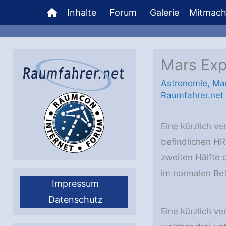
Zum
Inhalte
Forum
Galerie
Mitmac
Inhalt
springen
Mars Exp
Astronomie
,
Ma
Raumfahrer.net
Eine kürzlich v
befindlichen HR
zweiten Hälfte 
im normalen Be
Impressum
Datenschutz
Eine kürzlich v