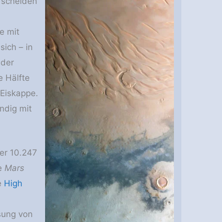
rscheiden
e mit
ich – in
 der
e Hälfte
 Eiskappe.
ndig mit
er 10.247
e
Mars
e
High
ösung von