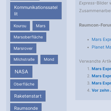
Express
-Bilder 
Kommunikationssatel
Zusammenarbei
lit
Raumcon-Foru
Mars
Kourou
Marsoberfläche
Mars Exp
Planet M
Marsrover
Milchstraße
Mond
Verwandte Artik
Mars Expr
NASA
Mars Expr
Mars Expr
Oberfläche
Vor zehn 
Raketenstart
Raumsonde