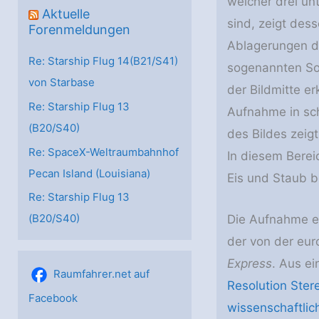
welcher drei un
Aktuelle
sind, zeigt des
Forenmeldungen
Ablagerungen de
Re: Starship Flug 14(B21/S41)
sogenannten Soc
von Starbase
der Bildmitte e
Re: Starship Flug 13
Aufnahme in sch
(B20/S40)
des Bildes zeig
Re: SpaceX-Weltraumbahnhof
In diesem Berei
Pecan Island (Louisiana)
Eis und Staub b
Re: Starship Flug 13
(B20/S40)
Die Aufnahme e
der von der eu
Express
. Aus e
Raumfahrer.net auf
Resolution Ste
Facebook
wissenschaftlic