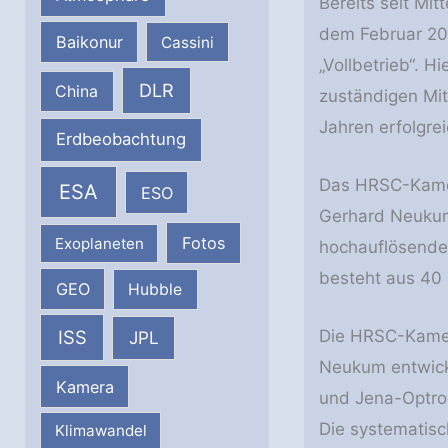
Bereits seit Mi
dem Februar 201
Baikonur
Cassini
„Vollbetrieb“. 
DLR
China
zuständigen Mit
Jahren erfolgre
Erdbeobachtung
Das HRSC-Kame
ESA
ESO
Gerhard Neukum 
Fotos
Exoplaneten
hochauflösende
besteht aus 40 
GEO
Hubble
Die HRSC-Kamer
ISS
JPL
Neukum entwicke
Kamera
und Jena-Optro
Die systematisc
Klimawandel