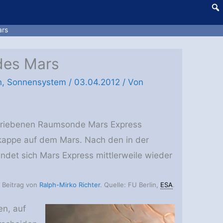
ars
 des Mars
n
,
Sonnensystem
/
03.04.2012
/ Von
betriebenen Raumsonde Mars Express
rkappe auf dem Mars. Nach den in der
det sich Mars Express mittlerweile wieder
n Beitrag von
Ralph-Mirko Richter
. Quelle: FU Berlin,
ESA
.
en, auf