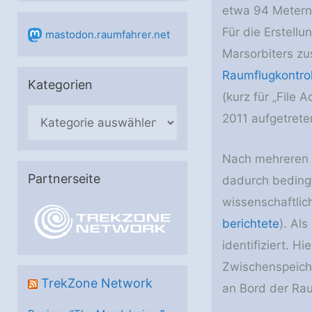
etwa 94 Metern 
Für die Erstell
mastodon.raumfahrer.net
Marsorbiters zu
Raumflugkontro
Kategorien
(kurz für „File 
K
2011 aufgetrete
a
t
Nach mehreren 
e
Partnerseite
dadurch bedingt
g
wissenschaftlic
o
berichtete
). Al
r
identifiziert. H
i
Zwischenspeich
e
TrekZone Network
an Bord der Rau
n