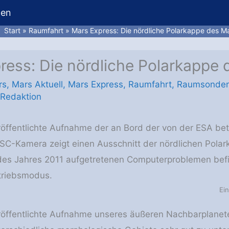
hen
Start
Raumfahrt
Mars Express: Die nördliche Polarkappe des M
ress: Die nördliche Polarkappe
rs
,
Mars Aktuell
,
Mars Express
,
Raumfahrt
,
Raumsonde
 Redaktion
eröffentlichte Aufnahme der an Bord der von der ESA 
SC-Kamera zeigt einen Ausschnitt der nördlichen Pola
des Jahres 2011 aufgetretenen Computerproblemen befin
triebsmodus.
Ei
eröffentlichte Aufnahme unseres äußeren Nachbarplanet