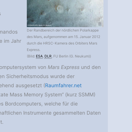
s
Der Randbereich der nördlichen Polarkappe
mmandos
des Mars, aufgenommen am 15. Januar 2012
ie im Jahr
durch die HRSC-Kamera des Orbiters Mars
Express.
(Bild:
ESA
,
DLR
, FU Berlin (G. Neukum))
 Computersystem von
Mars Express
und den
hen Sicherheitsmodus wurde der
ehend ausgesetzt (
Raumfahrer.net
-State Mass Memory System“ (kurz SSMM)
des Bordcomputers, welche für die
haftlichen Instrumente gesammelten Daten
t.