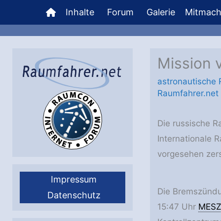
Zum
Inhalte
Forum
Galerie
Mitmac
Inhalt
springen
Mission 
astronautische
Raumfahrer.net
Die russische R
Internationale 
vorgesehen zers
Impressum
Die Bremszündu
Datenschutz
15:47 Uhr
MES