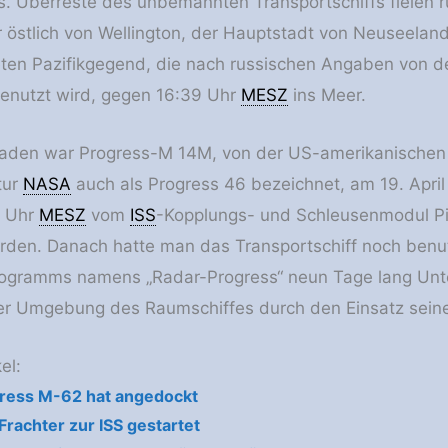
s. Überreste des unbemannten Transportschiffs fielen 
 östlich von Wellington, der Hauptstadt von Neuseeland
ten Pazifikgegend, die nach russischen Angaben von d
genutzt wird, gegen 16:39 Uhr
MESZ
ins Meer.
eladen war Progress-M 14M, von der US-amerikanischen
tur
NASA
auch als Progress 46 bezeichnet, am 19. April
0 Uhr
MESZ
vom
ISS
-Kopplungs- und Schleusenmodul Pi
rden. Danach hatte man das Transportschiff noch benu
rogramms namens „Radar-Progress“ neun Tage lang Unt
er Umgebung des Raumschiffes durch den Einsatz seine
el:
gress M-62 hat angedockt
Frachter zur ISS gestartet