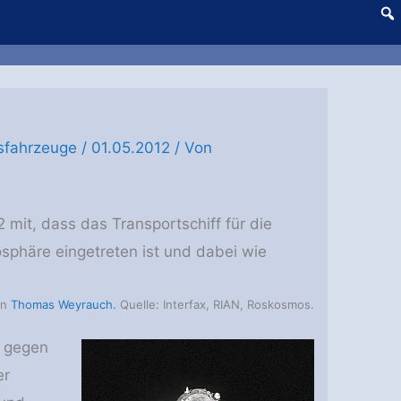
sfahrzeuge
/
01.05.2012
/ Von
 mit, dass das Transportschiff für die
sphäre eingetreten ist und dabei wie
on
Thomas Weyrauch.
Quelle: Interfax, RIAN, Roskosmos.
e gegen
er