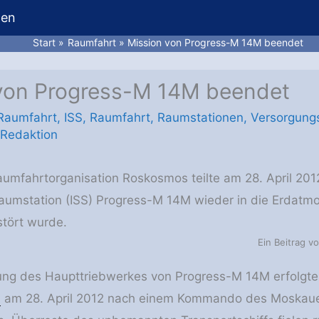
hen
Start
Raumfahrt
Mission von Progress-M 14M beendet
von Progress-M 14M beendet
 Raumfahrt
,
ISS
,
Raumfahrt
,
Raumstationen
,
Versorgung
 Redaktion
aumfahrtorganisation Roskosmos teilte am 28. April 2012
Raumstation (ISS) Progress-M 14M wieder in die Erdatmo
tört wurde.
Ein Beitrag v
ng des Haupttriebwerkes von Progress-M 14M erfolgt
Z
am 28. April 2012 nach einem Kommando des Moskau