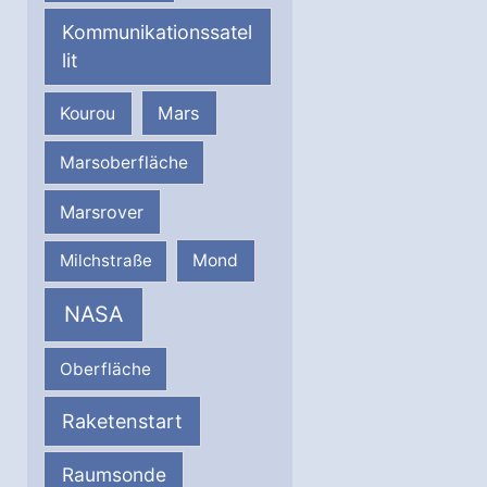
Kommunikationssatel
lit
Mars
Kourou
Marsoberfläche
Marsrover
Milchstraße
Mond
NASA
Oberfläche
Raketenstart
Raumsonde