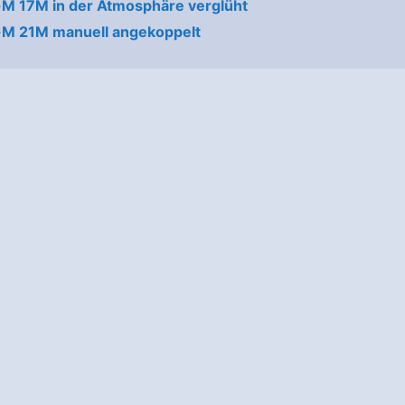
M 17M in der Atmosphäre verglüht
-M 21M manuell angekoppelt