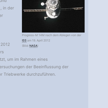
rund
, in der
er
Progress-M 14M nach dem Ablegen von der
ISS
am 19. April 2012
 2012
(Bild:
NASA
)
rs
tzt, um im Rahmen eines
ersuchungen der Beeinflussung der
r Triebwerke durchzuführen.