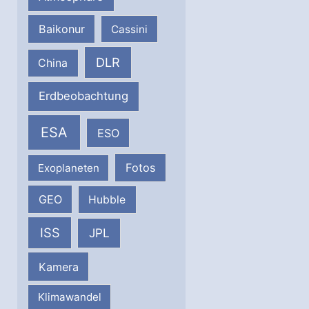
Baikonur
Cassini
DLR
China
Erdbeobachtung
ESA
ESO
Fotos
Exoplaneten
GEO
Hubble
ISS
JPL
Kamera
Klimawandel