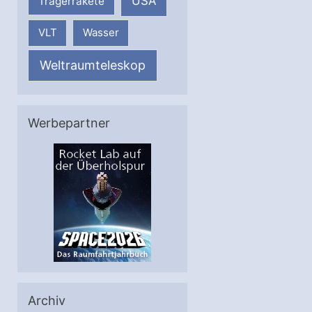
USA
Trägerrakete
VLT
Wasser
Weltraumteleskop
Werbepartner
Archiv