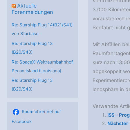
Kontrollzentrum
Aktuelle
3.000 Kilometer
Forenmeldungen
vorausberechne
Re: Starship Flug 14(B21/S41)
Seefahrt nicht 
von Starbase
Re: Starship Flug 13
Mit Abfällen b
(B20/S40)
Raumfahrtagen
Re: SpaceX-Weltraumbahnhof
kurz nach 13:0
Pecan Island (Louisiana)
abgekoppelt wo
Experimentierp
Re: Starship Flug 13
(B20/S40)
Ionosphäre in d
Verwandte Artik
Raumfahrer.net auf
ISS – Pro
Facebook
Nächster 