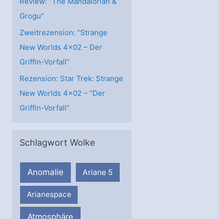
Review: “The Mandalorian &
Grogu”
Zweitrezension: “Strange
New Worlds 4×02 – Der
Griffin-Vorfall”
Rezension: Star Trek: Strange
New Worlds 4×02 – “Der
Griffin-Vorfall”
Schlagwort Wolke
Anomalie
Ariane 5
Arianespace
Atmosphäre