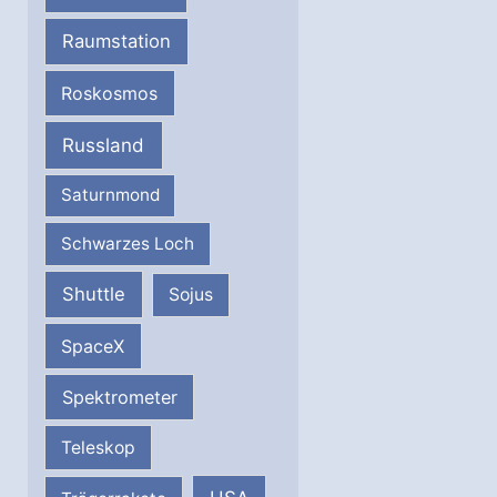
Raumstation
Roskosmos
Russland
Saturnmond
Schwarzes Loch
Shuttle
Sojus
SpaceX
Spektrometer
Teleskop