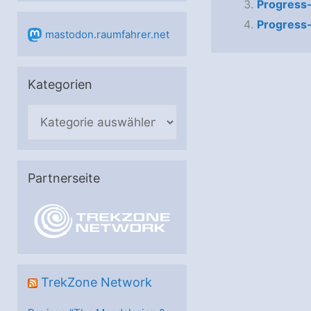
Progress-
Progress
mastodon.raumfahrer.net
Kategorien
K
a
t
e
Partnerseite
g
o
r
i
e
TrekZone Network
n