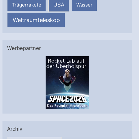
USA
Trägerrakete
Wasser
Weltraumteleskop
Werbepartner
Archiv