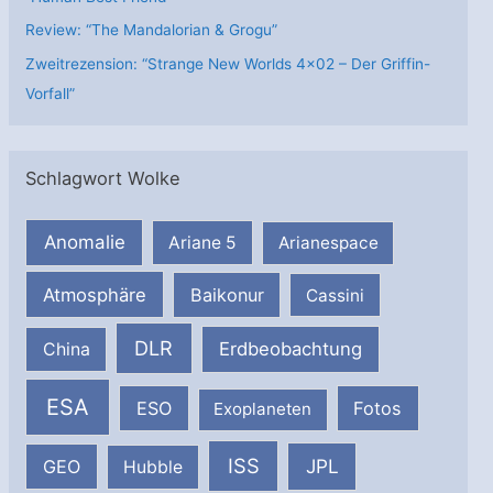
Review: “The Mandalorian & Grogu”
Zweitrezension: “Strange New Worlds 4×02 – Der Griffin-
Vorfall”
Schlagwort Wolke
Anomalie
Ariane 5
Arianespace
Atmosphäre
Baikonur
Cassini
DLR
Erdbeobachtung
China
ESA
ESO
Fotos
Exoplaneten
ISS
JPL
GEO
Hubble