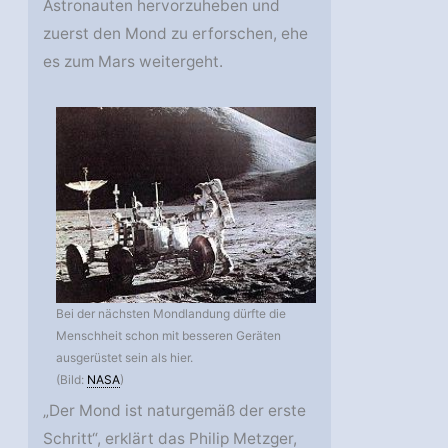
Astronauten hervorzuheben und
zuerst den Mond zu erforschen, ehe
es zum Mars weitergeht.
Bei der nächsten Mondlandung dürfte die
Menschheit schon mit besseren Geräten
ausgerüstet sein als hier.
(Bild:
NASA
)
„Der Mond ist naturgemäß der erste
Schritt“, erklärt das Philip Metzger,