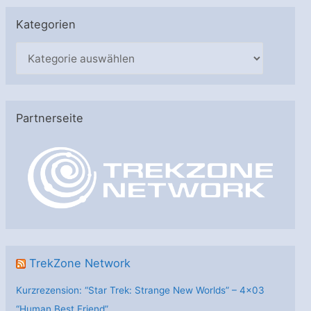
Kategorien
K
a
t
e
Partnerseite
g
o
r
i
e
n
TrekZone Network
Kurzrezension: “Star Trek: Strange New Worlds” – 4×03
“Human Best Friend”