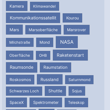
Kamera
Klimawandel
Kommunikationssatellit
Kourou
Mars
Marsrover
Marsoberfläche
NASA
Milchstraße
Mond
Raketenstart
Oberfläche
OHB
Raumsonde
Raumstation
Russland
Roskosmos
Saturnmond
Shuttle
Schwarzes Loch
Sojus
SpaceX
Spektrometer
Teleskop