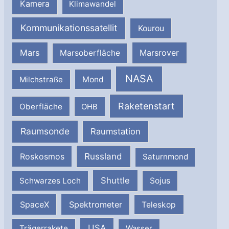
Kamera
Klimawandel
Kommunikationssatellit
Kourou
Mars
Marsrover
Marsoberfläche
NASA
Milchstraße
Mond
Raketenstart
Oberfläche
OHB
Raumsonde
Raumstation
Russland
Roskosmos
Saturnmond
Shuttle
Schwarzes Loch
Sojus
SpaceX
Spektrometer
Teleskop
USA
Trägerrakete
Wasser