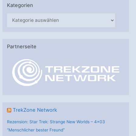
Kategorien
K
a
t
e
Partnerseite
g
o
r
i
e
n
TrekZone Network
Rezension: Star Trek: Strange New Worlds – 4×03
“Menschlicher bester Freund”