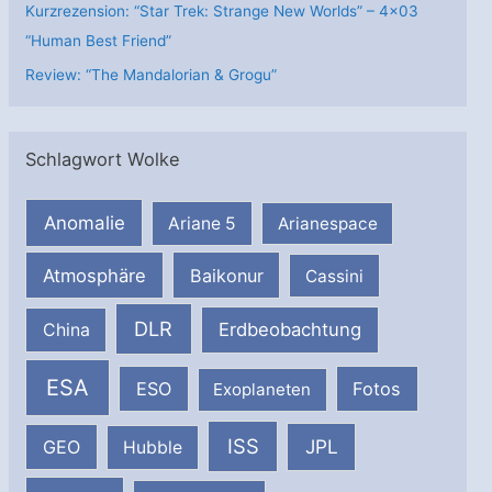
Kurzrezension: “Star Trek: Strange New Worlds” – 4×03
“Human Best Friend”
Review: “The Mandalorian & Grogu”
Schlagwort Wolke
Anomalie
Ariane 5
Arianespace
Atmosphäre
Baikonur
Cassini
DLR
Erdbeobachtung
China
ESA
ESO
Fotos
Exoplaneten
ISS
JPL
GEO
Hubble