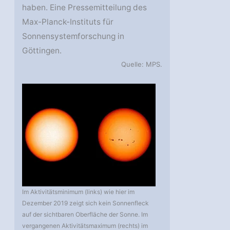
haben. Eine Pressemitteilung des
Max-Planck-Instituts für
Sonnensystemforschung in
Göttingen.
Quelle: MPS.
Im Aktivitätsminimum (links) wie hier im
Dezember 2019 zeigt sich kein Sonnenfleck
auf der sichtbaren Oberfläche der Sonne. Im
vergangenen Aktivitätsmaximum (rechts) im