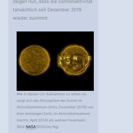
zeigen nun, dass die Sonnenaktivität
tatsächlich seit Dezember 2019
wieder zunimmt.
Wie in diesen UV-Aufnahmen zu sehen ist,
zeigt sich die Atmosphäre der Sonne im
Aktivitätsminimum (links, Dezember 2019) von
ihrer eintönigen Seite, im Aktivitätsmaximum
(rechts, April 2014) als wahres Feuerwerk.
(Bild:
NASA
/SDO/Joy Ng)