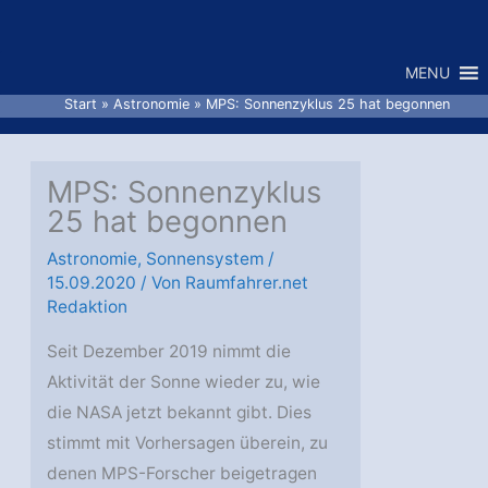
Zum
Inhalt
MENU
springen
Start
Astronomie
MPS: Sonnenzyklus 25 hat begonnen
MPS: Sonnenzyklus
25 hat begonnen
Astronomie
,
Sonnensystem
/
15.09.2020
/ Von
Raumfahrer.net
Redaktion
Seit Dezember 2019 nimmt die
Aktivität der Sonne wieder zu, wie
die NASA jetzt bekannt gibt. Dies
stimmt mit Vorhersagen überein, zu
denen MPS-Forscher beigetragen