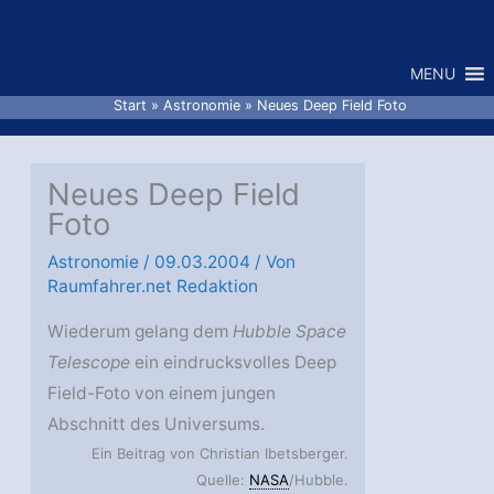
Zum
Inhalt
MENU
springen
Start
Astronomie
Neues Deep Field Foto
Neues Deep Field
Foto
Astronomie
/
09.03.2004
/ Von
Raumfahrer.net Redaktion
Wiederum gelang dem
Hubble Space
Telescope
ein eindrucksvolles Deep
Field-Foto von einem jungen
Abschnitt des Universums.
Ein Beitrag von Christian Ibetsberger.
Quelle:
NASA
/Hubble.