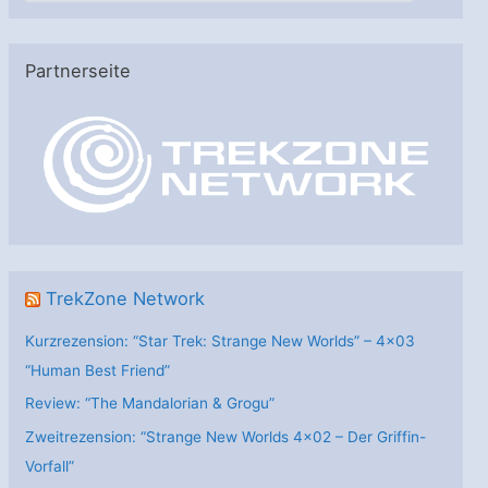
t
e
Partnerseite
g
o
r
i
e
n
TrekZone Network
Kurzrezension: “Star Trek: Strange New Worlds” – 4×03
“Human Best Friend”
Review: “The Mandalorian & Grogu”
Zweitrezension: “Strange New Worlds 4×02 – Der Griffin-
Vorfall”