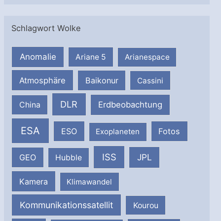
Schlagwort Wolke
Anomalie
Ariane 5
Arianespace
Atmosphäre
Baikonur
Cassini
DLR
Erdbeobachtung
China
ESA
ESO
Fotos
Exoplaneten
ISS
JPL
GEO
Hubble
Kamera
Klimawandel
Kommunikationssatellit
Kourou