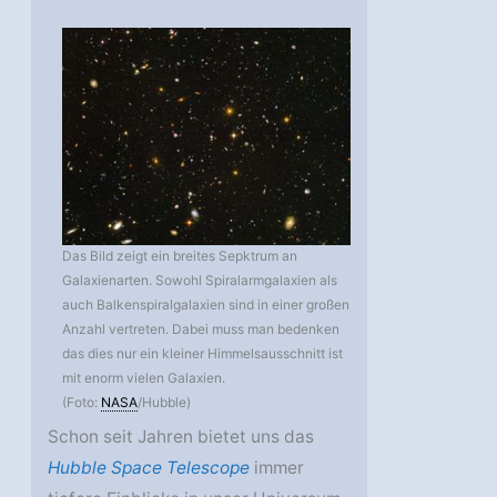
Das Bild zeigt ein breites Sepktrum an
Galaxienarten. Sowohl Spiralarmgalaxien als
auch Balkenspiralgalaxien sind in einer großen
Anzahl vertreten. Dabei muss man bedenken
das dies nur ein kleiner Himmelsausschnitt ist
mit enorm vielen Galaxien.
(Foto:
NASA
/Hubble)
Schon seit Jahren bietet uns das
Hubble Space Telescope
immer