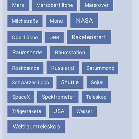
Mars
Marsrover
Marsoberfläche
NASA
Milchstraße
Mond
Raketenstart
Oberfläche
OHB
Raumsonde
Raumstation
Russland
Roskosmos
Saturnmond
Shuttle
Schwarzes Loch
Sojus
SpaceX
Spektrometer
Teleskop
USA
Trägerrakete
Wasser
Weltraumteleskop