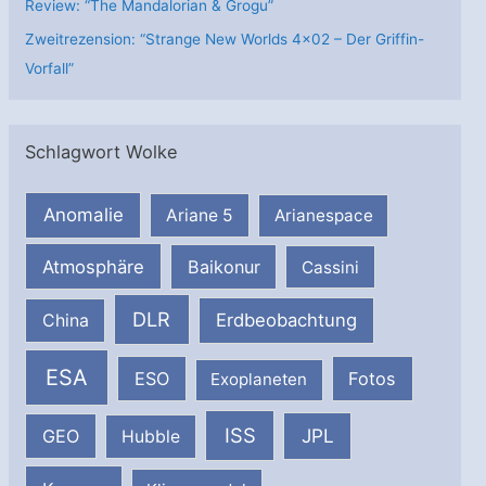
Review: “The Mandalorian & Grogu”
Zweitrezension: “Strange New Worlds 4×02 – Der Griffin-
Vorfall”
Schlagwort Wolke
Anomalie
Ariane 5
Arianespace
Atmosphäre
Baikonur
Cassini
DLR
Erdbeobachtung
China
ESA
ESO
Fotos
Exoplaneten
ISS
JPL
GEO
Hubble