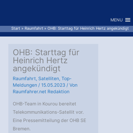
Zum
Inhalt
MENU
springen
Start
Raumfahrt
OHB: Starttag für Heinrich Hertz angekündigt
OHB: Starttag für
Heinrich Hertz
angekündigt
Raumfahrt
,
Satelliten
,
Top-
Meldungen
/
15.05.2023
/ Von
Raumfahrer.net Redaktion
OHB-Team in Kourou bereitet
Telekommunikations-Satellit vor.
Eine Pressemitteilung der OHB SE
Bremen.