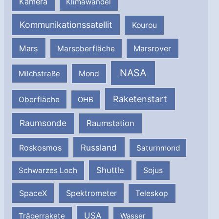
Kamera
Klimawandel
Kommunikationssatellit
Kourou
Mars
Marsrover
Marsoberfläche
NASA
Milchstraße
Mond
Raketenstart
Oberfläche
OHB
Raumsonde
Raumstation
Russland
Roskosmos
Saturnmond
Shuttle
Schwarzes Loch
Sojus
SpaceX
Spektrometer
Teleskop
USA
Trägerrakete
Wasser