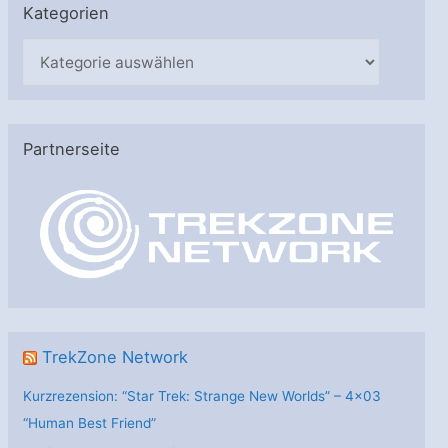
Kategorien
K
a
t
e
Partnerseite
g
o
r
i
e
n
TrekZone Network
Kurzrezension: “Star Trek: Strange New Worlds” – 4×03
“Human Best Friend”